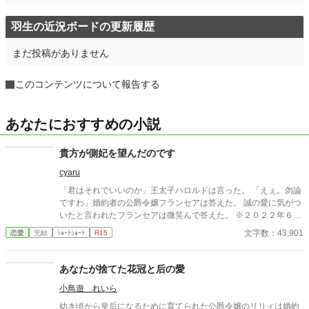
羽生の近況ボードの更新履歴
まだ投稿がありません
このコンテンツについて報告する
あなたにおすすめの小説
貴方が側妃を望んだのです
cyaru
「君はそれでいいのか」王太子ハロルドは言った。 「えぇ。勿論
ですわ」婚約者の公爵令嬢フランセアは答えた。 誠の愛に気がつ
いたと言われたフランセアは微笑んで答えた。 ※２０２２年６月
１２日。一部書き足しました。 ※架空のお話です。現実世界の話
文字数：43,901
恋愛
完結
ｼｮｰﾄｼｮｰﾄ
R15
ではありません。 史実などに基づいたものではない事をご理解
ください。 ※話の都合上、残酷な描写がありますがそれがざまぁ
なのかは受け取り方は人それぞれです。 表現的にどうかと思う
あなたが捨てた花冠と后の愛
回は冒頭に注意喚起を書き込むようにしますが有無は作者の判断
小鳥遊 れいら
です。 ※更新していくうえでタグは幾つか増えます。 ※作者都合
のご都合主義です。 ※リアルで似たようなものが出てくると思い
幼き頃から皇后になるために育てられた公爵令嬢のリリィは婚約