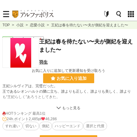
TOP
>
小説
>
恋愛小説
>
王妃は春を待たない〜夫が側妃を迎えました〜
恋愛
完結
短編
R15
王妃は春を待たない〜夫が側妃を迎え
ました〜
羽生
お気に入りに追加して更新通知を受け取ろう
お気に入り追加
王妃シルヴィアは、完璧だった。
王であるレオンハルトの隣に立ち、誰よりも正しく、誰よりも美しく、誰より
も“王妃らしく”あろうとしてきた。
けれど、結婚から五年が経っても2人には子は授からず、ついに王は側妃を迎え
ることになる。
HOTランキング 最高1位
24h.ポイント
2,485pt
46,286
明るく無邪気な側妃ミリアに、少しずつ心を動かしていくレオンハルト。
すれ違い
切ない
側妃
ハッピーエンド
選択と代償
その変化に気づきながらも、シルヴィアは何も言えなかった。