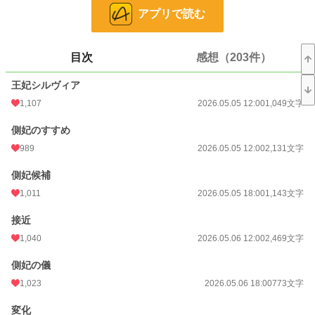
――王妃だから。
アプリで読む
けれど、シルヴィアの心は確実に壊れていく。
目次
感想（203件）
誰も悪くないのに。
それでも、誰もが何かを失う。
王妃シルヴィア
1,107
2026.05.05 12:00
1,049文字
◇全22話。一日二話投稿（投稿予約済み）
◇ コメント欄にて様々なご意見・ご感想をいただきありがとうございます。本
側妃のすすめ
作はすでに最後まで執筆済みのため、いただいたご意見によって今後の展開が変
わることはございませんが、ひとつひとつ大切に拝読しております。それぞれ感
989
2026.05.05 12:00
2,131文字
じ方の分かれる物語かと思いますが、最後まで見守っていただけましたら嬉しい
です。
側妃候補
1,011
2026.05.05 18:00
1,143文字
小説
479 位 / 228,585 件
接近
恋愛
278 位 / 66,313 件
1,040
2026.05.06 12:00
2,469文字
お気に入り
3,328
側妃の儀
24h.ポイント
2,485 pt
1,023
2026.05.06 18:00
773文字
文字数
45,284
変化