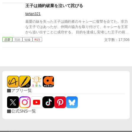
の息子ノエルを連れていた。 「この子を、オルブライト伯爵家の
王子は婚約破棄を泣いて詫びる
跡継ぎにする。君は今まで通り、飾りの妻でいればいい」 そう告
tartan321
げられたセレスティアは、静かに婚姻契約書を取り出す。 第七
条。 夫が妻の書面同意なく婚外の子を跡継ぎとし、妻の持参財や
最愛の妹を失った王子は婚約者のキャシーに復讐を企てた。非力
商会権利をその子の相続財産に含めようとした場合、妻は即時離
な王子ではあったが、仲間の協力を取り付けて、キャシーを王宮
縁、持参財返還、違約金、資産回収を請求できる。 一か月前、王
から追い出すことに成功する。 目的を達成し安堵した王子の前に
立契約院の立会人ユリウスに問われて、セレスティアはようやく
突然死んだ妹の霊が現れた。 「お兄さま。キャシー様を3日以内
文字数：17,506
恋愛
完結
短編
R15
自分の望みを言葉にした。 愛ではなく、自分の名を取り戻した
に連れ戻して！」 存亡をかけた戦いの前に王子はただただ無力だ
い。 夫の契約違反が公の場で明らかになる時、飾りと呼ばれた妻
った。 王子は妹の言葉を信じ、遥か遠くの村にいるキャシーを
は、自分の人生を取り戻す。
訪ねることにした……。
アプリ一覧
公式SNS一覧