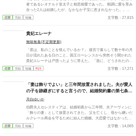
ますが気のせいです。 ※爵位や言葉使いなど現実世界、他の作者
者であるレオナルド皇太子と相思相愛であった。 順調に愛を育み
さんの作品とは異なります（似てるモノ、同じものもあります）
合った2人は結婚したが、なかなか子宝に恵まれなかった。。。
※誤字脱字結構多い作者です（ごめんなさい）コメント欄より教
そんなある日、隣国から王女であるルチア様が側妃として嫁いで
文字数：27,815
恋愛
完結
短編
えて頂けると非常に助かります。
くることを相談なしに伝えられる。 リリィは強引に話をしてくる
レオナルドに嫌悪感を抱くようになる。追い打ちをかけるような
出来事が起き、愛ではなく未来の皇后として国を守っていくこと
貴妃エレーナ
に自分の人生をかけることをしていく。 そのためにリリィが取っ
無味無臭(不定期更新)
た行動とは何なのか。 リリィの心が離れてしまったレオナルドは
どうしていくのか。 2人の未来はいかに···
「君は、私のことを恨んでいるか？」 後宮で暮らして数十年の月
日が流れたある日のこと。国王ローレンスから突然そう聞かれた
貴妃エレーナは戸惑ったように答えた。 「急に、どうされたので
すか？」 「…分かるだろう、はぐらかさないでくれ。」 「恨んで
文字数：17,271
恋愛
完結
短編
R15
などいませんよ。あれは遠い昔のことですから。」 そう言われ
て、私は今まで蓋をしていた記憶を辿った。 どうやら彼は、若か
りし頃に私とあの人の仲を引き裂いてしまったことを今も悔やん
「妻は飾りでよい」と三年間放置されました。夫が愛人
でいるらしい。 けれど、もう安心してほしい。 私は既に、今世で
の子を跡継ぎにすると言うので、結婚契約書の第七条を
はあの人と縁がなかったんだと諦めている。 だから… 「陛下…！
読み上げます
大変です、内乱が…」 え…？ ーーーーーーーーーーーーー ここ
月白ゆいか
は、どこ？ さっきまで内乱が… 「エレーナ？」 陛下…？ でも若
伯爵夫人セレスティアは、結婚初夜から三年間、夫アーヴィンに
いわ。 バッと自分の顔を触る。 するとそこにはハリもあってモチ
「飾りの妻」として放置されてきた。 父を亡くし、母から継いだ
モチとした、まるで若い頃の私の肌があった。 懐かしい空間と若
ルクレール商会を守るために結んだ婚姻。大恋愛ではなかった。
い肌…まさか私、昔の時代に戻ったの？！
それでもセレスティアは、いつか穏やかな夫婦になれるかもしれ
文字数：14,065
恋愛
完結
短編
ないと、ほんの少しだけ期待していた。 しかし半年ぶりに屋敷へ
戻ったアーヴィンは、婚姻前から隠していた愛人リディアと五歳