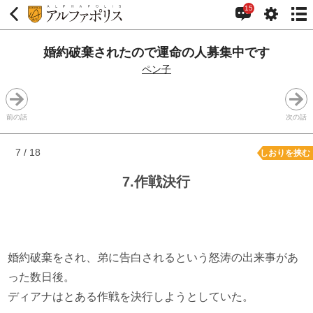
15
婚約破棄されたので運命の人募集中です
ペン子
前の話
次の話
7 / 18
しおりを挟む
7.作戦決行
婚約破棄をされ、弟に告白されるという怒涛の出来事があ
った数日後。
ディアナはとある作戦を決行しようとしていた。