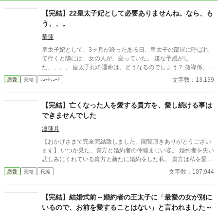
【完結】22皇太子妃として必要ありませんね。なら、も
う、、。
華蓮
皇太子妃として、3ヶ月が経ったある日、皇太子の部屋に呼ばれ
て行くと隣には、女の人が、座っていた。 嫌な予感がし
た、、、、 皇太子妃の運命は、どうなるのでしょう？ 指導係、教
育係編Part1
文字数：13,139
恋愛
完結
ｼｮｰﾄｼｮｰﾄ
【完結】亡くなった人を愛する貴方を、愛し続ける事は
できませんでした
凛蓮月
【おかげさまで完全完結致しました。閲覧頂きありがとうござい
ます】 いつか見た、貴方と婚約者の仲睦まじい姿。 婚約者を失い
悲しみにくれている貴方と新たに婚約をした私。 貴方は私を愛す
る事は無いと言ったけれど、私は貴方をお慕いしておりました。
文字数：107,944
恋愛
完結
長編
例え貴方が今でも、亡くなった婚約者の女性を愛していても。 私
は貴方が生きてさえいれば それで良いと思っていたのです──。
【早速のホトラン入りありがとうございます！】 ※作者の脳内異
【完結】結婚式前～婚約者の王太子に「最愛の女が別に
世界のお話です。 ※小説家になろうにも同時掲載しています。 ※
いるので、お前を愛することはない」と言われました～
諸事情により感想欄は閉じています。詳しくは近況ボードをご覧