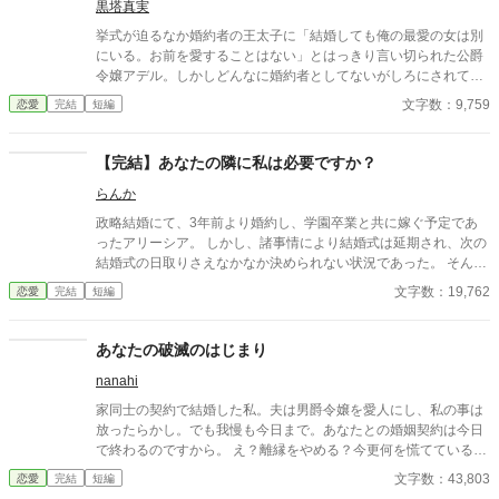
下さい。（追記12/31〜1/2迄受付る事に致しました）
黒塔真実
挙式が迫るなか婚約者の王太子に「結婚しても俺の最愛の女は別
にいる。お前を愛することはない」とはっきり言い切られた公爵
令嬢アデル。しかしどんなに婚約者としてないがしろにされても
女性としての誇りを傷つけられても彼女は平気だった。なぜなら
文字数：9,759
恋愛
完結
短編
大切な「心の拠り所」があるから……。しかし、王立学園の卒業
ダンスパーティーの夜、アデルはかつてない、世にも酷い仕打ち
を受けるのだった―― ※神視点。■なろうにも別タイトルで重
【完結】あなたの隣に私は必要ですか？
複投稿←【ジャンル日間4位】。
らんか
政略結婚にて、3年前より婚約し、学園卒業と共に嫁ぐ予定であ
ったアリーシア。 しかし、諸事情により結婚式は延期され、次の
結婚式の日取りさえなかなか決められない状況であった。 そんな
アリーシアの婚約者ルートヴィッヒは、護衛対象である第三王女
文字数：19,762
恋愛
完結
短編
ミーアの傍を片時も離れようとしない。 月1回の婚約者同士のお
茶会もすぐに切り上げてしまい、夜会へのエスコートすらしても
らった事がない。 そんな状況で、アリーシアは思う。 私はあなた
あなたの破滅のはじまり
の隣に必要でしょうか？ あなたが求めているのは別の人ではない
nanahi
のでしょうかと。 ＊ 短編です。 ご感想欄は都合により、閉じさ
せて頂きます。
家同士の契約で結婚した私。夫は男爵令嬢を愛人にし、私の事は
放ったらかし。でも我慢も今日まで。あなたとの婚姻契約は今日
で終わるのですから。 え？離縁をやめる？今更何を慌てているの
です？契約条件に目を通していなかったんですか？ あなたを待っ
文字数：43,803
恋愛
完結
短編
ているのは破滅ですよ。 ※Ep.2 追加しました。 マルグリッタの