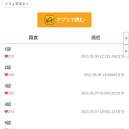
ざまぁ要素あり
たくしがユニコーンの乙女だからですわ」
そう言い残して、その場から去った。呆然とした表情を浮かべていたディラン
アプリで読む
殿下を見て、本当に気付いてなかったのかと呆れたけれど――……。おめでとう
ございます、ディラン殿下。あなたは明日から王太子ではありません。
目次
感想
小説
26,711 位 / 228,909 件
恋愛
11,563 位 / 66,389 件
1話
223
2021.05.06 12:15
1,266文字
お気に入り
3,015
2話
24h.ポイント
21 pt
248
2021.05.06 18:00
845文字
文字数
48,038
3話
更新日時
2021.08.16 10:00
253
2021.05.07 01:00
1,053文字
初回公開日時
2021.05.06 12:15
4話
初回完結日時
2021.08.16 10:00
253
2021.05.07 18:00
1,313文字
週間ポイント
1,140 pt (8,099 位)
5話
月間ポイント
2,151 pt (15,233 位)