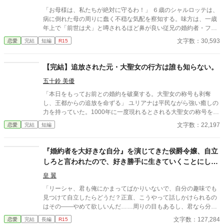
「お母様は、私たちが絶対に守るわ！」 ６歳のシャルロッテは、
病に倒れた母の周りに蠢く不穏な気配を察知する。味方は、一歳
年上で「前世は犬」と噂されるほど鼻が良い従兄の婚約者・フェ
ルゼン。二人の小さな名探偵は、周囲には微笑ましい「推理ごっ
文字数：30,593
恋愛
完結
短編
R15
こ」に見せかけ、いたずらを武器に毒殺の陰謀を暴いていく！ 北
の地から激走する最強の祖父や、薬草マニアの叔父を巻き込み、
悪党どもを徹底的に叩き潰した十数年後――。 異母妹を名乗る少
【完結】追放された元・大聖女の行方は誰も知らない。
女が現れて。
五十鈴 美優
「本日をもってお前との婚約を破棄する。大聖女の称号も剥奪
し、王都からの追放を命ずる」 ユリアナは平民ながら強い癒しの
力を持っていた。1000年に一度現れるとされる大聖女の称号を得
て、婚約者となった王子リッドと共に魔物討伐に邁進する日々を
文字数：22,197
恋愛
完結
短編
送っていた。 だがリッドはユリアナを休ませることなく働かせ、
ユリアナの癒しの力を濁らせていた。 そんな時に圧倒的な力を持
つ上級魔物が、王国北部に襲来する。 ユリアナは全力を尽くした
『婚約者を大好きな自分』を演じてきた侯爵令嬢、自立
ものの、多くの犠牲を出してしまった。 ユリアナはその責任を押
しろと言われたので、好き勝手に生きていくことにしま
し付けられ、大聖女の称号を剥奪される。リッドからの婚約破棄
した
に加え、王都からの追放を命じられた。 それから一年。ユリアナ
皇 翼
はユーリと名を改め、顔を隠し、新たな職に就いていた。
「リーシャ、君も俺にかまってばかりいないで、自分の趣味でも
見つけて自立したらどうだ？正直、こうやって話しかけられるの
はその――やめて欲しいんだ……周りの目もあるし、君なら分か
るだろう？」 頭を急に鈍器で殴られたような感覚に陥る一言だっ
文字数：127,284
恋愛
完結
長編
R15