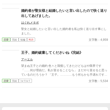
た。 彼がチラリと見るのは周囲。2学年上の彼の教室の前であっ
たというのが間違いだったのかもしれない。 この一言で彼女の人
生は一変した――。 ＊＊＊＊＊＊ ※タイトル少し変えました。
婚約者が聖女様と結婚したいと言い出したので快く送り
・暫く書いていなかったらかなり文体が変わってしまったので、
出してあげました。
書き直ししています。 ・トラブル回避のため、完結まで感想欄は
開きません。
はぐれメタボ
聖女と結婚したいと言い出した婚約者を私は快く送り出す事にし
ました。
文字数：4,959
恋愛
完結
短編
R15
王子、婚約破棄してくださいね《完結》
アーエル
望まぬ王子との婚約 色々と我慢してきたけどもはや限界です
「……何が理由だ。私が直せることなら」 まだやり直せると思っ
ているのだろうか？ 「王子。…………もう何もかも手遅れです」
7話完結 他社でも同時公開します
文字数：5,534
恋愛
完結
ｼｮｰﾄｼｮｰﾄ