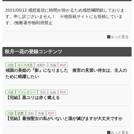
2021/05/12 感想返信に時間が掛かるため感想欄閉鎖しておりま
す。申し訳ございません！ ※他投稿サイトにも投稿していま
す。/無断著作物利用禁止
もっと見る
秋月一花の登録コンテンツ
小説
キャラ文芸
連載中
長編
R15
傾国の美姫の『影』になりました 後宮の見習い侍女は、主人の
ために暗躍したい
小説
ファンタジー
完結
短編
R15
【完結】黒ユリは赤く燃える
小説
恋愛
完結
長編
R15
【完結】最強聖女の私がいないと国が滅びますが大丈夫ですか
もっと見る