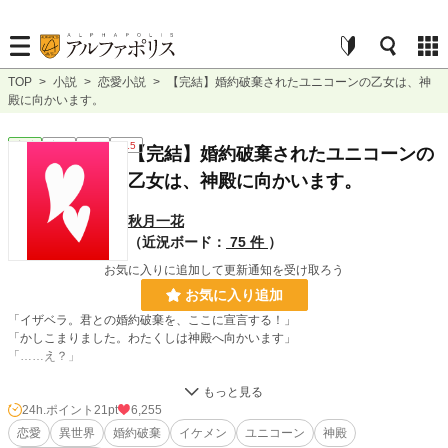
TOP
>
小説
>
恋愛小説
>
【完結】婚約破棄されたユニコーンの乙女は、神
殿に向かいます。
恋愛
完結
短編
R15
【完結】婚約破棄されたユニコーンの
乙女は、神殿に向かいます。
秋月一花
（近況ボード：
75 件
）
お気に入りに追加して更新通知を受け取ろう
お気に入り追加
「イザベラ。君との婚約破棄を、ここに宣言する！」
「かしこまりました。わたくしは神殿へ向かいます」
「……え？」
あっさりと婚約破棄を認めたわたくしに、ディラン殿下は目を瞬かせた。
24h.ポイント
21pt
6,255
「ほ、本当に良いのか？ 王妃になりたくないのか？」
恋愛
異世界
婚約破棄
イケメン
ユニコーン
神殿
「……何か誤解なさっているようですが……。ディラン殿下が王太子なのは、わ