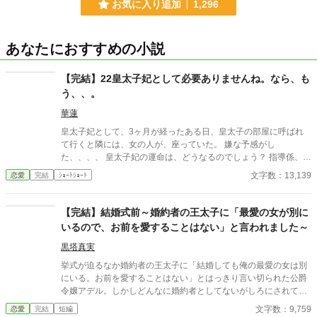
お気に入り追加
1,296
あなたにおすすめの小説
【完結】22皇太子妃として必要ありませんね。なら、も
う、、。
華蓮
皇太子妃として、3ヶ月が経ったある日、皇太子の部屋に呼ばれ
て行くと隣には、女の人が、座っていた。 嫌な予感がし
た、、、、 皇太子妃の運命は、どうなるのでしょう？ 指導係、教
育係編Part1
文字数：13,139
恋愛
完結
ｼｮｰﾄｼｮｰﾄ
【完結】結婚式前～婚約者の王太子に「最愛の女が別に
いるので、お前を愛することはない」と言われました～
黒塔真実
挙式が迫るなか婚約者の王太子に「結婚しても俺の最愛の女は別
にいる。お前を愛することはない」とはっきり言い切られた公爵
令嬢アデル。しかしどんなに婚約者としてないがしろにされても
女性としての誇りを傷つけられても彼女は平気だった。なぜなら
文字数：9,759
恋愛
完結
短編
大切な「心の拠り所」があるから……。しかし、王立学園の卒業