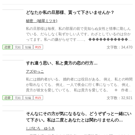
ダンスパーティーの夜、アデルはかつてない、世にも酷い仕打ち
を受けるのだった―― ※神視点。■なろうにも別タイトルで重
どなたか私の旦那様、貰って下さいませんか？
複投稿←【ジャンル日間4位】。
秘密 (秘翠ミツキ)
私の旦那様は毎夜、私の部屋の前で見知らぬ女性と情事に勤しん
でいる、だらしなく恥ずかしい人です。わざとしているのは分か
ってます。私への嫌がらせです……。 ◆◆◆◆◆◆◆◆◆◆◆◆
◆◆◆◆◆◆◆◆◆◆◆ 政略結婚で、離縁出来ないけど離縁した
文字数：34,470
恋愛
完結
短編
R15
い。 無類の女好きの従兄の侯爵令息フェルナンドと伯爵令嬢のロ
ゼッタは、結婚をした。毎晩の様に違う女性を屋敷に連れ込む
彼。政略結婚故、愛妾を作るなとは思わないが、せめて本邸に連
すれ違う思い、私と貴方の恋の行方…
れ込むのはやめて欲しい……気分が悪い。 彼は所謂美青年で、若
アズやっこ
くして騎士団副長であり兎に角モテる。結婚してもそれは変わら
ず……。 ロゼッタが夜会に出れば見知らぬ女から「今直ぐフェル
私には婚約者がいる。 婚約者には役目がある。 例え、私との時間
ナンド様と別れて‼︎」とワインをかけられ、ただ立っているだけな
が取れなくても、 例え、一人で夜会に行く事になっても、 例え、
のに女性達からは終始凄い形相で睨まれる。 居た堪れなくなり、
貴方が彼女を愛していても、 私は貴方を愛してる。 ❈ 作者独
広間の外へ逃げれば元凶の彼が見知らぬ女とお楽しみ中……。 こ
自の世界観です。 ❈ 女性視点、男性視点があります。 ❈
文字数：32,921
恋愛
完結
短編
R15
んな旦那様、いりません！ 誰か、私の旦那様を貰って下さ
ふんわりとした設定なので温かい目でお願いします。
い……。
そんなにその方が気になるなら、どうぞずっと一緒にい
て下さい。私は二度とあなたとは関わりませんの
で……。
しげむろ ゆうき