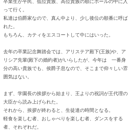
卒業生が平民、低位貴族、高位貴族の順にホールの中に入
って行く。
私達は伯爵家なので、真ん中より、少し後位の順番に呼ば
れた。
もちろん、カティをエスコートして中にはいった。
去年の卒業記念舞踏会では、アリステア殿下(王族)や、ア
リシア先輩(殿下の婚約者)がいらしたが、今年は 一番身
分の高い貴族でも、侯爵子息なので、そこまで仰々しい雰
囲気はない。
まず、学園長の挨拶から始まり、王よりの祝詞が王代理の
大臣から読み上げられた。
それから、挨拶が終わると、生徒達の時間となる。
軽食を楽しむ者、おしゃべりを楽しむ者、ダンスをする
者、それぞれだ。