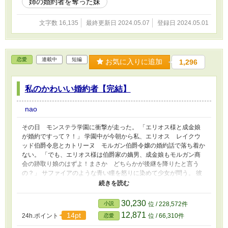
姉の婚約者を奪った妹
文字数 16,135
最終更新日 2024.05.07
登録日 2024.05.01
恋愛
連載中
短編
お気に入りに追加
1,296
私のかわいい婚約者【完結】
nao
その日 モンステラ学園に衝撃が走った。 「エリオス様と成金娘
が婚約ですって？！」 学園中が今朝から私、エリオス レイクウ
ッド伯爵令息とカトリーヌ モルガン伯爵令嬢の婚約話で落ち着か
ない。 「でも、エリオス様は伯爵家の嫡男、成金娘もモルガン商
会の跡取り娘のはずよ！まさか どちらかが後継を降りたと言う
の？」 サファイアのような青い瞳を怒りに染めて少女が問う。 彼
女の名前はペトラ スカーリン。 一年の時から私、エリオス レ
イクウッドに一目惚れし、ずっと私の妻の座を狙っていた。
30,230
小説
位 / 228,572件
12,871
14pt
24h.ポイント
位 / 66,310件
恋愛