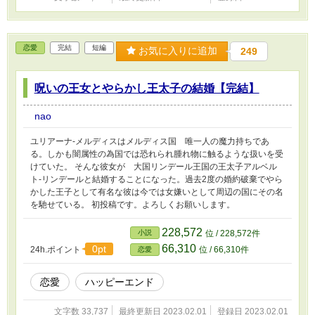
恋愛
完結
短編
お気に入りに追加
249
呪いの王女とやらかし王太子の結婚【完結】
nao
ユリアーナ-メルディスはメルディス国 唯一人の魔力持ちであ
る。しかも闇属性の為国では恐れられ腫れ物に触るような扱いを受
けていた。 そんな彼女が 大国リンデール王国の王太子アルベル
ト-リンデールと結婚することになった。過去2度の婚約破棄でやら
かした王子として有名な彼は今では女嫌いとして周辺の国にその名
を馳せている。 初投稿です。よろしくお願いします。
228,572
小説
位 / 228,572件
66,310
0pt
24h.ポイント
位 / 66,310件
恋愛
恋愛
ハッピーエンド
文字数 33,737
最終更新日 2023.02.01
登録日 2023.02.01