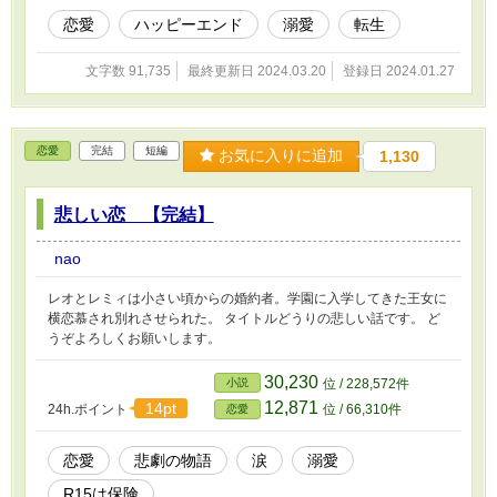
恋愛
ハッピーエンド
溺愛
転生
文字数 91,735
最終更新日 2024.03.20
登録日 2024.01.27
恋愛
完結
短編
お気に入りに追加
1,130
悲しい恋 【完結】
nao
レオとレミィは小さい頃からの婚約者。学園に入学してきた王女に
横恋慕され別れさせられた。 タイトルどうりの悲しい話です。 ど
うぞよろしくお願いします。
30,230
小説
位 / 228,572件
12,871
14pt
24h.ポイント
位 / 66,310件
恋愛
恋愛
悲劇の物語
涙
溺愛
R15は保険