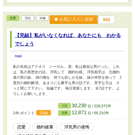
恋愛
完結
短編
お気に入りに追加
842
【完結】私がいなくなれば、あなたにも わかる
でしょう
nao
私の名前はアクオス シーガル。 昔、私は最低な男だった。 これ
は、私の黒歴史の話。 浮気して 婚約白紙。 浮気相手は 元婚約
者の実の妹。 姉の物を 何でも欲しがる妹。 妹の本性を知って 2
度目の婚約解消。 あまりにも勝手な男の話です。 苦手な方は そ
っと閉じて下さい。 短編です。 毎日更新します。 全7話です。 よ
ろしくお願いします。
30,230
小説
位 / 228,572件
12,871
14pt
24h.ポイント
位 / 66,310件
恋愛
恋愛
婚約破棄
浮気男の後悔