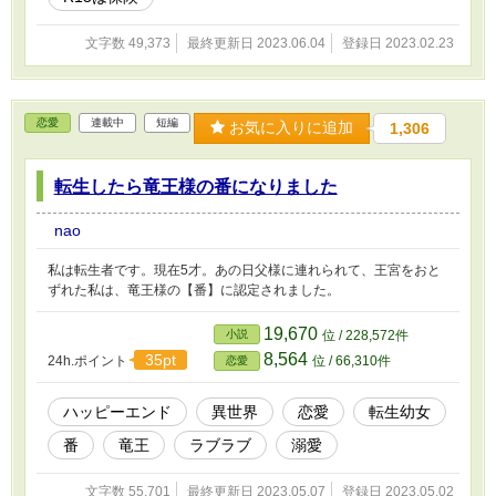
文字数 49,373
最終更新日 2023.06.04
登録日 2023.02.23
恋愛
連載中
短編
お気に入りに追加
1,306
転生したら竜王様の番になりました
nao
私は転生者です。現在5才。あの日父様に連れられて、王宮をおと
ずれた私は、竜王様の【番】に認定されました。
19,670
小説
位 / 228,572件
8,564
35pt
24h.ポイント
位 / 66,310件
恋愛
ハッピーエンド
異世界
恋愛
転生幼女
番
竜王
ラブラブ
溺愛
文字数 55,701
最終更新日 2023.05.07
登録日 2023.05.02