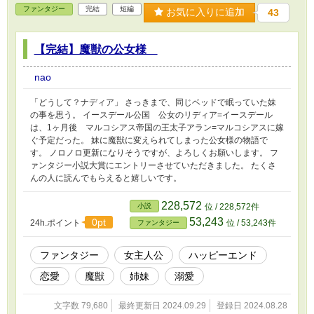
ファンタジー
完結
短編
お気に入りに追加
43
【完結】魔獣の公女様
nao
「どうして？ナディア」 さっきまで、同じベッドで眠っていた妹
の事を思う。 イースデール公国 公女のリディア=イースデール
は、1ヶ月後 マルコシアス帝国の王太子アラン=マルコシアスに嫁
ぐ予定だった。 妹に魔獣に変えられてしまった公女様の物語で
す。 ノロノロ更新になりそうですが、よろしくお願いします。 フ
ァンタジー小説大賞にエントリーさせていただきました。 たくさ
んの人に読んでもらえると嬉しいです。
228,572
小説
位 / 228,572件
53,243
0pt
24h.ポイント
位 / 53,243件
ファンタジー
ファンタジー
女主人公
ハッピーエンド
恋愛
魔獣
姉妹
溺愛
文字数 79,680
最終更新日 2024.09.29
登録日 2024.08.28