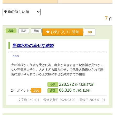
7
件
恋愛
完結
長編
お気に入りに追加
60
悪虐氷姫の幸せな結婚
nao
火の神様から加護を受けた為、魔力が大きすぎて妃候補が見つから
ない完璧王太子と、大きすぎる魔力のせいで危険人物扱いされて離
宮に追いやられている王女様の幸せな結婚までの物語
228,572
小説
位 / 228,572件
66,310
0pt
24h.ポイント
位 / 66,310件
恋愛
文字数 140,411
最終更新日 2026.03.02
登録日 2026.01.04