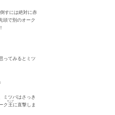
倒すには絶対に赤
先頭で別のオーク
！
思ってみるとミツ
」
、ミツバはさっき
キング
ーク
王
に直撃しま