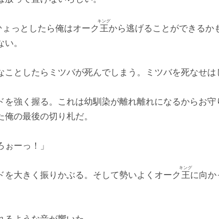
キング
ひょっとしたら俺はオーク
王
から逃げることができるか
ない。
なことしたらミツバが死んでしまう。ミツバを死なせは
ドを強く握る。これは幼馴染が離れ離れになるからお守
た俺の最後の切り札だ。
ろぉーっ！」
キング
ドを大きく振りかぶる。そして勢いよくオーク
王
に向か
れるような音が響いた。