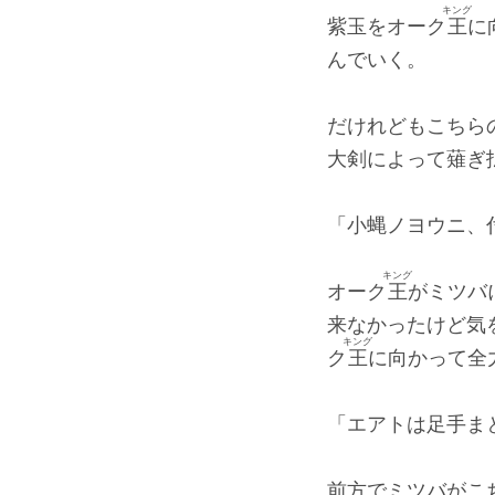
キング
紫玉をオーク
王
に
んでいく。
だけれどもこちら
大剣によって薙ぎ
「小蝿ノヨウニ、
キング
オーク
王
がミツバ
来なかったけど気
キング
ク
王
に向かって全
「エアトは足手ま
前方でミツバがこ