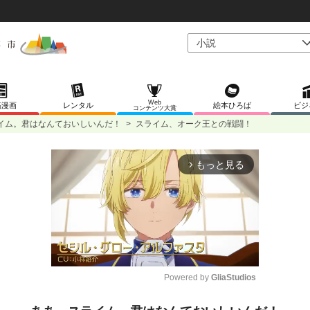
Web
稿漫画
レンタル
絵本ひろば
ビジ
コンテンツ大賞
イム。君はなんておいしいんだ！
>
スライム、オーク王との戦闘！
もっと見る
arrow_forward_ios
Powered by 
GliaStudios