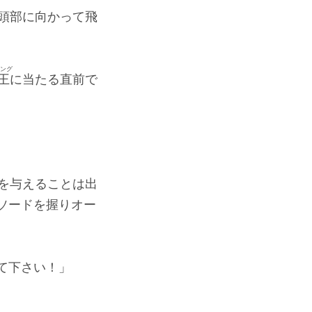
頭部に向かって飛
ング
王
に当たる直前で
を与えることは出
ソードを握りオー
て下さい！」