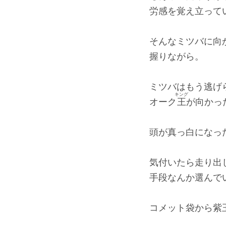
労感を覚え立って
そんなミツバに向
握りながら。
ミツバはもう逃げ
キング
オーク
王
が向かっ
頭が真っ白になっ
気付いたら走り出
手段なんか選んで
コメット袋から紫