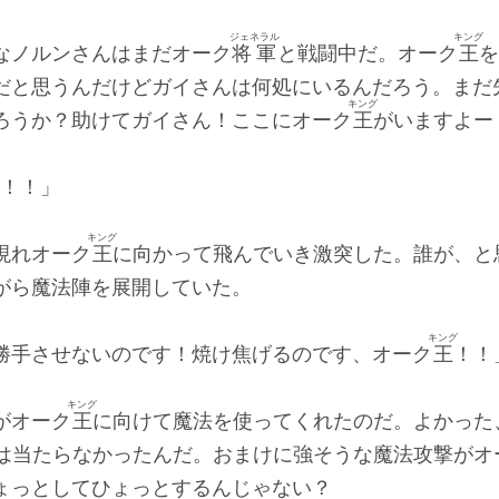
ジェネラル
キング
なノルンさんはまだオーク
将軍
と戦闘中だ。オーク
王
を
だと思うんだけどガイさんは何処にいるんだろう。まだ
キング
ろうか？助けてガイさん！ここにオーク
王
がいますよー
！！」
キング
現れオーク
王
に向かって飛んでいき激突した。誰が、と
がら魔法陣を展開していた。
キング
勝手させないのです！焼け焦げるのです、オーク
王
！！
キング
がオーク
王
に向けて魔法を使ってくれたのだ。よかった
は当たらなかったんだ。おまけに強そうな魔法攻撃がオ
ょっとしてひょっとするんじゃない？