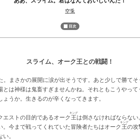
ああ、スライム。君はなんておいしいんだ！
M
空兎
u
t
目次
e
スライム、オーク王との戦闘！
た。まさかの展開に涙が出そうです。あと少しで勝てそ
場とは神様は鬼畜すぎませんかね。それともこうやって
しょうか。生きるのが辛くなってきます。
キング
クエストの目的であるオーク
王
は倒さなければならない
キング
い。今まで戦ってくれていた冒険者たちはオーク
王
の攻
ない。