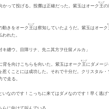
キング
向かって投げる。投擲は正確だった。紫玉はオーク
王
の
キング
キ
の動きをオーク
王
は察知していたようだ。紫玉はオーク
払われた。
付キ纏ウ。目障リナ、先ニ其方ヲ仕留メルカ」
キング
に背を向けこちらを向いた。紫玉はオーク
王
にダメージ
を惹くことには成功した。それで十分だ。クリスタル・
力で走る。
といなのです！こっちに来てはダメなのです！早く逃げ
ちらに向けて叫んでいる。