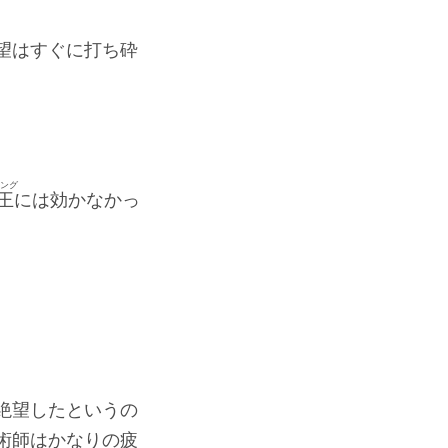
望はすぐに打ち砕
ング
王
には効かなかっ
絶望したというの
術師はかなりの疲