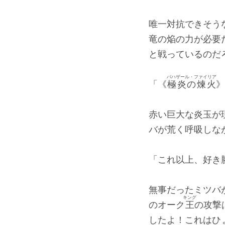
唯一対抗できそう
竜の焔の力が必要
と戦っているのだ
バハザール・ファイリア
「《
極炎の煉火
》
赤い巨大な炎玉が
バが荒く呼吸しな
「これ以上、好き
無事だったミツバ
キング
のオーク
王
の攻撃
したよ！これはひ