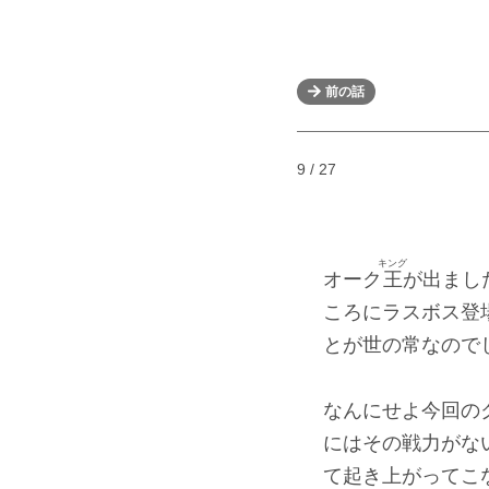
前の話
9 / 27
キング
オーク
王
が出まし
ころにラスボス登
とが世の常なので
なんにせよ今回の
にはその戦力がな
て起き上がってこ