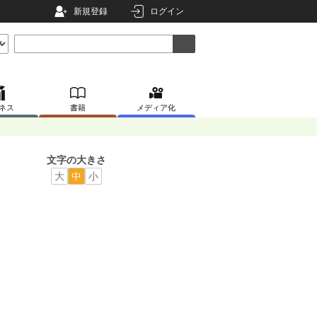
新規登録
ログイン
ネス
書籍
メディア化
文字の大きさ
大
中
小