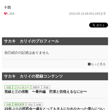
十四
1,356
2024.05.10 09:00
1,045文字
サカキ カリイのプロフィール
自己紹介の記述はありません
もっと見る
サカキ カリイの登録コンテンツ
小説
ファンタジー
連載中
長編
視線と三の倍数 〜番外編 茫漠と彷徨えるなにか〜
小説
現代文学
完結
短編
25年ぶりの同窓会〜歳をとっても大人になれなかった僕らについ