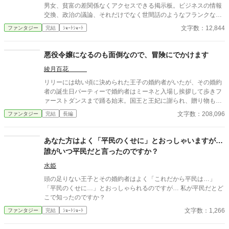
男女、貧富の差関係なくアクセスできる掲示板。ビジネスの情報
交換、政治の議論、それだけでなく世間話のようなフランクなも
のまで存在する。 平民レベルの微力な魔力でも打ち込めるものか
文字数：12,844
ファンタジー
完結
ｼｮｰﾄｼｮｰﾄ
ら、貴族クラスの魔力を有するものしか開けないものから多種多
様である。勿論そういった身分に関わらずに交流できる掲示板も
ある。 今日もまた、掲示板は悲喜こもごもに賑わっていた――
悪役令嬢になるのも面倒なので、冒険にでかけます
綾月百花
リリーには幼い頃に決められた王子の婚約者がいたが、その婚約
者の誕生日パーティーで婚約者はミーネと入場し挨拶して歩きフ
ァーストダンスまで踊る始末。国王と王妃に謝られ、贈り物も準
備されていると宥められるが、その贈り物のドレスまでミーネが
文字数：208,096
ファンタジー
完結
長編
着ていた。リリーは怒ってワインボトルを持ち、美しいドレスを
ワイン色に染め上げるが、ミーネもリリーのドレスの裾を踏みつ
け、ワインボトルからボトボトと頭から濡らされた。相手は子爵
あなた方はよく「平民のくせに」とおっしゃいますが…
令嬢、リリーは伯爵令嬢、位の違いに国王も黙ってはいられな
誰がいつ平民だと言ったのですか？
い。婚約者はそれでも、リリーの肩を持たず、リリーは国王に婚
約破棄をして欲しいと直訴する。それ受け入れられ、リリーは
水姫
清々した。婚約破棄が完全に決まった後、リリーは深夜に家を飛
頭の足りない王子とその婚約者はよく「これだから平民は…」
び出し笛を吹く。会いたかったビエントに会えた。過ごすうちも
「平民のくせに…」とおっしゃられるのですが… 私が平民だとど
っと好きになる。必死で練習した飛行魔法とささやかな攻撃魔法
こで知ったのですか？
を身につけ、リリーは今度は自分からビエントに会いに行こうと
文字数：1,266
ファンタジー
完結
ｼｮｰﾄｼｮｰﾄ
家出をして旅を始めた。旅の途中の魔物の森で魔物に襲われ、リ
リーは自分の未熟さに気付き、国営の騎士団に入り、魔物狩りを