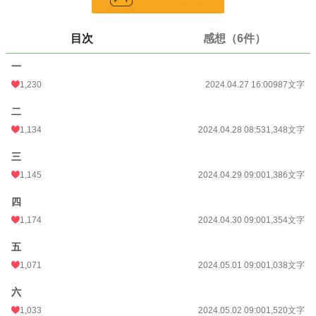
辞めますよ。
退職後、困ったんですかね？さあ、知りませんねえ。
目次
感想（6件）
自分無能なんで、なんにもわかりませんから。
一
他サイトにも投稿しております。
1,230
2024.04.27 16:00
987文字
※本作品をAIの学習教材として使用することを禁じます。
二
※無断著作物利用禁止
1,134
2024.04.28 08:53
1,348文字
三
小説
10,191 位 / 228,641 件
1,145
2024.04.29 09:00
1,386文字
ファンタジー
1,974 位 / 53,275 件
四
お気に入り
641
1,174
2024.04.30 09:00
1,354文字
24h.ポイント
106 pt
五
文字数
17,631
1,071
2024.05.01 09:00
1,038文字
更新日時
2024.05.10 09:00
六
初回公開日時
2024.04.27 16:00
1,033
2024.05.02 09:00
1,520文字