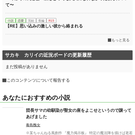
て〜
小説
恋愛
完結
長編
R15
【RE】思い込みの激しい彼から絡まれる
もっと見る
サカキ カリイの近況ボードの更新履歴
まだ投稿がありません
このコンテンツについて報告する
あなたにおすすめの小説
団長サマの幼馴染が聖女の座をよこせというので譲って
あげました
毒島醜女
※某ちゃんねる風創作 『魔力掲示板』 特定の魔法陣を描けば老若