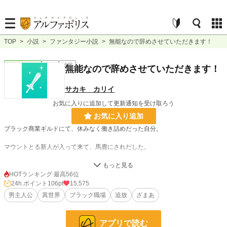
TOP
>
小説
>
ファンタジー小説
>
無能なので辞めさせていただきます！
ファンタジー
完結
短編
無能なので辞めさせていただきます！
サカキ カリイ
お気に入りに追加して更新通知を受け取ろう
お気に入り追加
ブラック商業ギルドにて、休みなく働き詰めだった自分。
マウントとる新人が入って来て、馬鹿にされだした。
えっ上司まで新人に同調してこちらに辞めろだって？
HOTランキング 最高56位
残業は無能の証拠、職務に時間が長くかかる分、
24h.ポイント
106pt
15,575
男主人公
異世界
ブラック職場
追放
ざまあ
無駄に残業代払わせてるからお前を辞めさせたいって？
はいはいわかりました。
アプリで読む