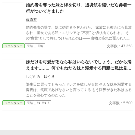
始めた。最終目的はダンジョンの攻略。悪役令嬢と魔物退治、ダ
婚約者を奪った妹と縁を切り、辺境領を継いだら勇者一
ンジョン攻略等を混ぜてみました。メインはリリーが王妃になる
行がついてきました
までのシンデレラストーリーです。
藤原遊
婚約発表の場で、妹に婚約者を奪われた。 家族にも教会にも見放
され、聖女である私・エリシアは “不要” と切り捨てられる。 そ
の“褒賞”として押しつけられたのは―― 魔物と瘴気に覆われた、
滅びかけの辺境領だった。 けれど私は、絶望しなかった。 むし
文字数：47,358
ファンタジー
完結
長編
ろ、生まれて初めて「自由」になれたのだ。 そして、予想外の出
来事が起きる。 ――かつて共に魔王を倒した“勇者一行”が、次々
と押しかけてきた。 「君をひとりで行かせるわけがない」 そう言
妹だけを可愛がるなら私はいらないでしょう。だから消
って微笑む勇者レオン。 村を守るため剣を抜く騎士。 魔導具を抱
えます……。何でもねだる妹と溺愛する両親に私は見切
えて駆けつける天才魔法使い。 物陰から見守る斥候は、相変わら
りをつける。
ず不器用で優しい。 彼らと力を合わせ、私は土地を浄化し、村を
しげむろ ゆうき
癒し、辺境の地に息を吹き返す。 気づけば、魔物巣窟は制圧さ
誕生日に買ってもらったドレスを欲しがる妹 そんな妹を溺愛する
れ、泉は澄み渡り、鉱山もダンジョンも豊かに開き―― いつの間
両親は、笑顔であげなさいと言ってくる もう限界がきた私はある
にか領地は、“どの国よりも最強の地”になっていた。 もう、誰に
ことを決心するのだった
も振り回されない。 ここが私の新しい居場所。 そして、隣には―
文字数：5,500
ファンタジー
完結
ｼｮｰﾄｼｮｰﾄ
―かつての仲間たちがいる。 捨てられた聖女が、仲間と共に辺境
を立て直す。 これは、そんな私の第二の人生の物語。