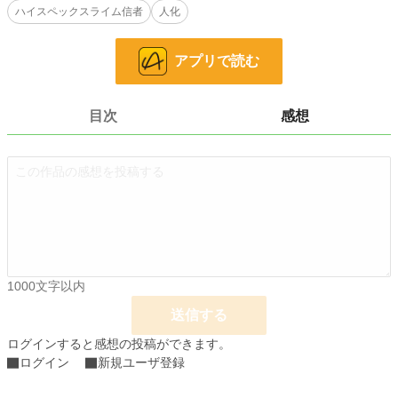
ハイスペックスライム信者
人化
なポーションんの材料になると気付いて‥‥？
※※※
アプリで読む
スライム好きによるスライム好きの為のスライム冒険記。主人公はハイスペック
スライム信者です。冒険もします。ダンジョンにも行きます。スライムを何でも
おいしく食べられる人向きの話。
目次
感想
小説
228,833 位 / 228,833 件
ファンタジー
53,329 位 / 53,329 件
お気に入り
231
24h.ポイント
0 pt
文字数
103,659
1000文字以内
更新日時
2020.02.11 19:05
送信する
初回公開日時
2020.01.29 18:09
ログインすると感想の投稿ができます。
週間ポイント
21 pt (62,459 位)
ログイン
新規ユーザ登録
月間ポイント
49 pt (80,865 位)