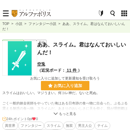
TOP
>
小説
>
ファンタジー小説
>
ああ、スライム。君はなんておいしいん
だ！
ファンタジー
連載中
長編
ああ、スライム。君はなんておいしい
んだ！
空兎
（近況ボード：
11 件
）
お気に入りに追加して更新通知を受け取ろう
お気に入り追加
スライムはおいしい。マジうまい。何コレ神だ。ないと死ぬ。
ごく一般的錬金術師をやっていた俺はある日奇跡の食べ物に出会った。ぷるぷる
震える魅惑の食べ物、スライムだ。あまりのおいしさに天を仰ぐ。我が理想郷は
ここにあったのだ。
だけども最近市場に出回るスライムの数が減っているらしい。え、本当？このま
24h.ポイント
0pt
0
まだと俺の生命維持に支障をきたしますぞ？
異世界
ファンタジー
スライム
無双
男主人公
テイム
安定してスライムを得るためにスライムをテイムしたのだけれど、どうやら貴重