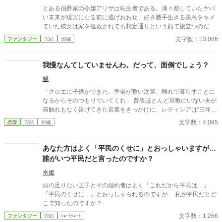
とある伯爵家の令嬢アリサは転生者である。薄々察していたヤバ
い未来が現実になる前に逃げおおせ、好き勝手生きる決意をキメ
ていた彼女は家を追放されても想定通りという顔で旅立つのだっ
た。
文字数：13,086
ファンタジー
完結
短編
我慢なんてしていませんわ。だって、面倒でしょう？
翠
「クロエに子供ができた。準備が整い次第、離れで暮らすことに
なるからそのつもりでいてくれ」 普段ほとんど屋敷にいない夫が
前触れもなく告げてきた言葉をきっかけに、レティシアは“三年
間”の契約を終わらせることにした。 赤の他人を屋敷に迎えるこ
文字数：4,095
恋愛
完結
短編
とはしない。 不要なものに感情を砕く理由などない。 「だって、
面倒でしょう？」 不誠実な夫も、無意味な結婚も、 この際すべて
切り捨ててしまいましょう。
あなた方はよく「平民のくせに」とおっしゃいますが…
誰がいつ平民だと言ったのですか？
水姫
頭の足りない王子とその婚約者はよく「これだから平民は…」
「平民のくせに…」とおっしゃられるのですが… 私が平民だとど
こで知ったのですか？
文字数：1,266
ファンタジー
完結
ｼｮｰﾄｼｮｰﾄ