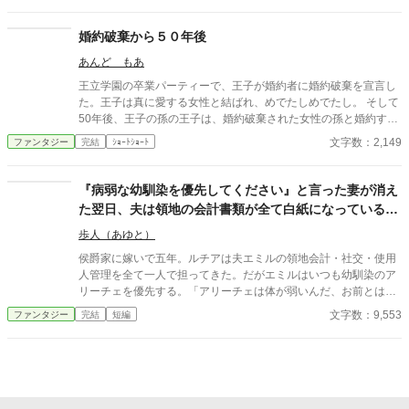
婚約破棄から５０年後
あんど もあ
王立学園の卒業パーティーで、王子が婚約者に婚約破棄を宣言し
た。王子は真に愛する女性と結ばれ、めでたしめでたし。 そして
50年後、王子の孫の王子は、婚約破棄された女性の孫と婚約する
事に。そこで明かされた婚約破棄の真実とは。
文字数：2,149
ファンタジー
完結
ｼｮｰﾄｼｮｰﾄ
『病弱な幼馴染を優先してください』と言った妻が消え
た翌日、夫は領地の会計書類が全て白紙になっているこ
とに気づいた
歩人（あゆと）
侯爵家に嫁いで五年。ルチアは夫エミルの領地会計・社交・使用
人管理を全て一人で担ってきた。だがエミルはいつも幼馴染のア
リーチェを優先する。「アリーチェは体が弱いんだ、お前とは違
う」——その言葉を百回聞いた日、ルチアは微笑んで離縁届に署
文字数：9,553
ファンタジー
完結
短編
名した。「ええ、私は丈夫ですから。どうぞ幼馴染様をお大事
に」。翌朝、エミルが目にしたのは——税務報告の締切、領民か
らの陳情の山、そして紅茶の淹れ方すら知らない自分。三ヶ月
後、かつて「地味な妻」と呼ばれたルチアは、辺境伯の財務顧問
として辣腕を振るっていた。