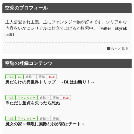
年間ポイント
679 pt (94,688 位)
空兎のプロフィール
累計ポイント
63,785 pt (39,119 位)
主人公愛され主義。主にファンタジー物が好きです。シリアルな
内容をいかにシリアルに仕立て上げるか模索中。 Twitter : skyrab
bit81
もっと見る
空兎の登録コンテンツ
小説
BL
連載中
長編
R18
男だらけの異世界トリップ ～BLはお断り！～
小説
ファンタジー
連載中
長編
R15
※ただし童貞を失ったら死ぬ
小説
ファンタジー
連載中
長編
魔女の家～無敵に素敵な我が家はチート～