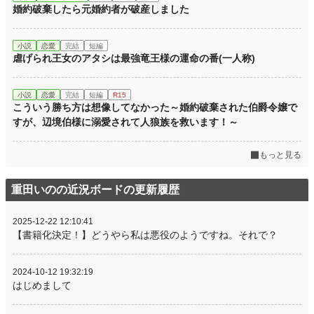
婚約破棄したら元婚約者が破産しました
小説
恋愛
完結
短編
虐げられ王女のアタシは最強竜王様の運命の番(一人称)
小説
恋愛
完結
短編
R15
こういう勝ち方は想像してなかった～婚約破棄された伯爵令嬢で
すが、辺境伯様に溺愛されて人狼族を救います！～
もっと見る
重田いのの近況ボードの更新履歴
2025-12-22 12:10:41
【書籍化決定！】どうやら私は悪役のようですね。それで？
2024-10-12 19:32:19
はじめまして