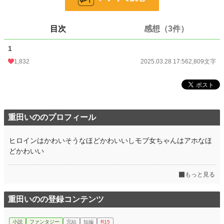
お気に入り
210
24h.ポイント
248 pt
目次
感想（3件）
文字数
2,809
1
更新日時
2025.03.28 17:56
1,832
2025.03.28 17:56
2,809文字
初回公開日時
2025.03.28 17:56
初回完結日時
2025.03.28 17:56
週間ポイント
2,893 pt (3,498 位)
重田いののプロフィール
月間ポイント
11,437 pt (3,988 位)
ヒロインはかわいそうなほどかわいいしモブ女ちゃんはアホなほ
年間ポイント
187,166 pt (3,352 位)
どかわいい
累計ポイント
262,300 pt (16,728 位)
もっと見る
重田いのの登録コンテンツ
小説
ファンタジー
完結
短編
R15