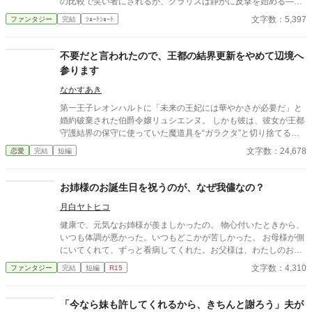
の比較で笑い者にされるが、クラリスは静かに反撃を始める―
―。周到に集めた証拠と知略を武器に、貴族社会の表と裏を暴
文字数：5,397
ファンタジー
完結
ｼｮｰﾄｼｮｰﾄ
き、見下してきた者たちを鮮やかに逆転。冷静さと気品で場を支
配する姿に、やがて誰もが喝采を送る。痛快“ざまぁ”逆転劇！
不要だと言われたので、王都の結界更新をやめて辺境へ
参ります
なかすあき
第一王子レオンハルトに「未来の王妃には華やかさが必要だ」と
婚約破棄された伯爵令嬢リュシエンヌ。 しかも彼は、彼女が王都
守護結界の保守に使っていた魔道具を“ガラクタ”と切り捨てる。
だが、王子は知らなかった。結界の重要性だけではなく、それを
文字数：24,678
恋愛
完結
短編
誰が支えていたのかを。 婚約解消とともに王家との保守契約を終
了した翌日、王都の結界は乱れ始める。 一方、北方辺境へ向かっ
たリュシエンヌは、小さな村の夜を守るために新たな結界を立て
お姉様のお誕生日を祝うのが、なぜ我儘なの？
直していた。 不要だと言われたその手が、ようやく正しく必要と
月白ヤトヒコ
される場所へ辿り着く、婚約破棄から始まる静かな逆転劇。
健康で、元気なお姉様が羨ましかったの。 物心付いたときから、
いつも体調が悪かった。いつもどこかが苦しかった。 お母様が側
にいてくれて、ずっと看病してくれた。お父様は、わたしのお医
者様の費用やお薬代を稼ぐのが大変なんだってお母様が言って
文字数：4,310
ファンタジー
完結
短編
R15
た。 わたし、知らなかったの。 自分が苦しかったから。お姉様の
ことを気にする余裕なんてなかったの。 今年こそは、お姉様のお
誕生日をお祝いしたかった……んだけど、なぁ。 お姉様のお誕生
「今なら妹も許してくれるから、きちんと謝ろう」夫が