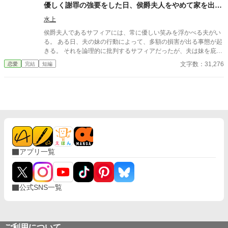
日を祝うのが、なぜ我儘なの？ ※『わたくしの誕生日を家族で祝
優しく謝罪の強要をした日、侯爵夫人をやめて家を出ま
いたい、ですか？ そんな我儘仰らないでくださいな。』の、妹
した～デラミネーションによる夫の終焉～
視点。多分、『わたくしの誕生日を～』を先に読んでないとわか
水上
り難いかもです。 設定はふわっと。
侯爵夫人であるサフィアには、常に優しい笑みを浮かべる夫がい
る。 ある日、夫の妹の行動によって、多額の損害が出る事態が起
きる。 それを論理的に批判するサフィアだったが、夫は妹を庇
い、さらに……。 「今なら妹も許してくれるから、きちんと謝ろ
文字数：31,276
恋愛
完結
短編
う」 あろうことか、夫は諭すような優しい笑みを浮かべ、サフィ
アに謝罪の強要をした。 その瞬間、彼女はすべてを悟った。 「あ
なたのその優しさや気遣いは、私にとっては劇薬でしかありませ
ん」 その日、サフィアは侯爵夫人をやめて家を出た。 さらにその
後、あることがきっかけで、夫の笑顔の仮面が剥がれ落ち始
め……。
アプリ一覧
公式SNS一覧
ご利用について