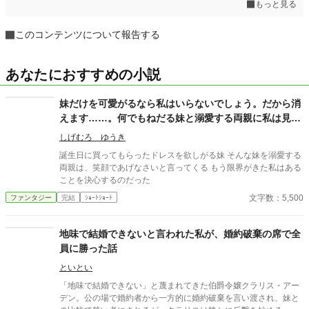
もっと見る
このコンテンツについて報告する
あなたにおすすめの小説
妹だけを可愛がるなら私はいらないでしょう。だから消
えます……。何でもねだる妹と溺愛する両親に私は見切
りをつける。
しげむろ ゆうき
誕生日に買ってもらったドレスを欲しがる妹 そんな妹を溺愛する
両親は、笑顔であげなさいと言ってくる もう限界がきた私はある
ことを決心するのだった
文字数：5,500
ファンタジー
完結
ｼｮｰﾄｼｮｰﾄ
地味で結婚できないと言われた私が、婚約破棄の席で全
員に勝った話
といとい
「地味で結婚できない」と蔑まれてきた伯爵令嬢クラリス・アー
デン。公の場で婚約者から一方的に婚約破棄を言い渡され、妹と