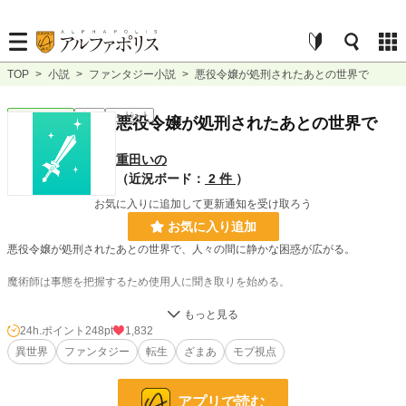
TOP
>
小説
>
ファンタジー小説
>
悪役令嬢が処刑されたあとの世界で
ファンタジー
完結
ｼｮｰﾄｼｮｰﾄ
悪役令嬢が処刑されたあとの世界で
重田いの
（近況ボード：
2 件
）
お気に入りに追加して更新通知を受け取ろう
お気に入り追加
悪役令嬢が処刑されたあとの世界で、人々の間に静かな困惑が広がる。
魔術師は事態を把握するため使用人に聞き取りを始める。
案外、普段踏まれている側の人々の方が真実を理解しているものである。
24h.ポイント
248pt
1,832
異世界
ファンタジー
転生
ざまあ
モブ視点
小説
5,745 位 / 229,024 件
ファンタジー
1,001 位 / 53,357 件
アプリで読む