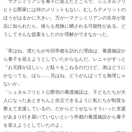
マクシミリアンを養子に迎えたところで、シュタルフリ
ヒト公爵家には何のメリットもない。むしろデメリットの
ほうがはるかに大きい。万が一マクシミリアンの生存が皇
后に知られたら、彼らも危険に晒される可能性がある。ど
うしてそんな提案をしたのか理解ができなかった。
「実はね、僕たちが今回帝都を訪れた理由は、養護施設か
ら養子を迎えようとしていたからなんだ。レニャがずっと
『お兄様がほしい』と駄々をこねるのだけど、弟はどうに
かなっても、ほら……兄はね、どうがんばっても無理じゃ
ないか」
「シュタルフリヒト公爵領の養護施設は、子どもたちが大
人になったあときちんと自立できるように私たちが制度を
整えて支援しているの。だからどうせならそういった支援
があまり行き届いていないという帝都の養護施設から養子
を迎えようとしていたのよ」