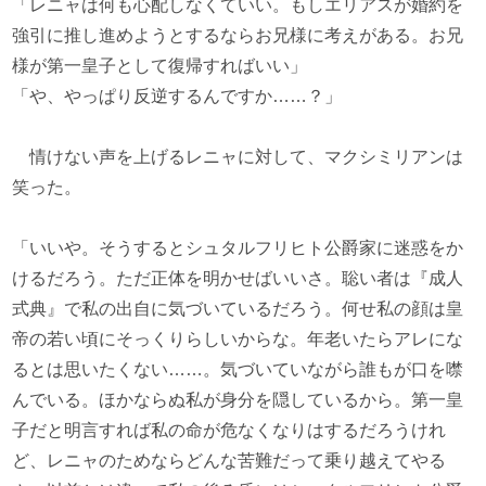
「レニャは何も心配しなくていい。もしエリアスが婚約を
強引に推し進めようとするならお兄様に考えがある。お兄
様が第一皇子として復帰すればいい」
「や、やっぱり反逆するんですか……？」
情けない声を上げるレニャに対して、マクシミリアンは
笑った。
「いいや。そうするとシュタルフリヒト公爵家に迷惑をか
けるだろう。ただ正体を明かせばいいさ。聡い者は『成人
式典』で私の出自に気づいているだろう。何せ私の顔は皇
帝の若い頃にそっくりらしいからな。年老いたらアレにな
るとは思いたくない……。気づいていながら誰もが口を噤
んでいる。ほかならぬ私が身分を隠しているから。第一皇
子だと明言すれば私の命が危なくなりはするだろうけれ
ど、レニャのためならどんな苦難だって乗り越えてやる