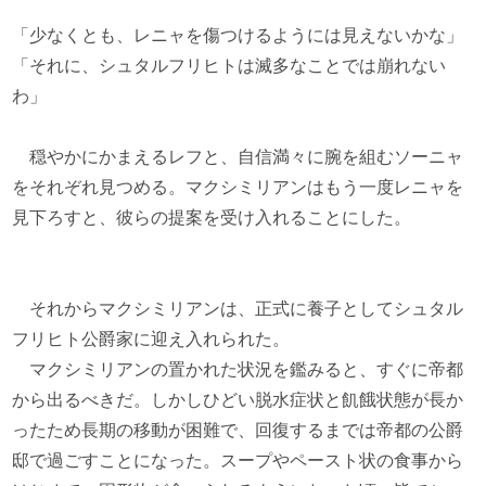
「少なくとも、レニャを傷つけるようには見えないかな」
「それに、シュタルフリヒトは滅多なことでは崩れない
わ」
穏やかにかまえるレフと、自信満々に腕を組むソーニャ
をそれぞれ見つめる。マクシミリアンはもう一度レニャを
見下ろすと、彼らの提案を受け入れることにした。
それからマクシミリアンは、正式に養子としてシュタル
フリヒト公爵家に迎え入れられた。
マクシミリアンの置かれた状況を鑑みると、すぐに帝都
から出るべきだ。しかしひどい脱水症状と飢餓状態が長か
ったため長期の移動が困難で、回復するまでは帝都の公爵
邸で過ごすことになった。スープやペースト状の食事から