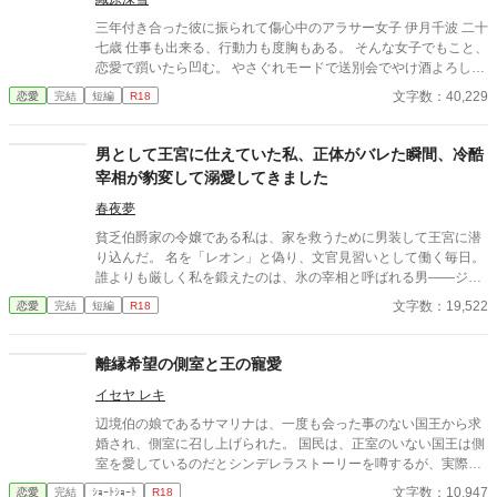
くして騎士団副長であり兎に角モテる。結婚してもそれは変わら
ず……。 ロゼッタが夜会に出れば見知らぬ女から「今直ぐフェル
三年付き合った彼に振られて傷心中のアラサー女子 伊月千波 二十
ナンド様と別れて‼︎」とワインをかけられ、ただ立っているだけな
七歳 仕事も出来る、行動力も度胸もある。 そんな女子でもこと、
のに女性達からは終始凄い形相で睨まれる。 居た堪れなくなり、
恋愛で躓いたら凹む。 やさぐれモードで送別会でやけ酒よろしく
広間の外へ逃げれば元凶の彼が見知らぬ女とお楽しみ中……。 こ
飲んでいたら、すっかりぐでんぐでんになっていて。 まさかのお
文字数：40,229
恋愛
完結
短編
R18
んな旦那様、いりません！ 誰か、私の旦那様を貰って下さ
持ち帰りされちゃった？！ しかも、千波をお持ち帰りした相手は
い……。
年度初めからは直属ではないとはいえ、職場の皆が恐れるサイボ
ーグ上司だったから、さあ大変！ 千波の明日はどうなる？
男として王宮に仕えていた私、正体がバレた瞬間、冷酷
宰相が豹変して溺愛してきました
春夜夢
貧乏伯爵家の令嬢である私は、家を救うために男装して王宮に潜
り込んだ。 名を「レオン」と偽り、文官見習いとして働く毎日。
誰よりも厳しく私を鍛えたのは、氷の宰相と呼ばれる男――ジー
クフリード。 ある日、ひょんなことから女であることがバレてし
文字数：19,522
恋愛
完結
短編
R18
まった瞬間、 あの冷酷な宰相が……私を押し倒して言った。 「ず
っと我慢していた。君が女じゃないと、自分に言い聞かせてき
た」 「……もう限界だ」 私は知らなかった。 宰相は、私の正体
離縁希望の側室と王の寵愛
を“最初から”見抜いていて―― ずっと、ずっと、私を手に入れる
イセヤ レキ
機会を待っていたことを。
辺境伯の娘であるサマリナは、一度も会った事のない国王から求
婚され、側室に召し上げられた。 国民は、正室のいない国王は側
室を愛しているのだとシンデレラストーリーを噂するが、実際の
扱われ方は酷いものである。 いつか離縁してくれるに違いない、
文字数：10,947
恋愛
完結
ｼｮｰﾄｼｮｰﾄ
R18