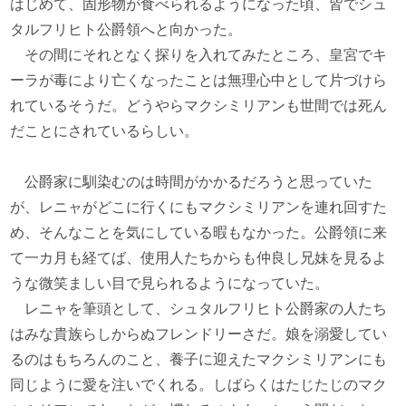
はじめて、固形物が食べられるようになった頃、皆でシュ
タルフリヒト公爵領へと向かった。
その間にそれとなく探りを入れてみたところ、皇宮でキ
ーラが毒により亡くなったことは無理心中として片づけら
れているそうだ。どうやらマクシミリアンも世間では死ん
だことにされているらしい。
公爵家に馴染むのは時間がかかるだろうと思っていた
が、レニャがどこに行くにもマクシミリアンを連れ回すた
め、そんなことを気にしている暇もなかった。公爵領に来
て一カ月も経てば、使用人たちからも仲良し兄妹を見るよ
うな微笑ましい目で見られるようになっていた。
レニャを筆頭として、シュタルフリヒト公爵家の人たち
はみな貴族らしからぬフレンドリーさだ。娘を溺愛してい
るのはもちろんのこと、養子に迎えたマクシミリアンにも
同じように愛を注いでくれる。しばらくはたじたじのマク