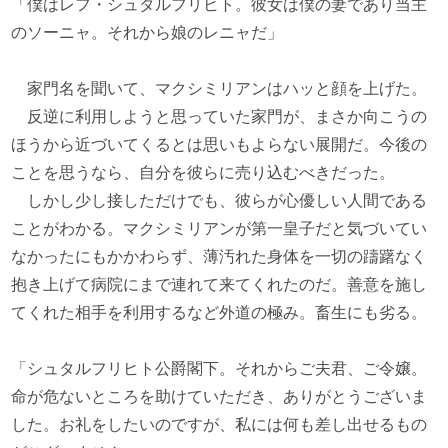
「僕はレフ・シュタルフリヒト。彼女は僕の妻であり当主
のソーニャ。それから娘のレニャだ」
家門名を聞いて、マクシミリアンはハッと顔を上げた。
反逆に利用しようと思っていた家門が、まさか向こうの
ほうから近づいてくるとは思いもよらない展開だ。今後の
ことを思うなら、自分を彼らに売り込むべきだった。
しかし少し接しただけでも、彼らが心優しい人間である
ことがわかる。マクシミリアンが第一皇子だと気づいてい
なかったにもかかわらず、薄汚れた身体を一切の躊躇なく
抱き上げて病院にまで連れて来てくれたのだ。善意を施し
てくれた相手を利用するなど外道の極み。畜生にも劣る。
「シュタルフリヒト公爵閣下。それからご夫君、ご令嬢。
命が危ないところを助けていただき、ありがとうございま
した。お礼をしたいのですが、私には何も差し出せるもの