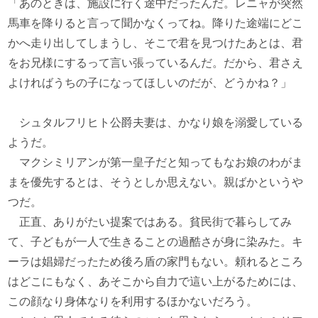
「あのときは、施設に行く途中だったんだ。レニャが突然
馬車を降りると言って聞かなくってね。降りた途端にどこ
かへ走り出してしまうし、そこで君を見つけたあとは、君
をお兄様にするって言い張っているんだ。だから、君さえ
よければうちの子になってほしいのだが、どうかね？」
シュタルフリヒト公爵夫妻は、かなり娘を溺愛している
ようだ。
マクシミリアンが第一皇子だと知ってもなお娘のわがま
まを優先するとは、そうとしか思えない。親ばかというや
つだ。
正直、ありがたい提案ではある。貧民街で暮らしてみ
て、子どもが一人で生きることの過酷さが身に染みた。キ
ーラは娼婦だったため後ろ盾の家門もない。頼れるところ
はどこにもなく、あそこから自力で這い上がるためには、
この顔なり身体なりを利用するほかないだろう。