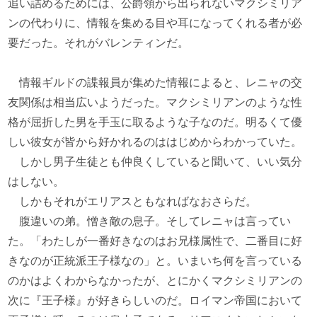
追い詰めるためには、公爵領から出られないマクシミリア
ンの代わりに、情報を集める目や耳になってくれる者が必
要だった。それがバレンティンだ。
情報ギルドの諜報員が集めた情報によると、レニャの交
友関係は相当広いようだった。マクシミリアンのような性
格が屈折した男を手玉に取るような子なのだ。明るくて優
しい彼女が皆から好かれるのははじめからわかっていた。
しかし男子生徒とも仲良くしていると聞いて、いい気分
はしない。
しかもそれがエリアスともなればなおさらだ。
腹違いの弟。憎き敵の息子。そしてレニャは言ってい
た。「わたしが一番好きなのはお兄様属性で、二番目に好
きなのが正統派王子様なの」と。いまいち何を言っている
のかはよくわからなかったが、とにかくマクシミリアンの
次に『王子様』が好きらしいのだ。ロイマン帝国において