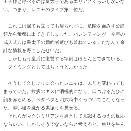
王子様と呼べるのは皇太子であるエリアスくらいしかいな
い。つまり、レニャのタイプ第二位だ。
これには居ても立っても居られずに、危険を顧みず公爵
領から帝都に出てきてしまった。バレンティンが「今年の
成人式典は皇太子の婚約者選びも兼ねている」だなんて余
計な情報を寄こしたせいだ。
しかしもう皇后に復讐する準備はほとんどできている。
タイミングとしてはちょうどよかった。
そうして久しぶりに会ったレニャは、以前と変わってし
まっていた。挨拶のキスに消極的になり、口づけるたびに
顔を赤らめる。ベタベタと四六時中くっついてこなくなっ
た。添い寝を嫌がる素振りを見せる。
それらがマクシミリアンを男として意識するゆえの反応
ならいい。しかしそうでないならと考えると、焦りを生ん