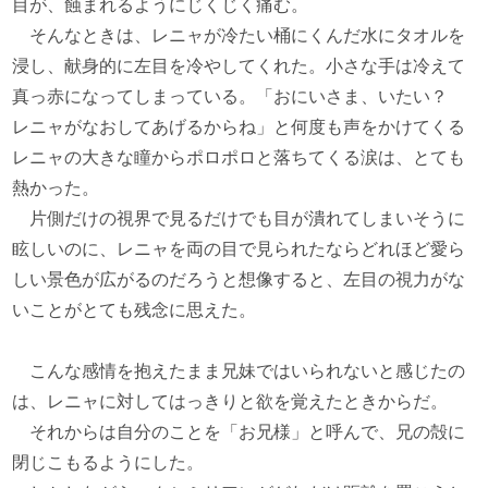
目が、蝕まれるようにじくじく痛む。
そんなときは、レニャが冷たい桶にくんだ水にタオルを
浸し、献身的に左目を冷やしてくれた。小さな手は冷えて
真っ赤になってしまっている。「おにいさま、いたい？
レニャがなおしてあげるからね」と何度も声をかけてくる
レニャの大きな瞳からポロポロと落ちてくる涙は、とても
熱かった。
片側だけの視界で見るだけでも目が潰れてしまいそうに
眩しいのに、レニャを両の目で見られたならどれほど愛ら
しい景色が広がるのだろうと想像すると、左目の視力がな
いことがとても残念に思えた。
こんな感情を抱えたまま兄妹ではいられないと感じたの
は、レニャに対してはっきりと欲を覚えたときからだ。
それからは自分のことを「お兄様」と呼んで、兄の殻に
閉じこもるようにした。