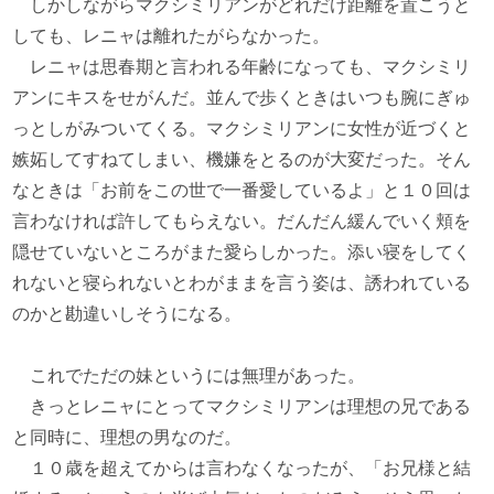
しかしながらマクシミリアンがどれだけ距離を置こうと
しても、レニャは離れたがらなかった。
レニャは思春期と言われる年齢になっても、マクシミリ
アンにキスをせがんだ。並んで歩くときはいつも腕にぎゅ
っとしがみついてくる。マクシミリアンに女性が近づくと
嫉妬してすねてしまい、機嫌をとるのが大変だった。そん
なときは「お前をこの世で一番愛しているよ」と１０回は
言わなければ許してもらえない。だんだん緩んでいく頬を
隠せていないところがまた愛らしかった。添い寝をしてく
れないと寝られないとわがままを言う姿は、誘われている
のかと勘違いしそうになる。
これでただの妹というには無理があった。
きっとレニャにとってマクシミリアンは理想の兄である
と同時に、理想の男なのだ。
１０歳を超えてからは言わなくなったが、「お兄様と結