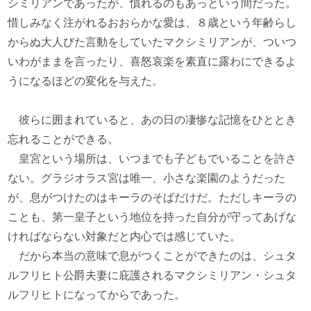
シミリアンであったが、慣れるのもあっという間だった。
惜しみなく注がれるおおらかな愛は、８歳という年齢らし
からぬ大人びた言動をしていたマクシミリアンが、ついつ
いわがままを言ったり、喜怒哀楽を素直に露わにできるよ
うになるほどの変化を与えた。
彼らに囲まれていると、あの日の凄惨な記憶をひととき
忘れることができる。
皇宮という場所は、いつまでも子どもでいることを許さ
ない。グラジオラス宮は唯一、小さな楽園のようだった
が、息がつけたのはキーラのそばだけだ。ただしキーラの
ことも、第一皇子という地位を持った自分が守ってあげな
ければならない対象だと内心では感じていた。
だから本当の意味で息がつくことができたのは、シュタ
ルフリヒト公爵夫妻に庇護されるマクシミリアン・シュタ
ルフリヒトになってからであった。