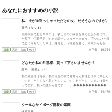
あなたにおすすめの小説
私、夫が血迷っちゃっただけの女、だそうなのですが。
夏笆（なつは）
男爵令嬢であるマリアは、騎士団の小隊長を務める父が邸に招い
た部下で伯爵子息でもある騎士レスターと出会う。 互いにひと目
で恋に落ちたふたりは、身分という格差を越え、周りからも祝福
されて婚姻を結ぶ。 結婚後も変わらず優しいレスターと幸せな毎
文字数：16,754
恋愛
完結
短編
R18
日を過ごすマリアだが、閨で感じ過ぎてしまい、レスターに呆れ
られているようなのが悩みの種。 そしてもうひとつ、街で執拗に
睨みつけて来る謎の女性に頭を悩ませていると、その女性がマリ
どなたか私の旦那様、貰って下さいませんか？
アに急接近。 レスターと自分は、マリアとレスターが婚姻する前
秘密 (秘翠ミツキ)
よりの恋人同士だと宣言する。 レスターと離縁などしたくないマ
リアは、自分が感じることがなくなればレスターに嫌われること
私の旦那様は毎夜、私の部屋の前で見知らぬ女性と情事に勤しん
もないと決意。 薬師でもある魔女の元へ行き、不感となる薬を調
でいる、だらしなく恥ずかしい人です。わざとしているのは分か
剤して欲しいと依頼する。 小説家になろうにも掲載。
ってます。私への嫌がらせです……。 ◆◆◆◆◆◆◆◆◆◆◆◆
◆◆◆◆◆◆◆◆◆◆◆ 政略結婚で、離縁出来ないけど離縁した
文字数：34,470
恋愛
完結
短編
R15
い。 無類の女好きの従兄の侯爵令息フェルナンドと伯爵令嬢のロ
ゼッタは、結婚をした。毎晩の様に違う女性を屋敷に連れ込む
彼。政略結婚故、愛妾を作るなとは思わないが、せめて本邸に連
クールなサイボーグ部長の素顔
れ込むのはやめて欲しい……気分が悪い。 彼は所謂美青年で、若
織原深雪