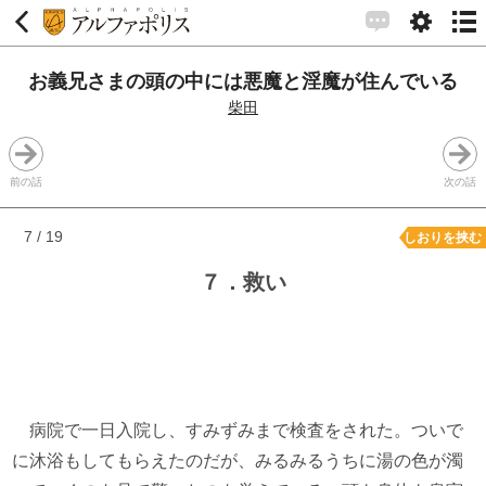
お義兄さまの頭の中には悪魔と淫魔が住んでいる
柴田
前の話
次の話
7 / 19
しおりを挟む
７．救い
病院で一日入院し、すみずみまで検査をされた。ついで
に沐浴もしてもらえたのだが、みるみるうちに湯の色が濁