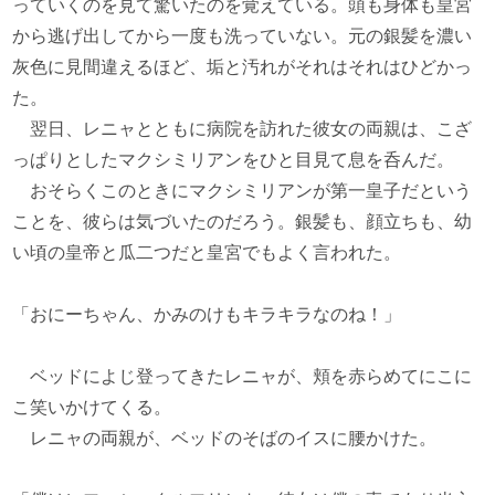
っていくのを見て驚いたのを覚えている。頭も身体も皇宮
から逃げ出してから一度も洗っていない。元の銀髪を濃い
灰色に見間違えるほど、垢と汚れがそれはそれはひどかっ
た。
翌日、レニャとともに病院を訪れた彼女の両親は、こざ
っぱりとしたマクシミリアンをひと目見て息を呑んだ。
おそらくこのときにマクシミリアンが第一皇子だという
ことを、彼らは気づいたのだろう。銀髪も、顔立ちも、幼
い頃の皇帝と瓜二つだと皇宮でもよく言われた。
「おにーちゃん、かみのけもキラキラなのね！」
ベッドによじ登ってきたレニャが、頬を赤らめてにこに
こ笑いかけてくる。
レニャの両親が、ベッドのそばのイスに腰かけた。