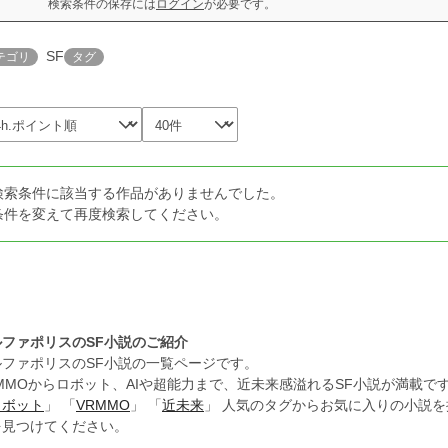
検索条件の保存には
ログイン
が必要です。
SF
テゴリ
タグ
検索条件に該当する作品がありませんでした。
条件を変えて再度検索してください。
ルファポリスのSF小説のご紹介
ルファポリスのSF小説の一覧ページです。
MMOからロボット、AIや超能力まで、近未来感溢れるSF小説が満載で
ロボット
」 「
VRMMO
」 「
近未来
」 人気のタグからお気に入りの小説
を見つけてください。