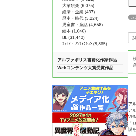
大衆娯楽 (6,075)
経済・企業 (437)
カ
歴史・時代 (3,224)
児童書・童話 (4,658)
絵本 (1,046)
BL (31,440)
ｴｯｾｲ・ﾉﾝﾌｨｸｼｮﾝ (8,865)
アルファポリス書籍化作家作品
Webコンテンツ大賞受賞作品
ア
ア
VR
「
説