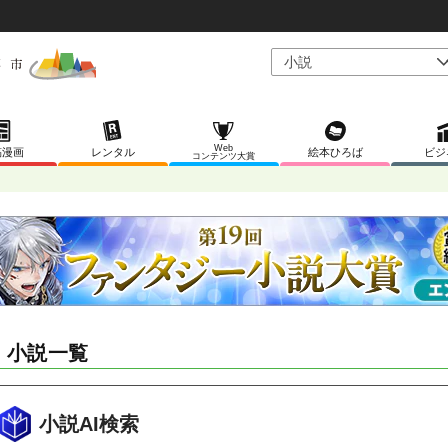
Web
稿漫画
レンタル
絵本ひろば
ビジ
コンテンツ大賞
F 小説一覧
小説AI検索