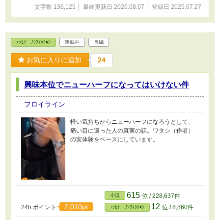
文字数 136,125
最終更新日 2026.08.07
登録日 2025.07.27
ｴｯｾｲ・ﾉﾝﾌｨｸｼｮﾝ
連載中
長編
お気に入りに追加
24
興味本位でニューハーフになってはいけない件
フロイライン
軽い気持ちからニューハーフになろうとして、
痛い目に遭った人の真実の話。ワタシ（作者）
の実体験をベースにしています。
615
小説
位 / 228,637件
12
2,010pt
24h.ポイント
位 / 8,860件
ｴｯｾｲ・ﾉﾝﾌｨｸｼｮﾝ