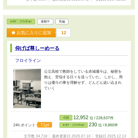
ｴｯｾｲ・ﾉﾝﾌｨｸｼｮﾝ
連載中
長編
お気に入りに追加
12
仰げば尊しーめーる
フロイライン
公立高校で教師をしている赤城優斗は、秘密を
抱え、苦悩する日々を送っていた。 しかし、周
りは優斗の事を理解せず、どんどん追い込まれ
ていく
12,952
小説
位 / 228,637件
230
71pt
24h.ポイント
位 / 8,860件
ｴｯｾｲ・ﾉﾝﾌｨｸｼｮﾝ
文字数 34,718
最終更新日 2026.07.10
登録日 2025.12.13