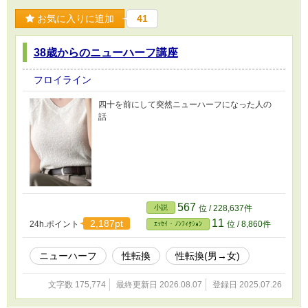
お気に入りに追加
41
38歳からのニューハーフ講座
フロイライン
四十を前にして突然ニューハーフになった人の
話
567
小説
位 / 228,637件
11
2,187pt
24h.ポイント
位 / 8,860件
ｴｯｾｲ・ﾉﾝﾌｨｸｼｮﾝ
ニューハーフ
性転換
性転換(男→女)
文字数 175,774
最終更新日 2026.08.07
登録日 2025.07.26