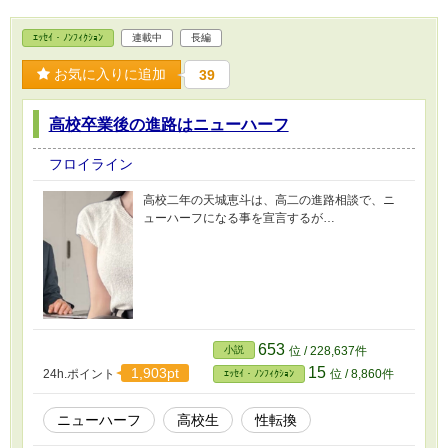
ｴｯｾｲ・ﾉﾝﾌｨｸｼｮﾝ
連載中
長編
お気に入りに追加
39
高校卒業後の進路はニューハーフ
フロイライン
高校二年の天城恵斗は、高二の進路相談で、ニ
ューハーフになる事を宣言するが…
653
小説
位 / 228,637件
15
1,903pt
24h.ポイント
位 / 8,860件
ｴｯｾｲ・ﾉﾝﾌｨｸｼｮﾝ
ニューハーフ
高校生
性転換