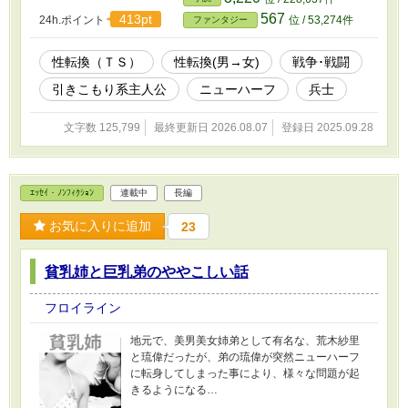
567
413pt
24h.ポイント
位 / 53,274件
ファンタジー
性転換（ＴＳ）
性転換(男→女)
戦争･戦闘
引きこもり系主人公
ニューハーフ
兵士
文字数 125,799
最終更新日 2026.08.07
登録日 2025.09.28
ｴｯｾｲ・ﾉﾝﾌｨｸｼｮﾝ
連載中
長編
お気に入りに追加
23
貧乳姉と巨乳弟のややこしい話
フロイライン
地元で、美男美女姉弟として有名な、荒木紗里
と琉偉だったが、弟の琉偉が突然ニューハーフ
に転身してしまった事により、様々な問題が起
きるようになる…