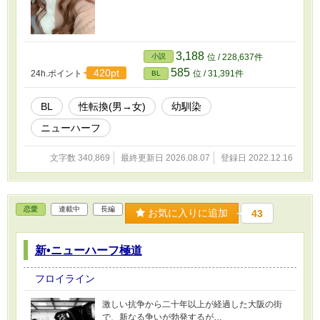
3,188
小説
位 / 228,637件
585
420pt
24h.ポイント
位 / 31,391件
BL
BL
性転換(男→女)
幼馴染
ニューハーフ
文字数 340,869
最終更新日 2026.08.07
登録日 2022.12.16
恋愛
連載中
長編
お気に入りに追加
43
新•ニューハーフ極道
フロイライン
激しい抗争から二十年以上が経過した大阪の街
で、新なる争いが勃発するが…