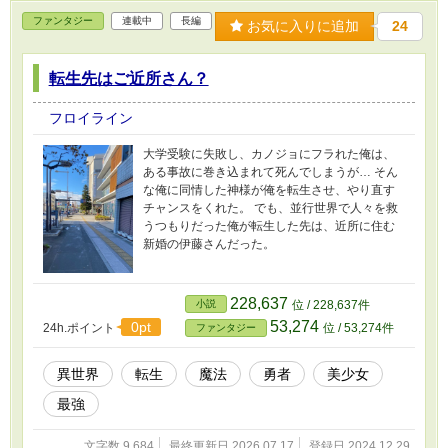
ファンタジー
連載中
長編
お気に入りに追加
24
転生先はご近所さん？
フロイライン
大学受験に失敗し、カノジョにフラれた俺は、
ある事故に巻き込まれて死んでしまうが… そん
な俺に同情した神様が俺を転生させ、やり直す
チャンスをくれた。 でも、並行世界で人々を救
うつもりだった俺が転生した先は、近所に住む
新婚の伊藤さんだった。
228,637
小説
位 / 228,637件
53,274
0pt
24h.ポイント
位 / 53,274件
ファンタジー
異世界
転生
魔法
勇者
美少女
最強
文字数 9,684
最終更新日 2026.07.17
登録日 2024.12.29