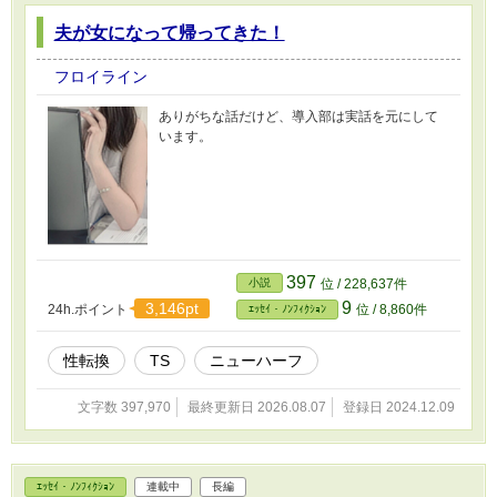
夫が女になって帰ってきた！
フロイライン
ありがちな話だけど、導入部は実話を元にして
います。
397
小説
位 / 228,637件
9
3,146pt
24h.ポイント
位 / 8,860件
ｴｯｾｲ・ﾉﾝﾌｨｸｼｮﾝ
性転換
TS
ニューハーフ
文字数 397,970
最終更新日 2026.08.07
登録日 2024.12.09
ｴｯｾｲ・ﾉﾝﾌｨｸｼｮﾝ
連載中
長編