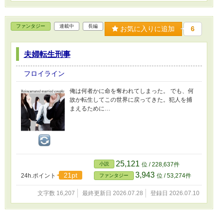
ファンタジー
連載中
長編
お気に入りに追加
6
夫婦転生刑事
フロイライン
俺は何者かに命を奪われてしまった。 でも、何
故か転生してこの世界に戻ってきた。犯人を捕
まえるために…
25,121
小説
位 / 228,637件
3,943
21pt
24h.ポイント
位 / 53,274件
ファンタジー
文字数 16,207
最終更新日 2026.07.28
登録日 2026.07.10