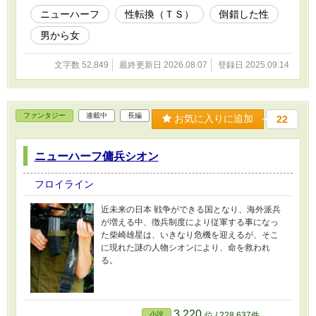
ニューハーフ
性転換（ＴＳ）
倒錯した性
男から女
文字数 52,849
最終更新日 2026.08.07
登録日 2025.09.14
ファンタジー
連載中
長編
お気に入りに追加
22
ニューハーフ傭兵シオン
フロイライン
近未来の日本 戦争ができる国となり、海外派兵
が増える中、徴兵制度により従軍する事になっ
た柴崎雄星は、いきなり危機を迎えるが、そこ
に現れた謎の人物シオンにより、命を救われ
る。
3,220
小説
位 / 228,637件