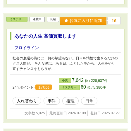
ミステリー
連載中
長編
お気に入りに追加
16
あなたの人生 高価買取します
フロイライン
社会の底辺の俺には、何の希望もない。日々を惰性で生きるだけの
クズ人間だ。 そんな俺は、ある日、ふとした事から、人生をやり
直すチャンスをもらうが…
7,642
小説
位 / 228,637件
60
170pt
24h.ポイント
位 / 5,380件
ミステリー
入れ替わり
事件
推理
日常
文字数 5,025
最終更新日 2026.07.09
登録日 2025.07.27