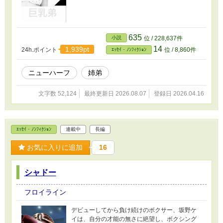
635
小説
位 / 228,637件
14
1,939pt
24h.ポイント
位 / 8,860件
ｴｯｾｲ・ﾉﾝﾌｨｸｼｮﾝ
ニューハーフ
姉弟
文字数 52,124
最終更新日 2026.08.07
登録日 2026.04.16
ｴｯｾｲ・ﾉﾝﾌｨｸｼｮﾝ
連載中
長編
お気に入りに追加
16
シャドー
フロイライン
デビューしてから負け続けのボクサー、坂野ケ
イは、自分の才能の無さに絶望し、ボクシング