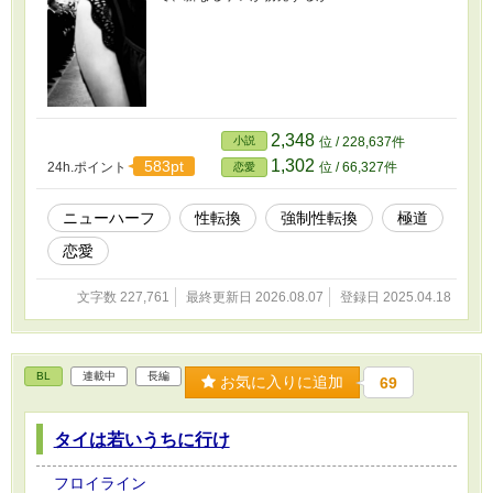
2,348
小説
位 / 228,637件
1,302
583pt
24h.ポイント
位 / 66,327件
恋愛
ニューハーフ
性転換
強制性転換
極道
恋愛
文字数 227,761
最終更新日 2026.08.07
登録日 2025.04.18
BL
連載中
長編
お気に入りに追加
69
タイは若いうちに行け
フロイライン