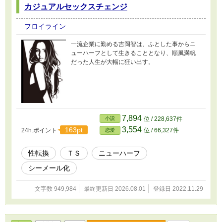
カジュアルセックスチェンジ
フロイライン
一流企業に勤める吉岡智は、ふとした事からニ
ューハーフとして生きることとなり、順風満帆
だった人生が大幅に狂い出す。
7,894
小説
位 / 228,637件
3,554
163pt
24h.ポイント
位 / 66,327件
恋愛
性転換
ＴＳ
ニューハーフ
シーメール化
文字数 949,984
最終更新日 2026.08.01
登録日 2022.11.29