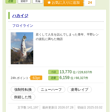
恋愛
連載中
長編
お気に入りに追加
24
ハカイジ
フロイライン
若くして人生を詰んでしまった青年、平野レン
の波乱に満ちた物語
13,770
小説
位 / 228,637件
6,159
63pt
24h.ポイント
位 / 66,327件
恋愛
強制性転換
ニューハーフ
凌辱レイプ
倒錯した性
文字数 141,197
最終更新日 2026.07.28
登録日 2025.03.02