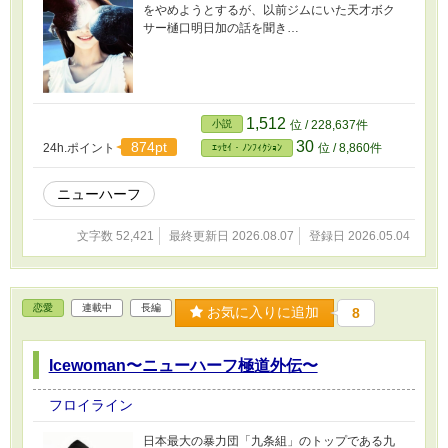
をやめようとするが、以前ジムにいた天才ボク
サー樋口明日加の話を聞き…
1,512
小説
位 / 228,637件
30
874pt
24h.ポイント
位 / 8,860件
ｴｯｾｲ・ﾉﾝﾌｨｸｼｮﾝ
ニューハーフ
文字数 52,421
最終更新日 2026.08.07
登録日 2026.05.04
恋愛
連載中
長編
お気に入りに追加
8
Icewoman〜ニューハーフ極道外伝〜
フロイライン
日本最大の暴力団「九条組」のトップである九