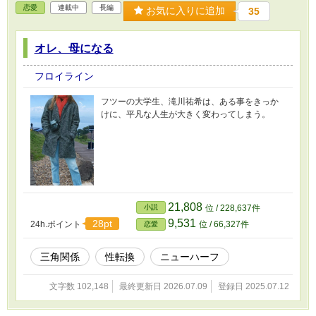
恋愛
連載中
長編
お気に入りに追加
35
オレ、母になる
フロイライン
フツーの大学生、滝川祐希は、ある事をきっか
けに、平凡な人生が大きく変わってしまう。
21,808
小説
位 / 228,637件
9,531
28pt
24h.ポイント
位 / 66,327件
恋愛
三角関係
性転換
ニューハーフ
文字数 102,148
最終更新日 2026.07.09
登録日 2025.07.12