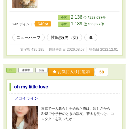
2,136
小説
位 / 228,637件
1,189
640pt
24h.ポイント
位 / 66,327件
恋愛
ニューハーフ
性転換(男→女)
BL
文字数 435,185
最終更新日 2026.08.07
登録日 2022.12.01
BL
連載中
長編
お気に入りに追加
58
oh my little love
フロイライン
東京で一人暮らしを始めた俺は、寂しさから
SNSで小学校のときの親友、蒼太を見つけ、コ
ンタクトを取ったが‥