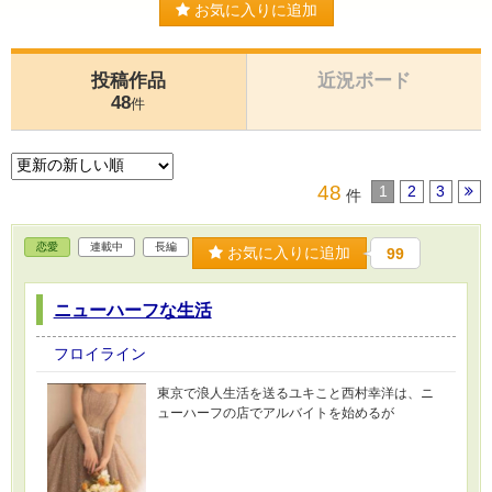
お気に入りに追加
投稿作品
近況ボード
48
件
48
1
2
3
件
恋愛
連載中
長編
お気に入りに追加
99
ニューハーフな生活
フロイライン
東京で浪人生活を送るユキこと西村幸洋は、ニ
ューハーフの店でアルバイトを始めるが