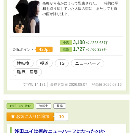
条彰が何者かによって殺害された。 一時的に平
和を取り戻していた大阪の街に、またしても血
の雨が降り注ぐ。
3,188
小説
位 / 228,637件
1,727
420pt
24h.ポイント
位 / 66,327件
恋愛
性転換
極道
TS
ニューハーフ
恥辱、屈辱
文字数 14,171
最終更新日 2026.08.07
登録日 2026.07.16
ｴｯｾｲ・ﾉﾝﾌｨｸｼｮﾝ
連載中
長編
お気に入りに追加
10
浅田ユイは何故ニューハーフになったのか