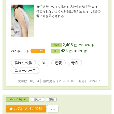
修学旅行でタイを訪れた高校生の酒井翔太は、
信じられないような災難に巻き込まれ、絶望の
淵に叩き落とされる…
2,405
小説
位 / 228,637件
435
569pt
24h.ポイント
位 / 31,391件
BL
強制性転換
BL
恋愛
青春
ニューハーフ
文字数 310,664
最終更新日 2026.08.07
登録日 2024.07.05
ｴｯｾｲ・ﾉﾝﾌｨｸｼｮﾝ
連載中
長編
お気に入りに追加
76