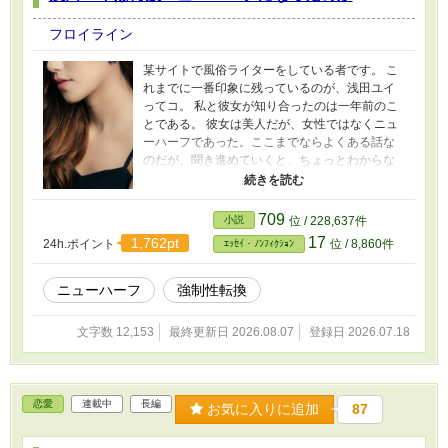
フロイライン
某サイトで風俗ライターをしている者です。 こ
れまでに一番印象に残っているのが、浅田ユイ
ってコ。 私と彼女が知り合ったのは一年前のこ
とである。 彼女は美人だが、女性ではなくニュ
ーハーフであった。ここまでならよくある話な
のだが、聞き進めていくと、ちょっとわからな
いことが出てくる。 彼女は、自身の性別に違和
感をもっておらず、性自認は男のままだとい
う。 では、何故にニューハーフになったのか、
709
小説
位 / 228,637件
興味が湧いた私は彼女に質問を重ねていくが…
17
1,762pt
24h.ポイント
位 / 8,860件
ｴｯｾｲ・ﾉﾝﾌｨｸｼｮﾝ
ニューハーフ
強制性転換
文字数 12,153
最終更新日 2026.08.07
登録日 2026.07.18
恋愛
連載中
長編
お気に入りに追加
87