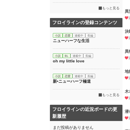
もっと見る
異
フロイラインの登録コンテンツ
決
小説
恋愛
連載中
長編
ニューハーフな生活
異
小説
BL
連載中
長編
oh my little love
地
小説
恋愛
連載中
長編
新•ニューハーフ極道
木
もっと見る
フロイラインの近況ボードの更
潜
新履歴
まだ投稿がありません