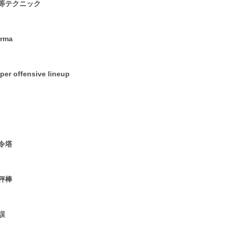
等テクニック
2
rma
2
per offensive lineup
2
2
令塔
2
秤棒
2
誤
2