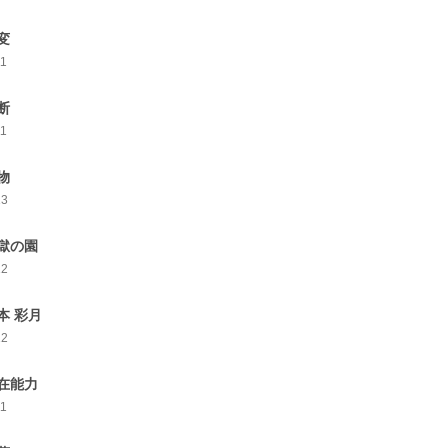
変
11
断
11
物
13
獄の園
12
本 彩月
12
在能力
11