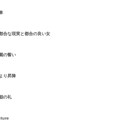
車
2
都合な現実と都合の良い女
2
園の誓い
2
より昇降
2
顧の礼
2
cture
2