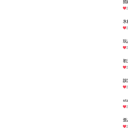
団
氷
玩
初
誤
st
歪