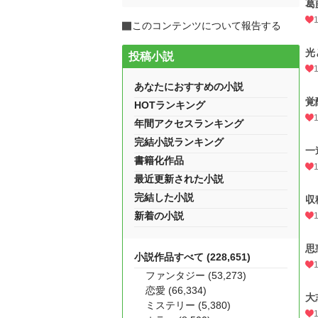
葛
このコンテンツについて報告する
光
投稿小説
あなたにおすすめの小説
覚
HOTランキング
年間アクセスランキング
完結小説ランキング
一
書籍化作品
最近更新された小説
完結した小説
収
新着の小説
思
小説作品すべて (228,651)
ファンタジー (53,273)
恋愛 (66,334)
大
ミステリー (5,380)