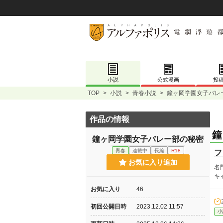
小説
公式漫画
投
TOP
>
小説
>
青春小説
>
鐘ヶ岡学園女子バレ
作品の情報
鐘
鐘ヶ岡学園女子バレー部の秘密
青春
連載中
長編
R18
フ
お気に入り追加
名
キ
お気に入り
46
初回公開日時
2023.12.02 11:57
小