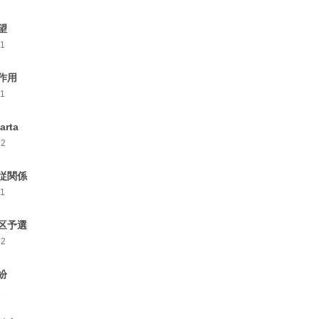
望
11
作用
11
arta
12
従関係
11
区予選
12
紛
2