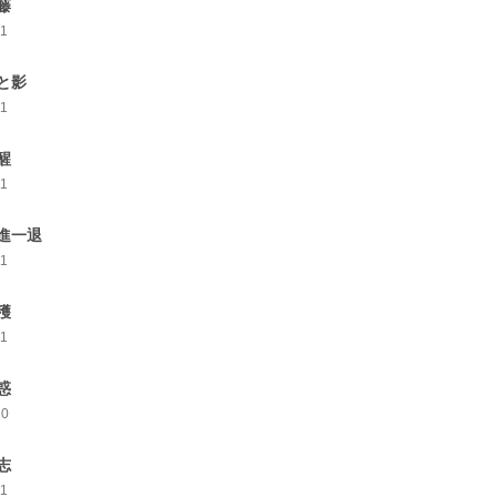
藤
11
と影
11
醒
11
進一退
11
穫
11
惑
10
志
11