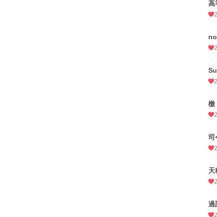
高
no
Su
檄
司
天
過