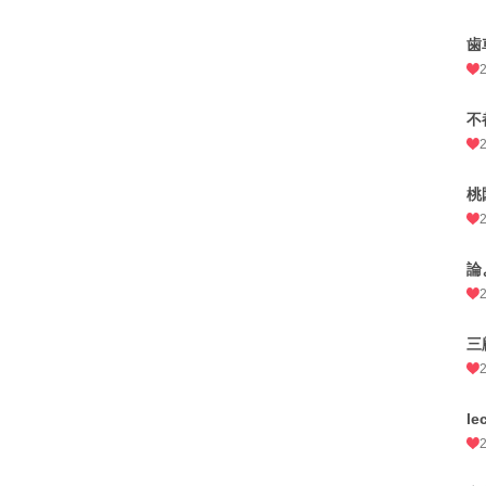
歯
不
桃
論
三
le