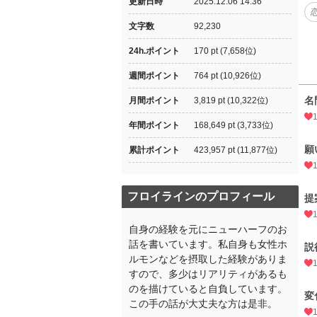
更新日時
2025.12.06 14:36
文字数
92,230
24h.ポイント
170 pt (7,658位)
週間ポイント
764 pt (10,926位)
名
月間ポイント
3,819 pt (10,322位)
年間ポイント
168,649 pt (3,733位)
願
累計ポイント
423,957 pt (11,877位)
フロイラインのプロフィール
提
自身の経験を元にニューハーフのお
話を書いています。私自身も女性ホ
説
ルモンなどを摂取した経験がありま
すので、多少はリアリティがあるも
のを描けていると自負しています。
変
この手の話が大丈夫な方は是非。