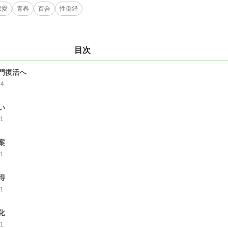
恋愛
青春
百合
性倒錯
目次
門復活へ
14
い
11
案
11
得
11
化
11