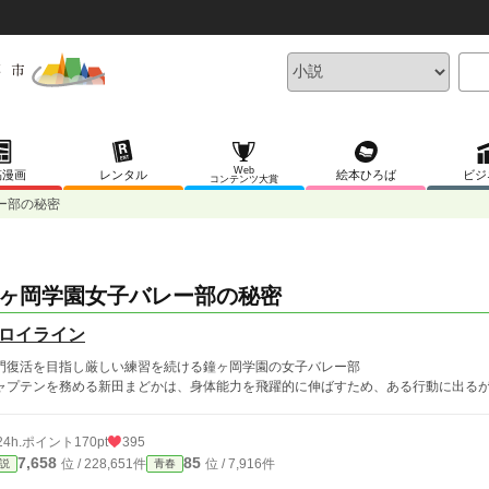
Web
稿漫画
レンタル
絵本ひろば
ビジ
コンテンツ大賞
ー部の秘密
ヶ岡学園女子バレー部の秘密
ロイライン
門復活を目指し厳しい練習を続ける鐘ヶ岡学園の女子バレー部
ャプテンを務める新田まどかは、身体能力を飛躍的に伸ばすため、ある行動に出る
24h.ポイント
170pt
395
7,658
85
位 / 228,651件
位 / 7,916件
説
青春