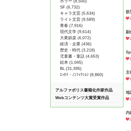
ホラー (8,500)
SF (6,732)
欲
キャラ文芸 (5,634)
ライト文芸 (9,589)
青春 (7,916)
現代文学 (9,614)
副
大衆娯楽 (6,072)
経済・企業 (436)
歴史・時代 (3,218)
Sp
児童書・童話 (4,653)
絵本 (1,045)
BL (31,395)
主
ｴｯｾｲ・ﾉﾝﾌｨｸｼｮﾝ (8,860)
アルファポリス書籍化作家作品
地
Webコンテンツ大賞受賞作品
内