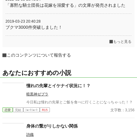
「寡黙な騎士団長は花嫁を溺愛する」の文庫が発売されました
2019-03-23 20:40:28
ブクマ3000件突破しました！
もっと見る
このコンテンツについて報告する
あなたにおすすめの小説
憧れの先輩とイケナイ状況に！？
暗黒神ゼブラ
今日私は憧れの先輩とご飯を食べに行くことになっちゃった！？
文字数：3,156
恋愛
完結
ｼｮｰﾄｼｮｰﾄ
R15
身体の繋がりしかない関係
詩織