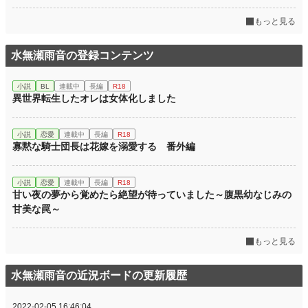
もっと見る
水無瀬雨音の登録コンテンツ
小説
BL
連載中
長編
R18
異世界転生したオレは女体化しました
小説
恋愛
連載中
長編
R18
寡黙な騎士団長は花嫁を溺愛する 番外編
小説
恋愛
連載中
長編
R18
甘い夜の夢から覚めたら絶望が待っていました～腹黒幼なじみの
甘美な罠～
もっと見る
水無瀬雨音の近況ボードの更新履歴
2022-02-05 16:46:04