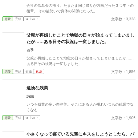
会社の飲み会の帰り、たまたま同じ帰りが方向だった３つ年下の
後輩。 その後勢いで身体の関係になった。
文字数：3,328
恋愛
完結
ｼｮｰﾄｼｮｰﾄ
父親が再婚したことで地獄の日々が始まってしまいまし
たが……ある日その状況は一変しました。
四季
父親が再婚したことで地獄の日々が始まってしまいましたが……
ある日その状況は一変しました。
文字数：1,856
恋愛
完結
短編
R15
危険な残業
詩織
いつも残業の多い奈津美。そこにある人が現れいつもの残業でな
くなる
文字数：1,905
恋愛
完結
ｼｮｰﾄｼｮｰﾄ
小さくなって寝ている先輩にキスをしようとしたら、バ