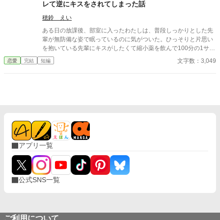
レて逆にキスをされてしまった話
穂鈴 えい
ある日の放課後、部室に入ったわたしは、普段しっかりとした先
輩が無防備な姿で眠っているのに気がついた。ひっそりと片思い
を抱いている先輩にキスがしたくて縮小薬を飲んで100分の1サイ
ズで近づくのだが、途中で気づかれてしまったわたしは、逆に先
文字数：3,049
恋愛
完結
短編
輩に弄ばれてしまい……。
アプリ一覧
公式SNS一覧
ご利用について