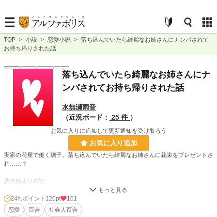
TOP
>
小説
>
恋愛小説
>
落ち込んでいたら綺麗なお姉さんにナンパされて
お持ち帰りされた話
恋愛
完結
短編
R15
落ち込んでいたら綺麗なお姉さんにナ
ンパされてお持ち帰りされた話
水無瀬雨音
（近況ボード：
25 件
）
お気に入りに追加して更新通知を受け取ろう
お気に入り追加
実家の花屋で働く璃子。落ち込んでいたら綺麗なお姉さんに花束をプレゼントさ
れ……？
恋の始まりの話。
24h.ポイント
120pt
101
小説
9,829 位 / 229,042 件
恋愛
百合
社会人百合