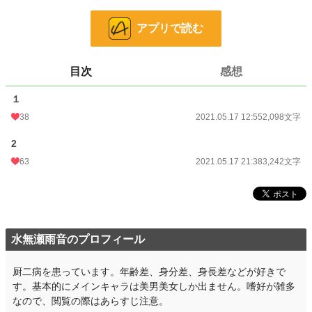
恋愛
4,401 位 / 66,405 件
お気に入り
61
アプリで読む
24h.ポイント
120 pt
目次
感想
文字数
5,340
１
更新日時
2021.05.17 21:38
38
2021.05.17 12:55
2,098文字
初回公開日時
2021.05.17 12:55
2
初回完結日時
2021.05.17 12:55
63
2021.05.17 21:38
3,242文字
週間ポイント
366 pt (17,505 位)
月間ポイント
1,873 pt (16,666 位)
年間ポイント
35,536 pt (13,458 位)
水無瀬雨音のプロフィール
累計ポイント
91,012 pt (32,035 位)
厨二病を患っています。年齢差、身分差、身長差などが好きで
す。基本的にメインキャラは美男美女しか出ません。嗜好が雑多
なので、閲覧の際はあらすじ注意。