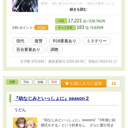
癒着。 闇に飲まれるみつれ。 彼女は裏切った上
官とテロ組織に復讐を誓う。 ※表紙・挿絵はAI
生成です。
17,221
小説
位 / 228,781件
183
42pt
24h.ポイント
位 / 5,635件
キャラ文芸
現代
復讐
R18要素あり
ミステリー
百合要素あり
調教
文字数 370,849
最終更新日 2025.04.09
登録日 2024.01.17
恋愛
完結
短編
R18
お気に入りに追加
12
『幼なじみといっしょに』season２
うどん
『幼なじみといっしょに』season2 『3年後に結
婚式をする』という約束をし、 さらに愛が深ま