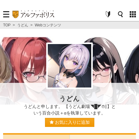
TOP
>
うどん
>
Webコンテンツ
うどん
うどんと申します。 【うどん劇場◥█̆̈◤࿉∥】と
いう百合小説＋‪αを執筆しています。
お気に入りに追加