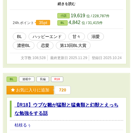
つ上げない会社員。 三人のネコが、犬系大学生、関西弁のウリセ
ンのボーイ、寡黙な新人AV男優、モデルのようなビジュアルのパ
ーソナルトレーナー、コミュ力お化けの会社員、王子様のようにキ
19,619
小説
位 / 228,787件
ラキラした謎多き男、六人のタチと共にエッチなお勉強をするお
4,842
35pt
24h.ポイント
位 / 31,415件
BL
話。 （R18には※印つけます） ------------------------------------------ 以
前こちらに投稿していた、【ウブな雛が猛獣と猛禽類と幻獣とえっ
ちな勉強をする話】は、読み返してみた時に設定が甘く自分自身が
BL
ハッピーエンド
甘々
溺愛
楽しめなかったこと、納得のいくラストに持っていけそうに無かっ
濃密BL
恋愛
第13回BL大賞
たことなどがあり、非公開とさせて頂きました。 責任を持って完
結まで持っていけず申し訳御座いません。 このお話は、【ウブな
雛が～】の設定を大幅に変更し、登場人物も増やしたリメイク版と
文字数 108,528
最終更新日 2025.11.29
登録日 2025.10.24
なります。
BL
連載中
長編
R18
お気に入りに追加
720
【R18】ウブな雛が猛獣と猛禽類と幻獣とえっち
な勉強をする話
枯枝るぅ