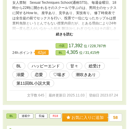
女人禁制 Sexual Techniques School(通称STS)。 毎週金曜日、18
時から22時に開かれるそのスクールで学ぶのは、男同士のセックス
に関するHow to。 座学あり、見学あり、実技有り。 修了時発表で
は全生徒の前でセックスを行い、投票で一位になったカップルは授
業料免除というとんでもない授業内容だが、とある理由により24年
間一度も恋人がいなかった柏木 雛汰(かしわぎ ひなた)はその寂しさ
を埋める為、また、恋人を作れなかったその理由を断ち切る為、偶
然ゲイ専門アプリで見かけたSTSの第6期生募集ページへのリンク
をタップし、新たな扉を開く。 セックスに自信を持てないゲイ、
17,392
小説
位 / 228,787件
AV男優、ただ興味があるetcが集うSTS。 雛汰の相手役は皆、名前
4,305
42pt
24h.ポイント
位 / 31,415件
BL
に猛獣、猛禽類、幻獣の漢字が入っていた。 文字通りウブな雛
と、獅子、熊、龍、鷹、虎によるエッチなラブコメディ。 R18には
※印つけます。 第四章以降はほぼ毎話R18描写が入ります。
BL
ハッピーエンド
甘々
総受け
溺愛
恋愛
♡喘ぎ
潮吹きあり
第11回BL小説大賞
文字数 645
最終更新日 2025.11.03
登録日 2023.07.24
BL
連載中
長編
R18
お気に入りに追加
58