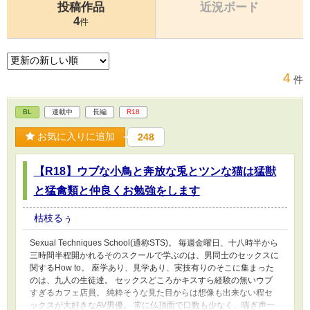
投稿作品
近況ボード
4
件
4
件
BL
連載中
長編
R18
お気に入りに追加
248
【R18】ウブな小鳥と奔放な兎とツンな猫は猛獣
と猛禽類と仲良くお勉強をします
枯枝るぅ
Sexual Techniques School(通称STS)。 毎週金曜日、十八時半から
三時間半程開かれるそのスクールで学ぶのは、男同士のセックスに
関するHow to。 座学あり、見学あり、実技有りのそこに集まった
のは、九人の生徒達。 セックスどころかキスすら経験の無いウブ
すぎるカフェ店員。 純粋そうな見た目からは想像も出来ない程セ
ックスが大好きなAV男優。 常に仏頂面で口数も少なく、喘ぎ声一