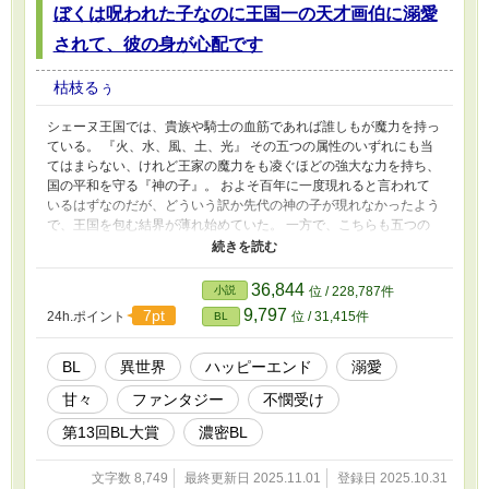
ぼくは呪われた子なのに王国一の天才画伯に溺愛
されて、彼の身が心配です
枯枝るぅ
シェーヌ王国では、貴族や騎士の血筋であれば誰しもが魔力を持っ
ている。 『火、水、風、土、光』 その五つの属性のいずれにも当
てはまらない、けれど王家の魔力をも凌ぐほどの強大な力を持ち、
国の平和を守る『神の子』。 およそ百年に一度現れると言われて
いるはずなのだが、どういう訳か先代の神の子が現れなかったよう
で、王国を包む結界が薄れ始めていた。 一方で、こちらも五つの
属性のいずれにも当てはまらず、貴族であるというのになんの魔力
も持たない、それどころか災いを呼ぶとすら言われている『呪われ
た子』。 マルグリット伯爵家の次男として産まれたサーシャ・マ
36,844
小説
位 / 228,787件
ルグリットは、生まれつき魔力が皆無で、呪われた子の特徴である
9,797
7pt
24h.ポイント
位 / 31,415件
BL
白に近い灰色の瞳をしていた……。 家族や使用人達から虐げら
れ、ついには除籍されて家を追い出されたサーシャ。 そんな彼は
酒場の息子に助けられ、仲良くなり、ある日一緒に出かけた先でと
BL
異世界
ハッピーエンド
溺愛
んでもない出来事に巻き込まれる。 運命の歯車は、その瞬間動き
甘々
ファンタジー
不憫受け
始めた。 （R18には※印つけます） -----------------------------------------
- ずっと書きかけていた異世界モノにようやく手をつけまし
第13回BL大賞
濃密BL
た……！ ご都合主義な設定ですが、あたたかく見守っていただけ
ると嬉しいです。
文字数 8,749
最終更新日 2025.11.01
登録日 2025.10.31