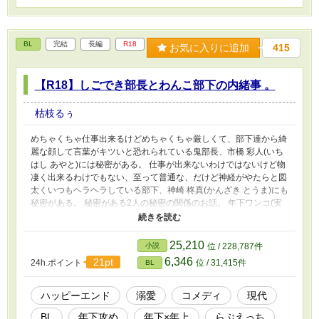
BL
完結
長編
R18
お気に入りに追加
415
【R18】しごでき部長とわんこ部下の内緒事 。
枯枝るぅ
めちゃくちゃ仕事出来るけどめちゃくちゃ厳しくて、部下達から綺
麗な顔して言葉がキツいと恐れられている鬼部長、市橋 彩人(いち
はし あやと)には秘密がある。 仕事が出来ないわけではないけど物
凄く出来るわけでもない、至って普通な、だけど神経がやたらと図
太くいつもヘラヘラしている部下、神崎 柊真(かんざき とうま)にも
秘密がある。 秘密がある2人の秘密の関係のお話。 年下ワンコ(実
はドS)×年上俺様(実はドM)のコミカルなエロです。 でもちょっと
属性弱いかもしれない… R18には※印つけます。
25,210
小説
位 / 228,787件
6,346
21pt
24h.ポイント
位 / 31,415件
BL
ハッピーエンド
溺愛
コメディ
現代
BL
年下攻め
年下×年上
らぶえっち