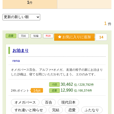
1
件
1
件
恋愛
完結
短編
R18
お気に入りに追加
14
お泊まり
rena
オメガバース百合。 アルファ×オメガ。 友達の裕子の家にお泊まり
した沙織は、寝てる間にいただかれてしまう。 エロのみです。
30,462
小説
位 / 228,792件
12,990
14pt
24h.ポイント
位 / 66,374件
恋愛
オメガバース
百合
現代日本
すれ違いと拗らせ
完結
恋愛
ふたなり