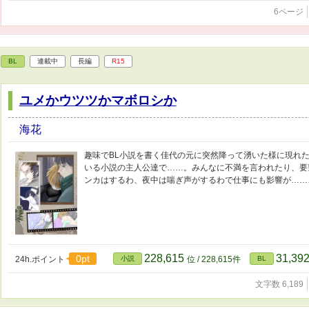
6ページ
BL
連載中
長編
R15
ユメかウツツかマボロシか
海花
趣味でBL小説を書く佳代の元に突然降って湧いた様に現れ
いる小説の主人公達で……。みんなに不満を言われたり、要
ンカはするわ、夜中は喘ぎ声がするわで仕事にも影響が……
228,615
31,39
0pt
24h.ポイント
小説
位 / 228,615件
BL
文字数 6,189