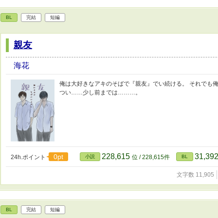
BL
完結
短編
親友
海花
俺は大好きなアキのそばで『親友』でい続ける。 それでも
つい……少し前までは………。
228,615
31,39
0pt
24h.ポイント
小説
位 / 228,615件
BL
文字数 11,905
BL
完結
短編