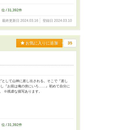
2
位 / 31,392件
最終更新日 2024.03.16
登録日 2024.03.10
お気に入りに追加
35
贄”として山神に差し出される。そこで『差し
かし『お前は俺の傍にいろ……』初めて自分に
。 ※残虐な描写あります。
2
位 / 31,392件