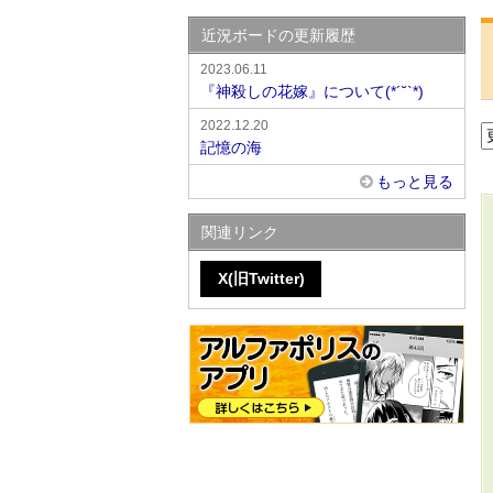
近況ボードの更新履歴
2023.06.11
『神殺しの花嫁』について(*´˘`*)
2022.12.20
記憶の海
もっと見る
関連リンク
X(旧Twitter)