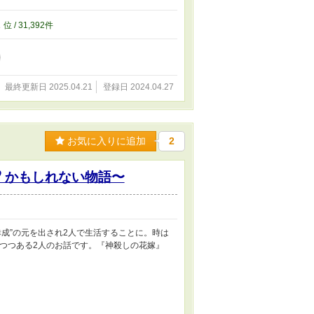
2
位 / 31,392件
最終更新日 2025.04.21
登録日 2024.04.27
お気に入りに追加
2
…⁉︎ かもしれない物語〜
成”の元を出され2人で生活することに。時は
りつつある2人のお話です。『神殺しの花嫁』