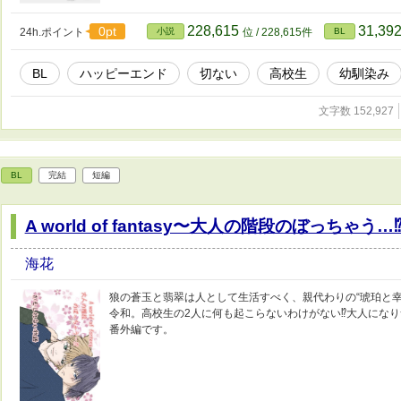
228,615
31,39
0pt
24h.ポイント
小説
位 / 228,615件
BL
BL
ハッピーエンド
切ない
高校生
幼馴染み
文字数 152,927
BL
完結
短編
A world of fantasy〜大人の階段のぼっちゃう
海花
狼の蒼玉と翡翠は人として生活すべく、親代わりの“琥珀と幸
令和。高校生の2人に何も起こらないわけがない⁉︎大人にな
番外編です。