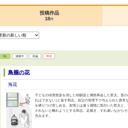
投稿作品
18
件
BL
連載中
長編
R18
鳥籠の花
海花
子どもの頃突然姿を消した幼馴染と偶然再会した哲太。昔の
れはできない｣と返す和志。叔父の管理下で与えられた異常
を縛りつけ苦しめる。友情とは違う感情に気付いた哲太と、
されないと離れようとする和志。足掻き、すれ違いながらそ
含みます。