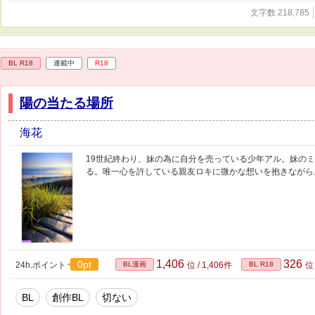
文字数 218,785
BL R18
連載中
R18
陽の当たる場所
海花
19世紀終わり、妹の為に自分を売っている少年アル。妹の
る。唯一心を許している親友ロキに微かな想いを抱きながら
1,406
326
0pt
24h.ポイント
BL漫画
位 / 1,406件
BL R18
位 
BL
創作BL
切ない