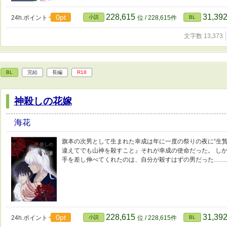
228,615
31,39
0pt
24h.ポイント
小説
位 / 228,615件
BL
文字数 13,373
BL
完結
長編
R18
神殺しの花嫁
海花
旗本の次男として生まれた幸成は年に一度の祭りの夜に“生
違えてでも山神を殺すこと』それが幸成の使命だった。 し
手を差し伸べてくれたのは、自分が殺すはずの男だった……
228,615
31,39
0pt
24h.ポイント
小説
位 / 228,615件
BL