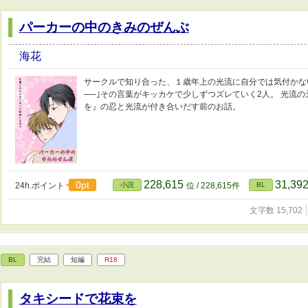
パーカーの中のきみのぜんぶ
海花
サークルで知り合った、１歳年上の光流に自分では気付かない
──｣その言葉がキッカケで少しずつズレていく2人。 光流
を』の忍と光流が付き合いだす前のお話。
228,615
31,39
0pt
24h.ポイント
小説
位 / 228,615件
BL
文字数 15,702
BL
完結
短編
R18
タキシードで花束を