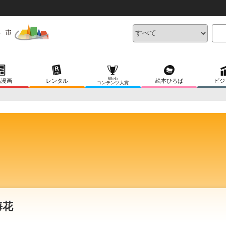
Web
稿漫画
レンタル
絵本ひろば
ビジ
コンテンツ大賞
海花