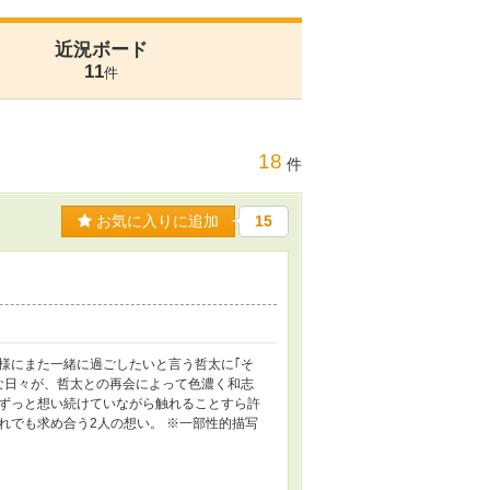
近況ボード
11
件
18
件
お気に入りに追加
15
様にまた一緒に過ごしたいと言う哲太に｢そ
な日々が、哲太との再会によって色濃く和志
ずっと想い続けていながら触れることすら許
れでも求め合う2人の想い。 ※一部性的描写