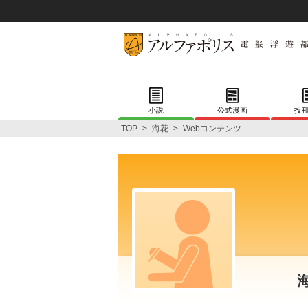
小説
公式漫画
投
TOP
>
海花
>
Webコンテンツ