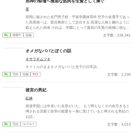
邪神の祭壇へ無垢な筋肉を生贄として捧ぐ
零
世間に秘された名門男子校・平坂学園体育科 空手の名選手であっ
た高尾雄一は、新任教師として赴任する 高潔な人格と鋼のように
鍛えられた肉体 それは、学園にとって最高の生贄の候補に他なら
なかった 至高の筋肉を持つ、精神を削られ意志をなくした青年を
文字数：236,341
BL
連載中
短編
太古の神に捧げるため、“水”、“風”、“土”の信奉者達が暗躍する 意
志をなくし筋肉の操り人形と化した“デク” 消える教師 山奥の男子
校で繰り広げられるダークファンタジー
オメガなパパとぼくの話
キサラギムツキ
タイトルのままオメガなパパと息子の日常話。
文字数：2,236
BL
完結
短編
R15
後宮の男妃
紅林
碧凌帝国には年老いた名君がいた。 もう間もなくその命尽きると
噂される宮殿で皇帝の寵愛を一身に受けていると噂される男妃の
お話。
文字数：4,013
BL
完結
ｼｮｰﾄｼｮｰﾄ