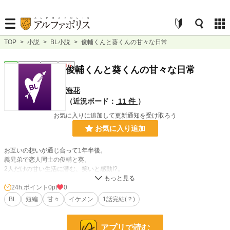
TOP
>
小説
>
BL小説
>
俊輔くんと葵くんの甘々な日常
BL
連載中
短編
R15
俊輔くんと葵くんの甘々な日常
海花
（近況ボード：
11 件
）
お気に入りに追加して更新通知を受け取ろう
お気に入り追加
お互いの想いが通じ合って1年半後。
義兄弟で恋人同士の俊輔と葵。
2人だけの甘い生活に潜む、笑いと感動!?。
愛し合ってるのに周りには言えない。
2人の日常です。
24h.ポイント
0pt
0
のんびり更新していきます。
BL
短編
甘々
イケメン
1話完結(？)
本編『君の手の温もりが…』も合わせて読んで頂けたら…幸いです。
アプリで読む
小説
228,928 位 / 228,928 件