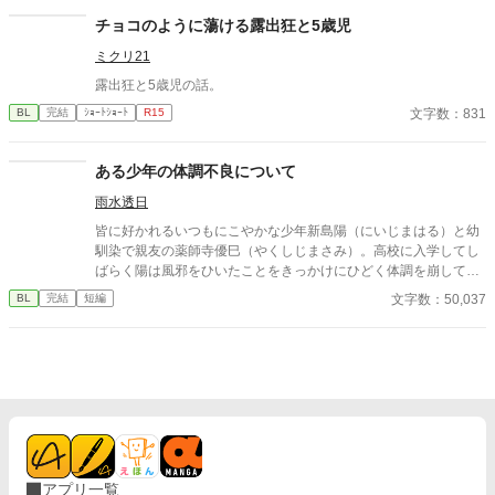
チョコのように蕩ける露出狂と5歳児
ミクリ21
露出狂と5歳児の話。
文字数：831
BL
完結
ｼｮｰﾄｼｮｰﾄ
R15
ある少年の体調不良について
雨水透日
皆に好かれるいつもにこやかな少年新島陽（にいじまはる）と幼
馴染で親友の薬師寺優巳（やくしじまさみ）。高校に入学してし
ばらく陽は風邪をひいたことをきっかけにひどく体調を崩して行
く……。 BLもしくはブロマンス小説。 体調不良描写がありま
文字数：50,037
BL
完結
短編
す。
アプリ一覧