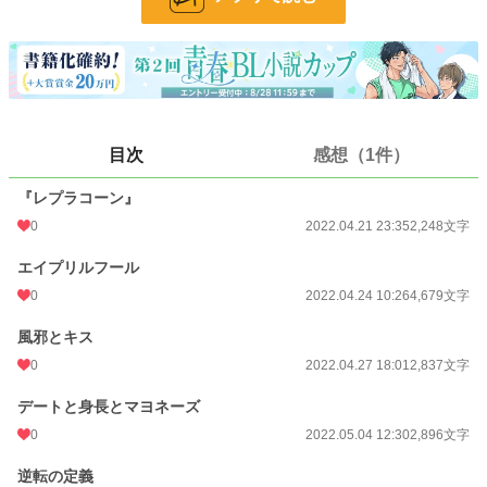
BL
31,451 位 / 31,451 件
お気に入り
5
24h.ポイント
0 pt
文字数
28,457
目次
感想（1件）
更新日時
2022.07.13 19:00
『レプラコーン』
初回公開日時
2022.04.20 20:00
0
2022.04.21 23:35
2,248文字
週間ポイント
7 pt (78,785 位)
エイプリルフール
0
2022.04.24 10:26
4,679文字
月間ポイント
42 pt (83,903 位)
風邪とキス
年間ポイント
357 pt (111,408 位)
0
2022.04.27 18:01
2,837文字
累計ポイント
7,088 pt (111,188 位)
デートと身長とマヨネーズ
0
2022.05.04 12:30
2,896文字
逆転の定義