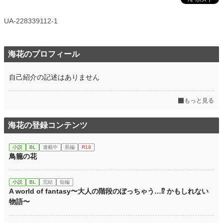
UA-228339112-1
海花のプロフィール
自己紹介の記述はありません
もっと見る
海花の登録コンテンツ
小説
BL
連載中
長編
R18
鳥籠の花
小説
BL
完結
短編
A world of fantasy〜大人の階段のぼっちゃう…⁉︎ かもしれない
物語〜