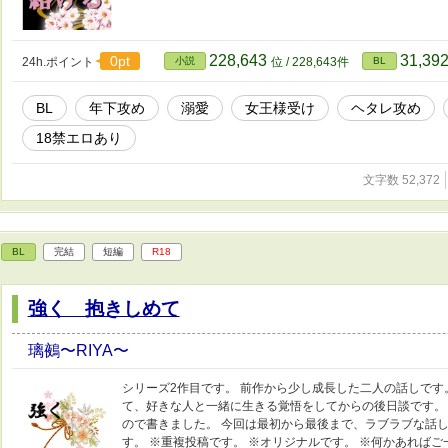
228,643
31,39
0pt
24h.ポイント
小説
位 / 228,643件
BL
BL
年下攻め
溺愛
女王様受け
ヘタレ攻め
18禁エロあり
文字数 52,372
BL
完結
短編
R18
強く 抱きしめて
璃鵺〜RIYA〜
シリーズ2作目です。 前作から少し成長した二人の話しです
て、好きな人と一緒に生きる覚悟をしてからの後日談です。
ので書きました。 今回は最初から最後まで、ラブラブな話し
す。 ※重複投稿です。 ※オリジナルです。 ※何かあればご