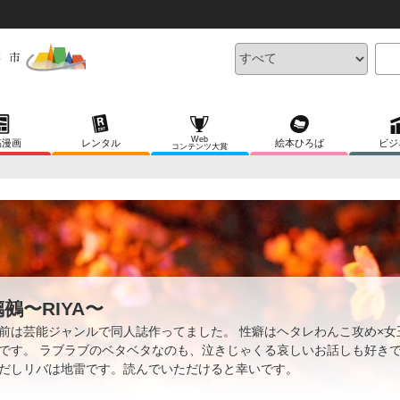
Web
稿漫画
レンタル
絵本ひろば
ビジ
コンテンツ大賞
璃鵺〜RIYA〜
前は芸能ジャンルで同人誌作ってました。 性癖はヘタレわんこ攻め×女
です。 ラブラブのベタベタなのも、泣きじゃくる哀しいお話しも好き
だしリバは地雷です。読んでいただけると幸いです。