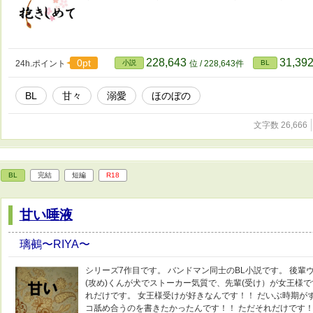
228,643
31,39
0pt
24h.ポイント
小説
位 / 228,643件
BL
BL
甘々
溺愛
ほのぼの
文字数 26,666
BL
完結
短編
R18
甘い唾液
璃鵺〜RIYA〜
シリーズ7作目です。 バンドマン同士のBL小説です。 後輩
(攻め)くんが犬でストーカー気質で、先輩(受け）が女王様で
れだけです。 女王様受けが好きなんです！！ だいぶ時期が
コ舐め合うのを書きたかったんです！！ ただそれだけです！