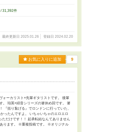
/ 31,392件
最終更新日 2025.01.26
登録日 2024.02.20
お気に入りに追加
9
輩ヴォーカリスト×先輩ギタリストです。 後輩
す。 珀英×緋音シリーズの箸休め回です。 箸
！ 『括り紮げる』でロンドンに行っていた、
かったんですよ。 いちゃいちゃのエロエロ
なっただけです！！ 起承転結なんてありません
あります。 ※重複投稿です。 ※オリジナル