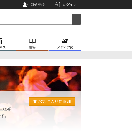
新規登録
ログイン
ネス
書籍
メディア化
お気に入りに追加
王様受
です。