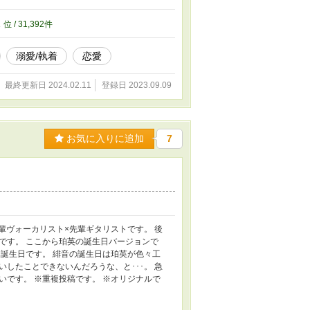
2
位 / 31,392件
溺愛/執着
恋愛
最終更新日 2024.02.11
登録日 2023.09.09
お気に入りに追加
7
後輩ヴォーカリスト×先輩ギタリストです。 後
様です。 ここから珀英の誕生日バージョンで
誕生日です。 緋音の誕生日は珀英が色々工
したことできないんだろうな、と･･･。 急
です。 ※重複投稿です。 ※オリジナルで