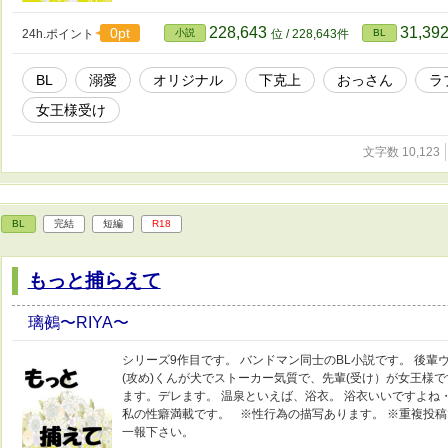
228,643
31,39
0pt
24h.ポイント
小説
位 / 228,643件
BL
BL
溺愛
オリジナル
下克上
おっさん
ラ
女王様受け
文字数 10,123
BL
完結
短編
R18
もっと捕らえて
璃鵺〜RIYA〜
シリーズ9作目です。 バンドマン同士のBL小説です。 後輩
(攻め)くんが犬でストーカー気質で、先輩(受け）が女王様
ます。デレます。 温泉といえば、浴衣。 浴衣いいですよね
私の性癖満載です。 ※性行為の描写あります。 ※重複投稿
一報下さい。