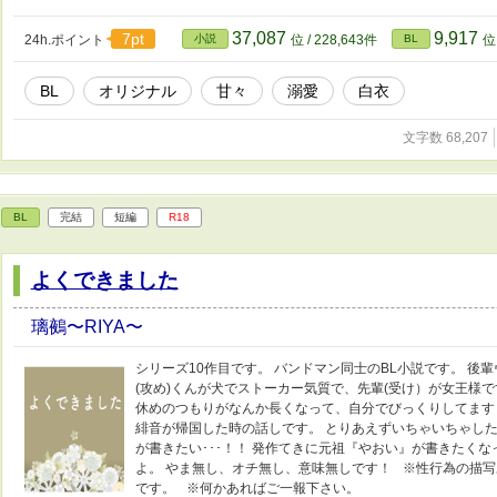
37,087
9,917
7pt
24h.ポイント
小説
位 / 228,643件
BL
位 
BL
オリジナル
甘々
溺愛
白衣
文字数 68,207
BL
完結
短編
R18
よくできました
璃鵺〜RIYA〜
シリーズ10作目です。 バンドマン同士のBL小説です。 後
(攻め)くんが犬でストーカー気質で、先輩(受け）が女王様で
休めのつもりがなんか長くなって、自分でびっくりしてます
緋音が帰国した時の話しです。 とりあえずいちゃいちゃした
が書きたい･･･！！ 発作てきに元祖『やおい』が書きたく
よ。 やま無し、オチ無し、意味無しです！ ※性行為の描写
です。 ※何かあればご一報下さい。