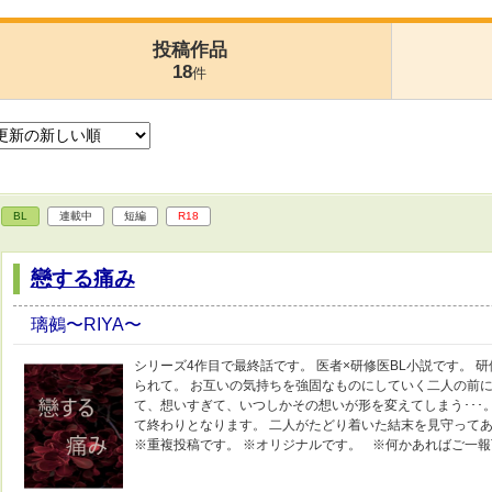
投稿作品
18
件
BL
連載中
短編
R18
戀する痛み
璃鵺〜RIYA〜
シリーズ4作目で最終話です。 医者×研修医BL小説です。 
られて。 お互いの気持ちを強固なものにしていく二人の前に
て、想いすぎて、いつしかその想いが形を変えてしまう･･･
て終わりとなります。 二人がたどり着いた結末を見守ってあ
※重複投稿です。 ※オリジナルです。 ※何かあればご一