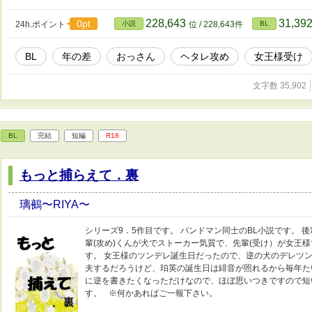
228,643
31,39
0pt
24h.ポイント
小説
位 / 228,643件
BL
BL
年の差
おっさん
ヘタレ攻め
女王様受け
文字数 35,902
BL
完結
短編
R18
もっと捕らえて．裏
璃鵺〜RIYA〜
シリーズ9．5作目です。 バンドマン同士のBL小説です。 
輩(攻め)くんが犬でストーカー気質で、先輩(受け）が女王
す。 女王様のツンデレ誕生日だったので、逆の犬のデレツン
夫するだろうけど、珀英の誕生日は緋音が照れるから毎年たい
に逆を書きたくなっただけなので、ほぼ思いつきですので短い
す。 ※何かあればご一報下さい。