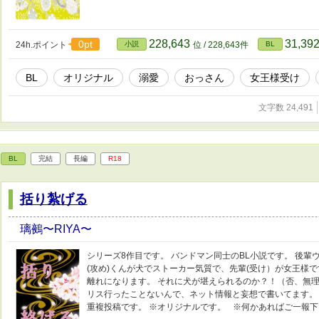
228,643
31,39
0pt
24h.ポイント
小説
位 / 228,643件
BL
BL
オリジナル
溺愛
おっさん
女王様受け
文字数 24,491
BL
完結
長編
R18
括り紮げる
璃鵺〜RIYA〜
シリーズ8作目です。 バンドマン同士のBL小説です。 後輩
(攻め)くんが犬でストーカー気質で、先輩(受け）が女王様
離れになります。 それに犬が堪えられるのか？！（否、無理
リス行ったことないんで、ネット情報と妄想で書いてます。 
重複投稿です。 ※オリジナルです。 ※何かあればご一報