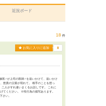
近況ボード
18
件
お気に入りに追加
8
研修医♂が上司の医師♂を追いかけて、追いかけ
、悠貴の父親が現れて。 相手のことを想っ
。 二人がすれ違いまくるお話しです。 これに
げてください。 ※性行為の描写あります。
報下さい。