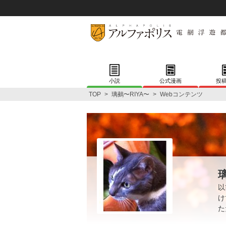
小説
公式漫画
投
TOP
>
璃鵺〜RIYA〜
>
Webコンテンツ
以
け
た