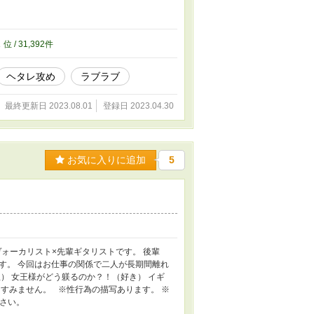
2
位 / 31,392件
ヘタレ攻め
ラブラブ
最終更新日 2023.08.01
登録日 2023.04.30
お気に入りに追加
5
ヴォーカリスト×先輩ギタリストです。 後輩
です。 今回はお仕事の関係で二人が長期間離れ
） 女王様がどう躾るのか？！（好き） イギ
すみません。 ※性行為の描写あります。 ※
下さい。