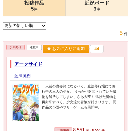
投稿作品
近況ボード
5
3
件
件
5
件
少年向け
連載中
お気に入りに追加
44
アークサイド
藍澤風樹
一人前の魔導師になるべく、魔法修行場にて修
行中の三人の少女。 うっかり封印されていた魔
物を解放してしまい、さあ大変！ 逃げた魔物を
再封印すべく、少女達の冒険が始まります。 同
作品の小説やフリーゲームも展開中。
8,551
一般漫画
位 / 8,551件