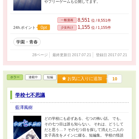
やフリーゲームも公開してます。
8,551
一般漫画
位 / 8,551件
1,155
0pt
24h.ポイント
位 / 1,155件
少女向け
学園・青春
28ページ
最終更新日 2017.07.21
登録日 2017.07.21
ホラー
連載中
短編
お気に入りに追加
10
学校七不思議
藍澤風樹
どの学校にも必ずある、七つの怖い話。 でも、
その七つ目は誰も知らない。 それは、どうして
だと思う…？ その七つ目を探して消えた二人の
女子高生をメインに綴る、短編集。 学校の怪談