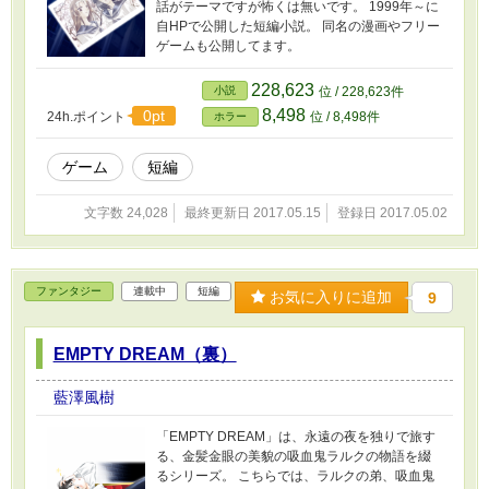
話がテーマですが怖くは無いです。 1999年～に
自HPで公開した短編小説。 同名の漫画やフリー
ゲームも公開してます。
228,623
小説
位 / 228,623件
8,498
0pt
24h.ポイント
位 / 8,498件
ホラー
ゲーム
短編
文字数 24,028
最終更新日 2017.05.15
登録日 2017.05.02
ファンタジー
連載中
短編
お気に入りに追加
9
EMPTY DREAM（裏）
藍澤風樹
「EMPTY DREAM」は、永遠の夜を独りで旅す
る、金髪金眼の美貌の吸血鬼ラルクの物語を綴
るシリーズ。 こちらでは、ラルクの弟、吸血鬼