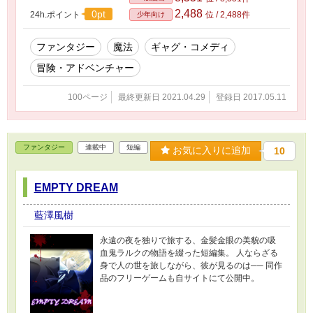
2,488
0pt
24h.ポイント
位 / 2,488件
少年向け
ファンタジー
魔法
ギャグ・コメディ
冒険・アドベンチャー
100ページ
最終更新日 2021.04.29
登録日 2017.05.11
ファンタジー
連載中
短編
お気に入りに追加
10
EMPTY DREAM
藍澤風樹
永遠の夜を独りで旅する、金髪金眼の美貌の吸
血鬼ラルクの物語を綴った短編集。 人ならざる
身で人の世を旅しながら、彼が見るのは── 同作
品のフリーゲームも自サイトにて公開中。