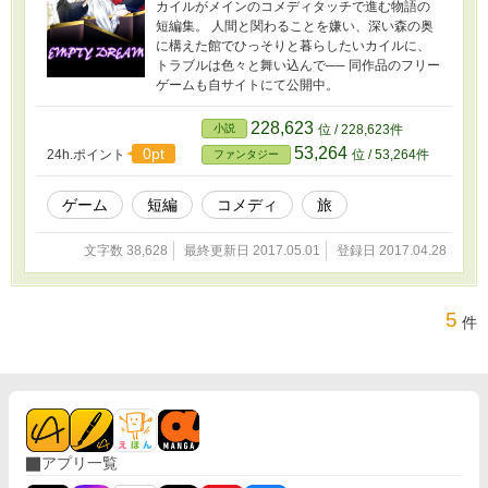
カイルがメインのコメディタッチで進む物語の
短編集。 人間と関わることを嫌い、深い森の奥
に構えた館でひっそりと暮らしたいカイルに、
トラブルは色々と舞い込んで── 同作品のフリー
ゲームも自サイトにて公開中。
228,623
小説
位 / 228,623件
53,264
0pt
24h.ポイント
位 / 53,264件
ファンタジー
ゲーム
短編
コメディ
旅
文字数 38,628
最終更新日 2017.05.01
登録日 2017.04.28
5
件
アプリ一覧