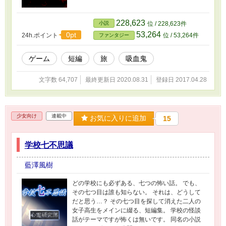
228,623
小説
位 / 228,623件
53,264
0pt
24h.ポイント
位 / 53,264件
ファンタジー
ゲーム
短編
旅
吸血鬼
文字数 64,707
最終更新日 2020.08.31
登録日 2017.04.28
少女向け
連載中
お気に入りに追加
15
学校七不思議
藍澤風樹
どの学校にも必ずある、七つの怖い話。 でも、
その七つ目は誰も知らない。 それは、どうして
だと思う…？ その七つ目を探して消えた二人の
女子高生をメインに綴る、短編集。 学校の怪談
話がテーマですが怖くは無いです。 同名の小説