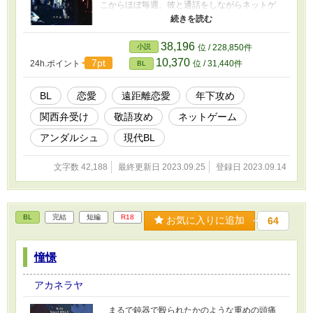
こからほぼ毎週、彼と通話をしながらネットゲ
ームをするのが常となっていた。通話を通じる
うちにだんだんとセカイに惹かれていく弥汲。
そんなある時。いつものように通話をする予
38,196
小説
位 / 228,850件
定が、セカイの通話が不調になり彼の様子もお
10,370
7pt
24h.ポイント
位 / 31,440件
BL
かしいため、弥汲は単身東京から大阪にあるセ
カイ邸に向かう事を決意するのだった。 長年
想いを密かに募らせていた相手の自宅に到着し
BL
恋愛
遠距離恋愛
年下攻め
来客すると、そこにはとんでもない姿の想い人
関西弁受け
敬語攻め
ネットゲーム
が立っていて……？
アンダルシュ
現代BL
文字数 42,188
最終更新日 2023.09.25
登録日 2023.09.14
BL
完結
短編
R18
お気に入りに追加
64
憧憬
アカネラヤ
まるで鈍器で殴られたかのような重めの頭痛