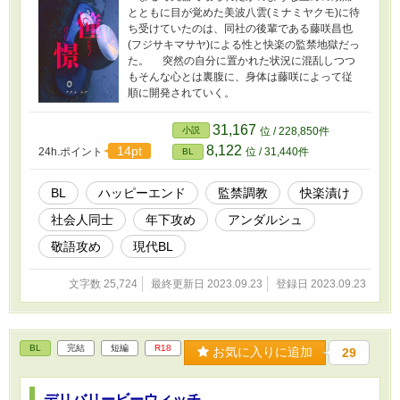
とともに目が覚めた美波八雲(ミナミヤクモ)に待
ち受けていたのは、同社の後輩である藤咲昌也
(フジサキマサヤ)による性と快楽の監禁地獄だっ
た。 突然の自分に置かれた状況に混乱しつつ
もそんな心とは裏腹に、身体は藤咲によって従
順に開発されていく。
31,167
小説
位 / 228,850件
8,122
14pt
24h.ポイント
位 / 31,440件
BL
BL
ハッピーエンド
監禁調教
快楽漬け
社会人同士
年下攻め
アンダルシュ
敬語攻め
現代BL
文字数 25,724
最終更新日 2023.09.23
登録日 2023.09.23
BL
完結
短編
R18
お気に入りに追加
29
デリバリービーウィッチ