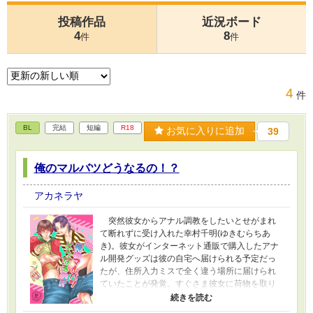
投稿作品
近況ボード
4
8
件
件
4
件
BL
完結
短編
R18
お気に入りに追加
39
俺のマルバツどうなるの！？
アカネラヤ
突然彼女からアナル調教をしたいとせがまれ
て断れずに受け入れた幸村千明(ゆきむらちあ
き)。彼女がインターネット通販で購入したアナ
ル開発グッズは彼の自宅へ届けられる予定だっ
たが、住所入力ミスで全く違う場所に届けられ
ていたことが発覚。すぐさま彼女に荷物を取り
に行けと言われ断れず、素直にかの家へと足を
運ぶ。 訪れた邸宅の前には届いているはずの