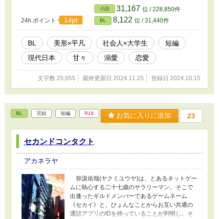
ダンボールは存在せず、仕方なくチャイムを鳴
31,167
小説
位 / 228,850件
らして家人を呼ぶ千明の前に現れたのは鹿嶋瑛
8,122
14pt
24h.ポイント
位 / 31,440件
BL
太(かしまえいた)。すでに箱の中身を確認してい
た鹿嶋は、これを引き取りに来た千明の容姿を
一目で気に入り、彼を半ば強引に宅内に引き入
BL
美形×平凡
社会人×大学生
短編
れて……。
現代日本
甘々
溺愛
恋愛
文字数 25,055
最終更新日 2024.11.25
登録日 2024.10.15
BL
完結
短編
R18
お気に入りに追加
23
セカンドコンタクト
アカネラヤ
弥汲佑哉(ヤクミユウヤ)は、とあるネットゲー
ムに執心する二十七歳のサラリーマン。そこで
出逢ったギルドメンバーであるゲームネーム
《セカイ》と、ひょんなことからお互い共通の
通話アプリのIDを持っていることが判明し。そ