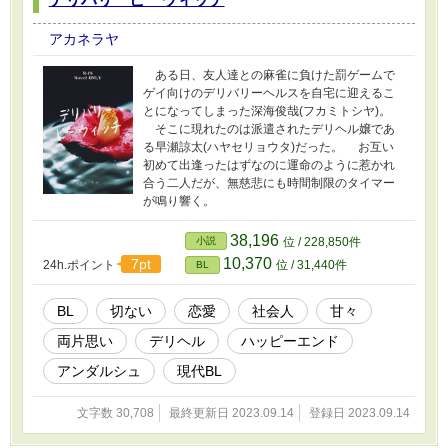
アカネラヤ
ある日、友人達との麻雀に負けた罰ゲームで
ゲイ向けのデリバリーヘルスを自宅に迎えるこ
とになってしまった深海俊哉(フカミトシヤ)。
そこに現れたのは派遣されたデリヘル嬢であ
る早瀬諒太(ハヤセリョウタ)だった。 お互い
初めて出逢ったはずなのに運命のように惹かれ
合う二人だが、無慈悲にも時間制限のタイマー
が鳴り響く。
38,196
小説
位 / 228,850件
10,370
7pt
24h.ポイント
位 / 31,440件
BL
BL
切ない
恋愛
社会人
甘々
両片思い
デリヘル
ハッピーエンド
アンダルシュ
現代BL
文字数 30,708
最終更新日 2023.09.14
登録日 2023.09.14