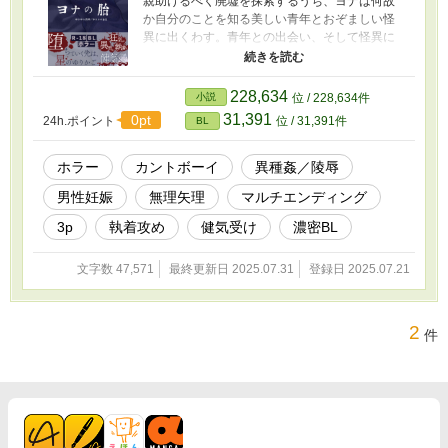
親助けるべく廃墟を探索するうち、ヨナは何故
か自分のことを知る美しい青年とおぞましい怪
異に出くわす。青年との出会い、そして怪異に
触れられる度、ヨナは忘れていた自分の過去を
思い出していく…… 受けに執着する攻め＋狂気
に満ちた攻め2＋意思を持たずにただ受けを凌辱
228,634
小説
位 / 228,634件
する怪異×健気受け 本作品に含まれる内容 ・選
31,391
0pt
24h.ポイント
位 / 31,391件
BL
択肢によるマルチエンディング(メリーバッドエ
ンド、バッドエンド、メリーメリーバッドエン
ド） ・アンドロモーフ（カントボーイ） ・無理
ホラー
カントボーイ
異種姦／陵辱
矢理 ・異種姦（人型の異形、植物、蟲、スライ
男性妊娠
無理矢理
マルチエンディング
ム、蛇） ・孕ませ ・３Ｐ（分岐によって発生の
可能性あり） 全ルート込みで6万字程度 こちら
3p
執着攻め
健気受け
濃密BL
では3ルートあるうちの1ルート（執着攻め）を
公開します
文字数 47,571
最終更新日 2025.07.31
登録日 2025.07.21
2
件