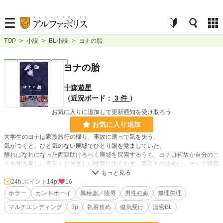
TOP
>
小説
>
BL小説
>
ヨナの胎
BL
完結
長編
R18
ヨナの胎
十森遊星
（近況ボード：
3 件
）
お気に入りに追加して更新通知を受け取ろう
お気に入り追加
大学生のヨナは家族旅行の帰り、事故に遭って気を失う。
気がつくと、ひと気のない廃墟でひとり眼を覚ましていた。
離ればなれになった両親助けるべく廃墟を探索するうち、ヨナは何故か自分のこ
とを知る美しい青年とおぞましい怪異に出くわす。青年との出会い、そして怪異
に触れられる度、ヨナは忘れていた自分の過去を思い出していく……
24h.ポイント
14pt
16
受けに執着する攻め＋狂気に満ちた攻め2＋意思を持たずにただ受けを凌辱する
ホラー
カントボーイ
異種姦／陵辱
男性妊娠
無理矢理
怪異×健気受け
マルチエンディング
3p
執着攻め
健気受け
濃密BL
本作品に含まれる内容