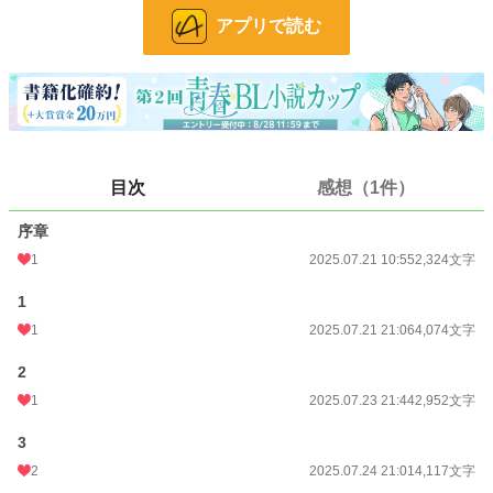
・選択肢によるマルチエンディング(メリーバッドエンド、バッドエンド、メリ
アプリで読む
ーメリーバッドエンド）
・アンドロモーフ（カントボーイ）
・無理矢理
・異種姦（人型の異形、植物、蟲、スライム、蛇）
・孕ませ
・３Ｐ（分岐によって発生の可能性あり）
全ルート込みで6万字程度
目次
感想（1件）
こちらでは3ルートあるうちの1ルート（執着攻め）を公開します
序章
小説
29,617 位 / 228,744 件
1
2025.07.21 10:55
2,324文字
BL
7,435 位 / 31,413 件
1
1
2025.07.21 21:06
4,074文字
お気に入り
60
24h.ポイント
14 pt
2
1
2025.07.23 21:44
2,952文字
文字数
47,571
3
更新日時
2025.07.31 21:05
2
2025.07.24 21:01
4,117文字
初回公開日時
2025.07.21 10:55