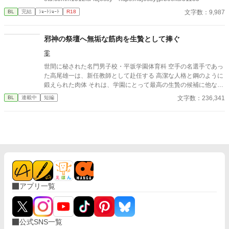
文字数：9,987
BL
完結
ｼｮｰﾄｼｮｰﾄ
R18
邪神の祭壇へ無垢な筋肉を生贄として捧ぐ
零
世間に秘された名門男子校・平坂学園体育科 空手の名選手であっ
た高尾雄一は、新任教師として赴任する 高潔な人格と鋼のように
鍛えられた肉体 それは、学園にとって最高の生贄の候補に他なら
なかった 至高の筋肉を持つ、精神を削られ意志をなくした青年を
文字数：236,341
BL
連載中
短編
太古の神に捧げるため、“水”、“風”、“土”の信奉者達が暗躍する 意
志をなくし筋肉の操り人形と化した“デク” 消える教師 山奥の男子
校で繰り広げられるダークファンタジー
アプリ一覧
公式SNS一覧