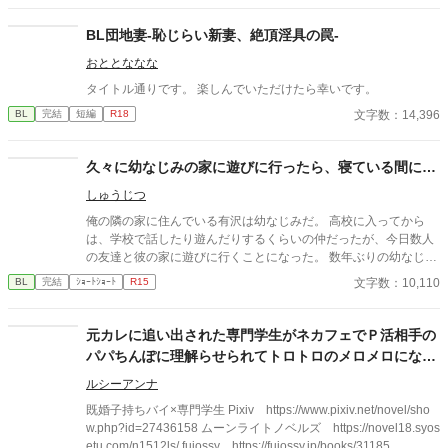
も気にもせずスカートのファスナーを上げると‥‥‥ 「うそっ！
お腹が出て来てる!?」 お姉ちゃんの秘密の悩みです。
BL団地妻-恥じらい新妻、絶頂淫具の罠-
おととななな
タイトル通りです。 楽しんでいただけたら幸いです。
文字数：14,396
BL
完結
短編
R18
久々に幼なじみの家に遊びに行ったら、寝ている間に…
しゅうじつ
俺の隣の家に住んでいる有沢は幼なじみだ。 高校に入ってから
は、学校で話したり遊んだりするくらいの仲だったが、今日数人
の友達と彼の家に遊びに行くことになった。 数年ぶりの幼なじみ
の家を懐かしんでいる中、いつの間にか友人たちは帰っており、
文字数：10,110
BL
完結
ｼｮｰﾄｼｮｰﾄ
R15
幼なじみと2人きりに。 そこで俺は彼の部屋であるものを見つけ
てしまい、部屋に来た有沢に咄嗟に寝たフリをするが…
元カレに追い出された専門学生がネカフェでＰ活相手の
パパちんぽに理解らせられてトロトロのメロメロになっ
ちゃう話
ルシーアンナ
既婚子持ちバイ×専門学生 Pixiv https://www.pixiv.net/novel/sho
w.php?id=27436158 ムーンライトノベルズ https://novel18.syos
etu.com/n1512ls/ fujossy https://fujossy.jp/books/31185