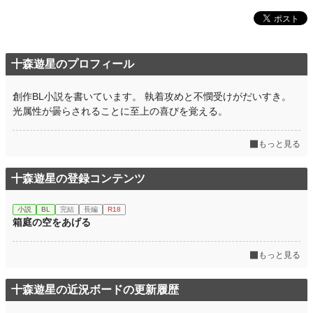
十森遊星のプロフィール
創作BL小説を書いています。 執着攻めと不憫受けがだいすき。
光属性が曇らされることに至上の喜びを覚える。
もっと見る
十森遊星の登録コンテンツ
小説
BL
完結
長編
R18
箱庭の空をあげる
もっと見る
十森遊星の近況ボードの更新履歴