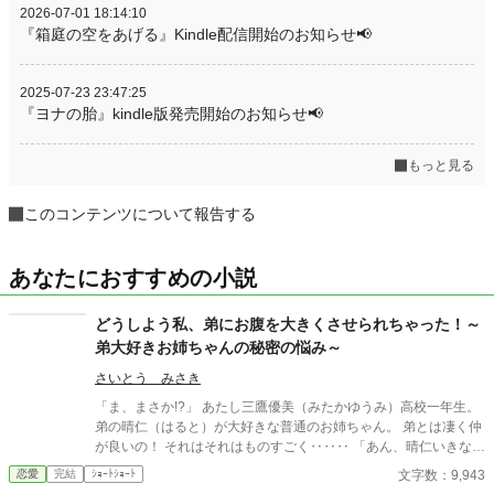
2026-07-01 18:14:10
『箱庭の空をあげる』Kindle配信開始のお知らせ📢
2025-07-23 23:47:25
『ヨナの胎』kindle版発売開始のお知らせ📢
もっと見る
このコンテンツについて報告する
あなたにおすすめの小説
どうしよう私、弟にお腹を大きくさせられちゃった！～
弟大好きお姉ちゃんの秘密の悩み～
さいとう みさき
「ま、まさか!?」 あたし三鷹優美（みたかゆうみ）高校一年生。
弟の晴仁（はると）が大好きな普通のお姉ちゃん。 弟とは凄く仲
が良いの！ それはそれはものすごく‥‥‥ 「あん、晴仁いきなり
そんなのお口に入らないよぉ～♡」 そんな関係のあたしたち。 で
文字数：9,943
恋愛
完結
ｼｮｰﾄｼｮｰﾄ
もある日トイレであたしはアレが来そうなのになかなか来ないの