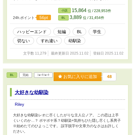
15,864
小説
位 / 228,953件
3,889
56pt
24h.ポイント
位 / 31,454件
BL
ハッピーエンド
短編
BL
学生
切ない
すれ違い
幼馴染
文字数 11,279
最終更新日 2025.11.02
登録日 2025.11.02
BL
完結
ｼｮｰﾄｼｮｰﾄ
お気に入りに追加
48
大好きな幼馴染
Riley
大好きな幼馴染レオに尽くしたがりな主人公ノア。 この恋は上手
くいくのか…？ ポヤポヤ系？幼馴染×気持ちひた隠し尽くし系男子
※始めたてのひよっこです。 誤字脱字や文章力のなさはお許しく
ださい。