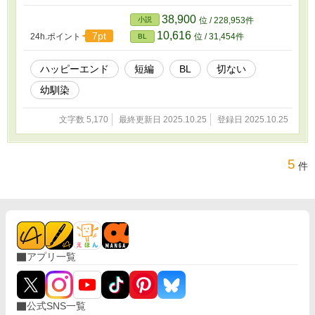
38,900
小説
位 / 228,953件
10,616
7pt
24h.ポイント
位 / 31,454件
BL
ハッピーエンド
短編
BL
切ない
幼馴染
文字数 5,170
最終更新日 2025.10.25
登録日 2025.10.25
5
件
アプリ一覧
公式SNS一覧