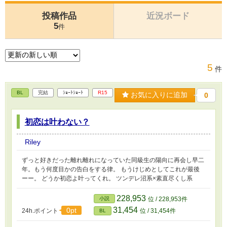
投稿作品
近況ボード
5
件
5
件
BL
完結
ｼｮｰﾄｼｮｰﾄ
R15
お気に入りに追加
0
初恋は叶わない？
Riley
ずっと好きだった離れ離れになっていた同級生の陽向に再会し早二
年。もう何度目かの告白をする律。 もうけじめとしてこれが最後
ーー。 どうか初恋よ叶ってくれ。 ツンデレ沼系×素直尽くし系
228,953
小説
位 / 228,953件
31,454
0pt
24h.ポイント
位 / 31,454件
BL