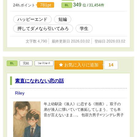
349
781pt
24h.ポイント
位 / 31,454件
BL
ハッピーエンド
短編
押してダメなら引いてみろ
学生
文字数 4,790
最終更新日 2026.03.02
登録日 2026.03.02
BL
完結
ｼｮｰﾄｼｮｰﾄ
お気に入りに追加
14
素直になれない恋の話
Riley
年上幼馴染《湊人》に恋する《朔夜》。双子の
弟が湊人に懐いていて嫉妬してしまう、でも本
音が言えないまま…。 包容力男子×ツンデレ男子