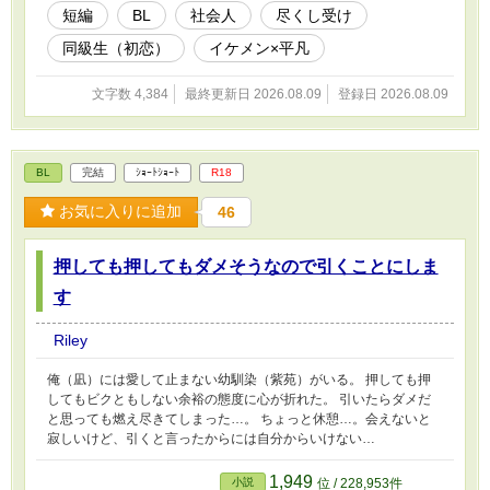
短編
BL
社会人
尽くし受け
同級生（初恋）
イケメン×平凡
文字数 4,384
最終更新日 2026.08.09
登録日 2026.08.09
BL
完結
ｼｮｰﾄｼｮｰﾄ
R18
お気に入りに追加
46
押しても押してもダメそうなので引くことにしま
す
Riley
俺（凪）には愛して止まない幼馴染（紫苑）がいる。 押しても押
してもビクともしない余裕の態度に心が折れた。 引いたらダメだ
と思っても燃え尽きてしまった…。 ちょっと休憩…。会えないと
寂しいけど、引くと言ったからには自分からいけない…
1,949
小説
位 / 228,953件