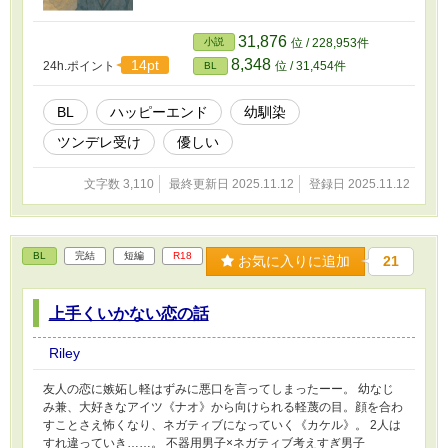
31,876
小説
位 / 228,953件
8,348
14pt
24h.ポイント
位 / 31,454件
BL
BL
ハッピーエンド
幼馴染
ツンデレ受け
優しい
文字数 3,110
最終更新日 2025.11.12
登録日 2025.11.12
BL
完結
短編
R18
お気に入りに追加
21
上手くいかない恋の話
Riley
友人の恋に嫉妬し軽はずみに悪口を言ってしまったーー。 幼なじ
み兼、大好きなアイツ《ナオ》から向けられる軽蔑の目。顔を合わ
すことさえ怖くなり、ネガティブになっていく《カケル》。 2人は
すれ違っていき……。 不器用男子×ネガティブ考えすぎ男子