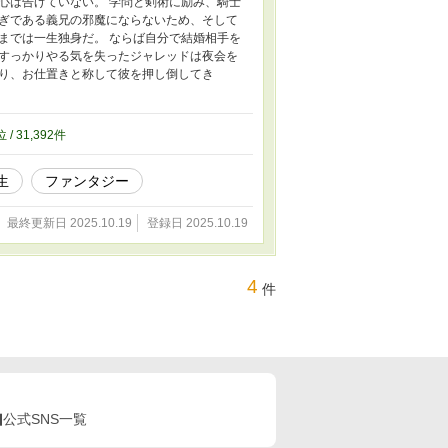
心は告げていない。 学問と剣術に励み、騎士
ぎである義兄の邪魔にならないため、そして
までは一生独身だ。 ならば自分で結婚相手を
すっかりやる気を失ったジャレッドは夜会を
り、お仕置きと称して彼を押し倒してき
位 / 31,392件
生
ファンタジー
最終更新日 2025.10.19
登録日 2025.10.19
4
件
公式SNS一覧