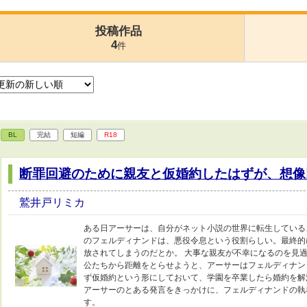
投稿作品
4
件
BL
完結
短編
R18
断罪回避のために親友と仮婚約したはずが、想像
鷲井戸リミカ
ある日アーサーは、自分がネット小説の世界に転生している
のフェルディナンドは、悪役令息という役割らしい。最終的
放されてしまうのだとか。 大事な親友が不幸になるのを見
公たちから距離をとらせようと、アーサーはフェルディナン
ず仮婚約という形にしておいて、学園を卒業したら婚約を解
アーサーのとある発言をきっかけに、フェルディナンドの執
す。