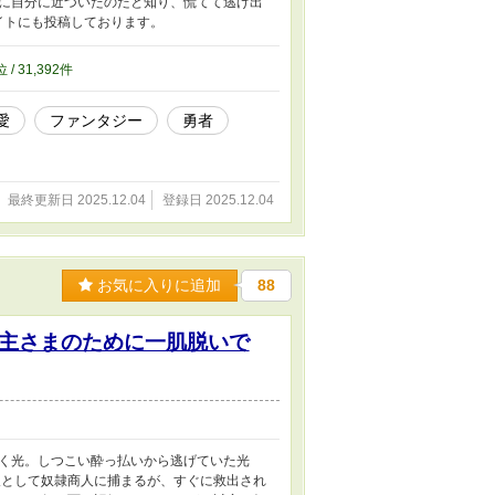
に自分に近づいたのだと知り、慌てて逃げ出
イトにも投稿しております。
位 / 31,392件
愛
ファンタジー
勇者
最終更新日 2025.12.04
登録日 2025.12.04
お気に入りに追加
88
主さまのために一肌脱いで
く光。しつこい酔っ払いから逃げていた光
人として奴隷商人に捕まるが、すぐに救出され