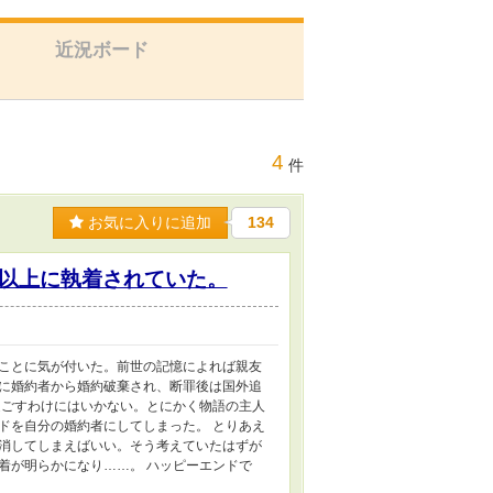
近況ボード
4
件
お気に入りに追加
134
以上に執着されていた。
ことに気が付いた。前世の記憶によれば親友
に婚約者から婚約破棄され、断罪後は国外追
過ごすわけにはいかない。とにかく物語の主人
ドを自分の婚約者にしてしまった。 とりあえ
消してしまえばいい。そう考えていたはずが
着が明らかになり……。 ハッピーエンドで