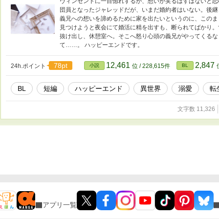
ヴィンセントに一目惚れするが、想いが実るはずはないと恋
団員となったジャレッドだが、いまだ婚約者はいない。後継
義兄への想いを諦めるために家を出たいというのに、このま
見つけようと夜会にて婚活に精を出すも、断られてばかり。
抜け出し、休憩室へ。そこへ怒り心頭の義兄がやってくるな
て……。 ハッピーエンドです。
12,461
2,847
78pt
24h.ポイント
小説
位 / 228,615件
BL
BL
短編
ハッピーエンド
異世界
溺愛
転
文字数 11,326
アプリ一覧