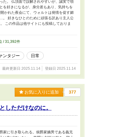
った。 仏頂面で誤解されやすいが、誠実で領
とを好きになるが、身分差もあり、気持ちを
で開かれた夜会にて、ウォルトは発情を促す媚
…。 好きなひとのために頑張る訳あり主人公
。 この作品は他サイトにも投稿しておりま
位 / 31,392件
ァンタジー
日常
最終更新日 2025.11.14
登録日 2025.11.14
お気に入りに追加
377
としただけなのに。
爵家に引き取られる。侯爵家嫡男である義兄