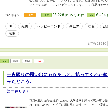
心は揺れる。しかし、メルヴィンは元夫がとある目的のため
そうとするが……。 ハッピーエンドです。 この作品は他サ
25,226
6,424
21pt
24h.ポイント
小説
位 / 228,615件
BL
BL
短編
ハッピーエンド
異世界
溺愛
恋
魔王
文字数 13,630
BL
完結
短編
R18
一夜限りの思い出にもなるしと、拾ってくれた領
みたところ。
鷲井戸リミカ
両親の残した借金返済のため、大学進学を諦めて夜の店で働
は、鏡にぶつかった拍子に異世界に転移した。 そこで兎獣