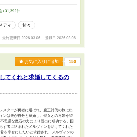
位 / 31,392件
メディ
甘々
最終更新日 2026.03.06
登録日 2026.03.06
お気に入りに追加
150
してくれと求婚してくるの
レスターが勇者に選ばれ、魔王討伐の旅に出
ィンは夫が自分と離婚し、聖女との再婚を望
、不思議な魔石の力により脱出に成功する。国
らず者に絡まれたメルヴィンを助けてくれた
 君を幸せにしたいと求婚され、メルヴィンの