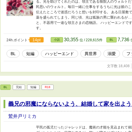
る。光を助けてくれたのは、領主である狼獣人のウォルトだ
民思いのウォルト。毎日一緒に仕事をするうちに光は彼のこ
伝えたところで迷惑だろうと想いを封印する。 ある日屋敷
薬を盛られてしまう。同じ頃、光は狐族の男に襲われるが…
と、不器用で一途な領主さまの恋物語。 ハッピーエンドです
す。
30,355
7,736
14pt
24h.ポイント
小説
位 / 228,615件
BL
BL
短編
ハッピーエンド
異世界
溺愛
フ
文字数 18,408
BL
完結
短編
R18
義兄の邪魔にならないよう、結婚して家を出よう
鷲井戸リミカ
平民の孤児だったジャレッドは、魔術の才能を見込まれて侯