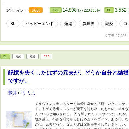
14,898
3,552
56pt
24h.ポイント
小説
位 / 228,615件
BL
BL
ハッピーエンド
短編
異世界
溺愛
コ
文字数 17,093
BL
完結
短編
R18
記憶を失くしたはずの元夫が、どうか自分と結婚
ですが。
鷲井戸リミカ
メルヴィンは夫レスターと結婚し幸せの絶頂にいた。しかし
る。やがて勇者レスターが魔王を討ち取ったものの、メルヴ
んでいると知らされる。 死を望まれたメルヴィンだったが
境を越え、小さな町で暮らし始めたメルヴィン。ある日、な
のは、元夫だった。なんと彼は記憶を失くしているらしい。