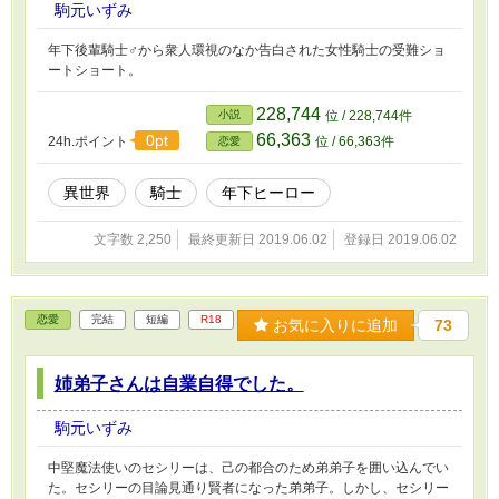
駒元いずみ
年下後輩騎士♂から衆人環視のなか告白された女性騎士の受難ショ
ートショート。
228,744
小説
位 / 228,744件
66,363
0pt
24h.ポイント
位 / 66,363件
恋愛
異世界
騎士
年下ヒーロー
文字数 2,250
最終更新日 2019.06.02
登録日 2019.06.02
恋愛
完結
短編
R18
お気に入りに追加
73
姉弟子さんは自業自得でした。
駒元いずみ
中堅魔法使いのセシリーは、己の都合のため弟弟子を囲い込んでい
た。セシリーの目論見通り賢者になった弟弟子。しかし、セシリー