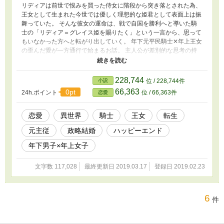
リディアは前世で恨みを買った侍女に階段から突き落とされた為、
王女として生まれた今世では優しく理想的な姫君として表面上は振
舞っていた。 そんな彼女の運命は、戦で自国を勝利へと導いた騎
士の「リディア＝グレイス姫を賜りたく」という一言から、思って
もいなかった方へと転がり出していく。 年下元平民騎士✕年上王女
の歪んだ愛が一方通行で始まるお話。 主人公が差別的な思考の持
ち主ですので、苦手な方はご注意ください。 ヒーローは変態で
す。 【重複投稿】ムーンライトノベルズ
228,744
小説
位 / 228,744件
66,363
0pt
24h.ポイント
位 / 66,363件
恋愛
恋愛
異世界
騎士
王女
転生
元主従
政略結婚
ハッピーエンド
年下男子×年上女子
文字数 117,028
最終更新日 2019.03.17
登録日 2019.02.23
6
件