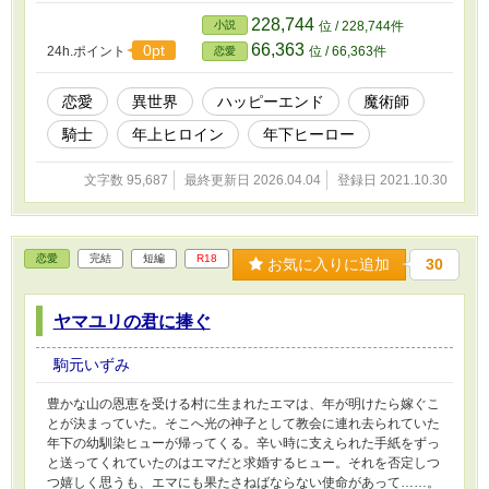
228,744
小説
位 / 228,744件
66,363
0pt
24h.ポイント
位 / 66,363件
恋愛
恋愛
異世界
ハッピーエンド
魔術師
騎士
年上ヒロイン
年下ヒーロー
文字数 95,687
最終更新日 2026.04.04
登録日 2021.10.30
恋愛
完結
短編
R18
お気に入りに追加
30
ヤマユリの君に捧ぐ
駒元いずみ
豊かな山の恩恵を受ける村に生まれたエマは、年が明けたら嫁ぐこ
とが決まっていた。そこへ光の神子として教会に連れ去られていた
年下の幼馴染ヒューが帰ってくる。辛い時に支えられた手紙をずっ
と送ってくれていたのはエマだと求婚するヒュー。それを否定しつ
つ嬉しく思うも、エマにも果たさねばならない使命があって……。