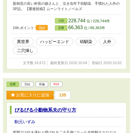
面倒見の良い村長の娘さんと、泣き虫年下幼馴染、手慣れた人外の
3P話。 【重複投稿】ムーンライトノベルズ
228,744
小説
位 / 228,744件
66,363
0pt
24h.ポイント
位 / 66,363件
恋愛
異世界
ハッピーエンド
幼馴染
人外
二穴挿し
文字数 24,672
最終更新日 2020.10.04
登録日 2020.10.02
恋愛
完結
長編
R18
お気に入りに追加
135
ぴるぴる小動物系夫の守り方
駒元いずみ
世間では行き遅れと呼ばれる二十五歳になった女性騎士クロエは、