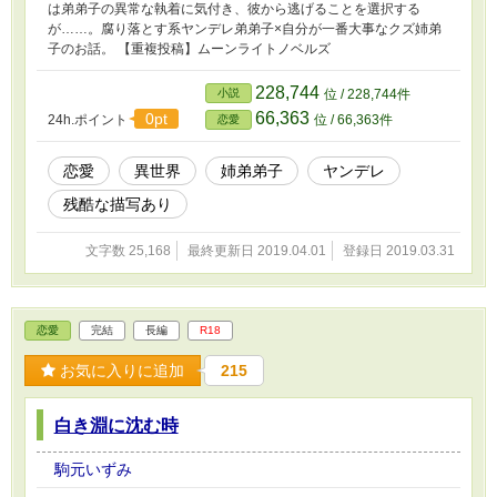
は弟弟子の異常な執着に気付き、彼から逃げることを選択する
が……。腐り落とす系ヤンデレ弟弟子×自分が一番大事なクズ姉弟
子のお話。 【重複投稿】ムーンライトノベルズ
228,744
小説
位 / 228,744件
66,363
0pt
24h.ポイント
位 / 66,363件
恋愛
恋愛
異世界
姉弟弟子
ヤンデレ
残酷な描写あり
文字数 25,168
最終更新日 2019.04.01
登録日 2019.03.31
恋愛
完結
長編
R18
お気に入りに追加
215
白き淵に沈む時
駒元いずみ