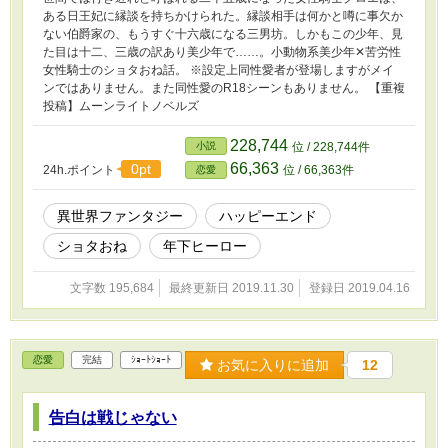
ある日王妃に縁談を持ちかけられた。縁談相手は何かと噂に事欠か
ない伯爵家の、もうすぐ十六歳になる三男坊。しかもこの少年、見
た目は十二、三歳の訳あり美少年で……。小動物系美少年✕苦労性
女性騎士のショタおね話。 ※設定上同性愛者が登場しますがメイ
ンではありません。また同性愛のR18シーンもありません。 【重複
投稿】ムーンライトノベルズ
228,744
小説
位 / 228,744件
66,363
0pt
24h.ポイント
位 / 66,363件
恋愛
異世界ファンタジー
ハッピーエンド
ショタおね
年下ヒーロー
文字数 195,684
最終更新日 2019.11.30
登録日 2019.04.16
恋愛
完結
ｼｮｰﾄｼｮｰﾄ
お気に入りに追加
12
告白は戦じゃない