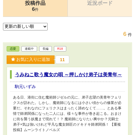
投稿作品
近況ボード
6
件
6
件
恋愛
連載中
長編
R18
お気に入りに追加
11
うみねこ歌う魔女の唄 ～押しかけ弟子は美青年～
駒元いずみ
ある日、港街に住む魔術師ジゼルの元に、弟子志望の美青年フェリ
クスが訪れた。しかし、魔術師になるには小さい頃からの修業が必
要だ。それなのにフェリクスはまったく諦めなくて……。とある事
情で師弟関係になった二人には、様々な事件が巻き起こる。おまけ
に街を襲う妖魔まで現れて！？ 魔術師になりたい爽やか？元騎士
弟子×気は強いけれど平凡な魔女師匠のドキドキ師弟関係！ 【重複
投稿】ムーンライトノベルズ