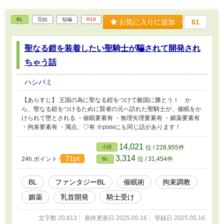
BL
完結
短編
R18
お気に入りに追加
61
聖なる鎧を装着したい聖騎士が騙されて開発され
ちゃう話
ハシバミ
【あらすじ】 王国の為に聖なる鎧をつけて敵国に勝とう！ か
ら、聖なる鎧をつけるために賢者の元へ訪れた聖騎士が、催眠をか
けられて堕とされる ・催眠要素有 ・無理矢理要素有 ・媚薬要素有
・拘束要素有 ・濁点、♡有 ※pixivにも同じ話があります！
14,021
小説
位 / 228,955件
3,314
71pt
24h.ポイント
位 / 31,454件
BL
BL
ファンタジーBL
催眠術
拘束調教
媚薬
乳首開発
騎士受け
文字数 20,813
最終更新日 2025.05.16
登録日 2025.05.16