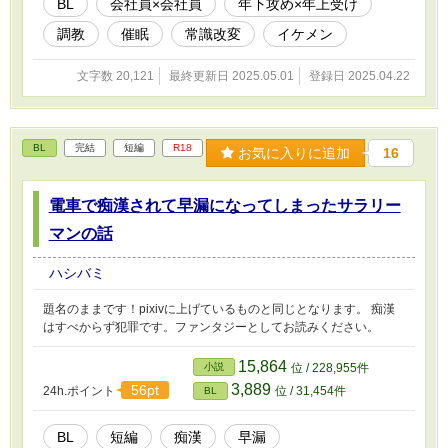
BL
会社員×会社員
年下攻め×年上受け
調教
催眠
常識改変
イケメン
文字数 20,121
最終更新日 2025.05.01
登録日 2025.04.22
BL
完結
短編
R18
お気に入りに追加
16
電車で痴漢されて早漏になってしまったサラリー
マンの話
ハシバミ
題名のままです！pixivに上げているものと同じとなります。 痴漢
はすべからず犯罪です。ファンタジーとしてお読みください。
15,864
小説
位 / 228,955件
3,889
56pt
24h.ポイント
位 / 31,454件
BL
BL
短編
痴漢
早漏