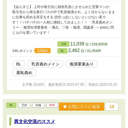
【あらすじ】 上司や取引先に雑魚乳首にさせられた営業マンが、
取引先から帰る夜行バスの中で乳首痴漢され、よく分からないまま
に仕事を辞める宣言をする 頭空っぽにしないといけない系で
す！！バチバチの一人称に挑戦してみました！！ ・乳首責めオン
リー ・無理矢理要素有 ・濁点、♡有 ・痴漢、隠姦系 ---- pixivに同
じものを置いています！
11,039
小説
位 / 228,955件
2,462
106pt
24h.ポイント
位 / 31,454件
BL
BL
乳首責めメイン
痴漢要素あり
羞恥責め
文字数 18,650
最終更新日 2025.07.08
登録日 2025.05.23
BL
完結
短編
R18
お気に入りに追加
13
異文化交流のススメ