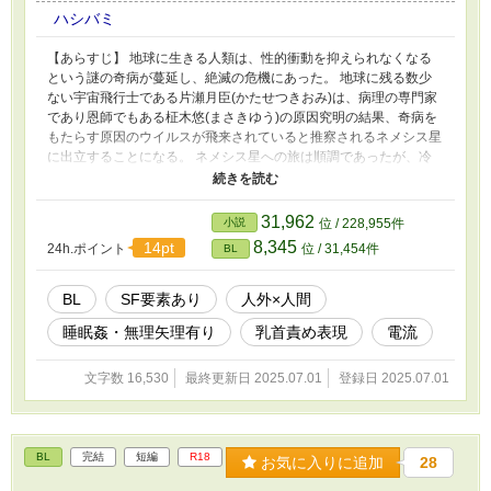
ハシバミ
【あらすじ】 地球に生きる人類は、性的衝動を抑えられなくなる
という謎の奇病が蔓延し、絶滅の危機にあった。 地球に残る数少
ない宇宙飛行士である片瀬月臣(かたせつきおみ)は、病理の専門家
であり恩師でもある柾木悠(まさきゆう)の原因究明の結果、奇病を
もたらす原因のウイルスが飛来されていると推察されるネメシス星
に出立することになる。 ネメシス星への旅は順調であったが、冷
凍睡眠中に宇宙に漂う、知恵あるナノ微粒子が宇宙船に潜り込み、
人間とナノ微粒子が出会ってしまう。 ------ 色々書いてますが、人
外×人間+睡眠○+寸止め+電流責めなどがあるちょっとSF風味の話で
31,962
小説
位 / 228,955件
す！
8,345
14pt
24h.ポイント
位 / 31,454件
BL
BL
SF要素あり
人外×人間
睡眠姦・無理矢理有り
乳首責め表現
電流
文字数 16,530
最終更新日 2025.07.01
登録日 2025.07.01
BL
完結
短編
R18
お気に入りに追加
28