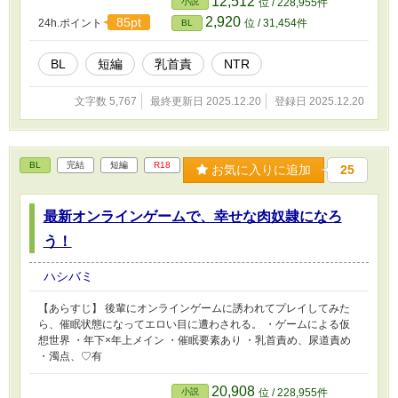
12,512
小説
位 / 228,955件
2,920
85pt
24h.ポイント
位 / 31,454件
BL
BL
短編
乳首責
NTR
文字数 5,767
最終更新日 2025.12.20
登録日 2025.12.20
BL
完結
短編
R18
お気に入りに追加
25
最新オンラインゲームで、幸せな肉奴隷になろ
う！
ハシバミ
【あらすじ】 後輩にオンラインゲームに誘われてプレイしてみた
ら、催眠状態になってエロい目に遭わされる。 ・ゲームによる仮
想世界 ・年下×年上メイン ・催眠要素あり ・乳首責め、尿道責め
・濁点、♡有
20,908
小説
位 / 228,955件