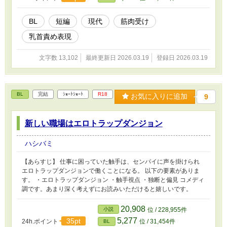
BL
短編
現代
筋肉受け
乳首責め表現
文字数 13,102
最終更新日 2026.03.19
登録日 2026.03.19
BL
完結
ｼｮｰﾄｼｮｰﾄ
R18
お気に入りに追加
9
新しい職場はエロトラップダンジョン
ハシバミ
【あらすじ】 仕事に困っていた触手は、センパイに声を掛けられ
エロトラップダンジョンで働くことになる。 以下の要素がありま
す。 ・エロトラップダンジョン ・触手視点 ・独断と偏見 コメディ
調です。あまり深く考えずにお読みいただけると嬉しいです。
20,908
小説
位 / 228,955件
5,277
35pt
24h.ポイント
位 / 31,454件
BL