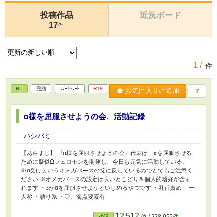
投稿作品
近況ボード
17
件
17
件
BL
完結
ｼｮｰﾄｼｮｰﾄ
R18
お気に入りに追加
7
α様を屈服させようの会、活動記録
ハシバミ
【あらすじ】 『α様を屈服させようの会』代表は、αを屈服させる
ために疑似Ωフェロモンを開発し、今日も元気に活動している。
※α受けというオメガバースの掟に反しているのでとてもご注意く
ださい ※オメガバースの設定は良いとこどり＆個人的嗜好が含ま
れます ・βがαを屈服させようといじめるやつです ・乳首責め ・一
人称 ・語り系 ・♡、濁点要素有
12,512
小説
位 / 228,955件