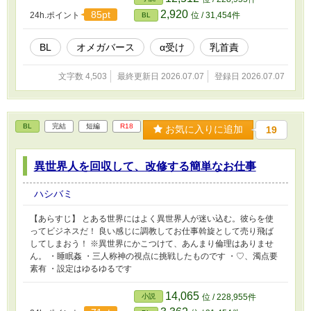
2,920
85pt
24h.ポイント
位 / 31,454件
BL
BL
オメガバース
α受け
乳首責
文字数 4,503
最終更新日 2026.07.07
登録日 2026.07.07
BL
完結
短編
R18
お気に入りに追加
19
異世界人を回収して、改修する簡単なお仕事
ハシバミ
【あらすじ】 とある世界にはよく異世界人が迷い込む。彼らを使
ってビジネスだ！ 良い感じに調教してお仕事斡旋として売り飛ば
してしまおう！ ※異世界にかこつけて、あんまり倫理はありませ
ん。 ・睡眠姦 ・三人称神の視点に挑戦したものです ・♡、濁点要
素有 ・設定はゆるゆるです
14,065
小説
位 / 228,955件