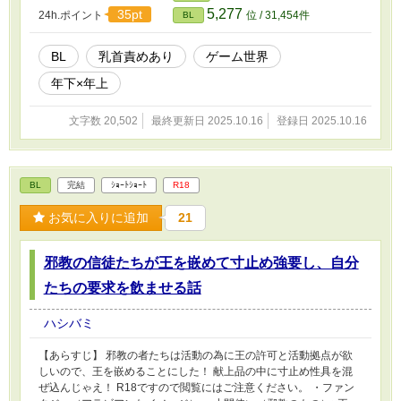
5,277
35pt
24h.ポイント
位 / 31,454件
BL
BL
乳首責めあり
ゲーム世界
年下×年上
文字数 20,502
最終更新日 2025.10.16
登録日 2025.10.16
BL
完結
ｼｮｰﾄｼｮｰﾄ
R18
お気に入りに追加
21
邪教の信徒たちが王を嵌めて寸止め強要し、自分
たちの要求を飲ませる話
ハシバミ
【あらすじ】 邪教の者たちは活動の為に王の許可と活動拠点が欲
しいので、王を嵌めることにした！ 献上品の中に寸止め性具を混
ぜ込んじゃえ！ R18ですので閲覧にはご注意ください。 ・ファン