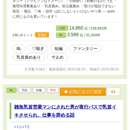
タジー（アラビアンなイメージ） ・小間使い（邪教のもの）×王 ・
無理矢理要素あり ・乳首責め、前立腺責め ・受けが抵抗できない
状況 ・濁点、♡有 ・頭空っぽにしないといけないやつ系 ---- pixiv
に同じものを置いています！
14,860
小説
位 / 228,955件
3,589
63pt
24h.ポイント
位 / 31,454件
BL
BL
♡喘ぎ
短編
ファンタジー
乳首責めあり
寸止め
文字数 6,563
最終更新日 2025.08.20
登録日 2025.08.20
BL
完結
短編
R18
お気に入りに追加
61
雑魚乳首営業マンにされた男が夜行バスで乳首イ
キさせられ、仕事を辞める話
ハシバミ