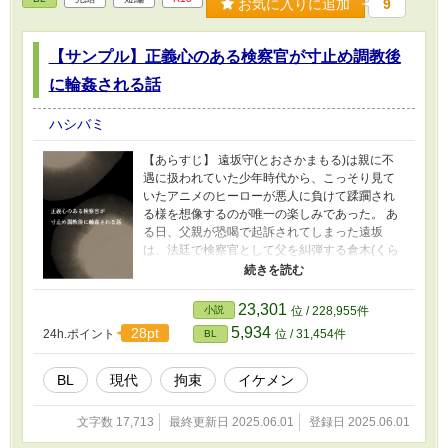
お気に入りに追加
9
【サンプル】正義心のある検察官が寸止め調教後
に輪姦される話
ハシバミ
【あらすじ】 遠坂守(とおさかまもる)は親に不
遇に扱われていた少年時代から、こっそり見て
いたアニメのヒーローが悪人に負けて蹂躙され
る様を想像するのが唯一の楽しみであった。 あ
る日、父親が恐喝で起訴されてしまった遠坂
は、法廷で検察官として父を糾弾する倉木(くら
き)の姿にヒーローを重ねてしまう。 そして時が
過ぎ、大人になった彼は、自らの欲望を満たす
べく、再び倉木の前に姿を現すのであった、 ---
23,301
小説
位 / 228,955件
FANBOX、DL販売のサンプルページです。区切
5,934
28pt
24h.ポイント
位 / 31,454件
BL
りの良い途中で話が終わりになりますので、ご
注意ください。
BL
現代
拘束
イケメン
文字数 17,713
最終更新日 2025.06.01
登録日 2025.06.01