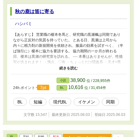
秋の鹿は笛に寄る
ハシバミ
【あらすじ】 営業職の榎本冬馬と、研究職の黒瀬楓は同期であり
ながら正反対の気質を持っていた。 とある日、黒瀬は上司から
内々に精力剤の新規開発を依頼され、服薬の効果を試すべく、（半
ば強引に）榎本に協力を要請する。 協力期間の一か月が終わる
日、榎本は黒瀬の研究室を訪れる。 ---- 本番はありませんが、性描
写が含まれます！ ・濁点、♡有 ・ちょっとだけ隠姦系 ・天才×秀
才をちょっとイメージしています ※pixivにも同じものがありま
す！
38,900
小説
位 / 228,955件
10,616
7pt
24h.ポイント
位 / 31,454件
BL
BL
短編
現代BL
イケメン
同期
文字数 15,547
最終更新日 2025.06.03
登録日 2025.06.03
BL
完結
短編
R18