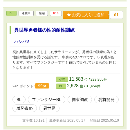
BL
連載中
短編
R18
お気に入りに追加
61
異世界勇者様の性的耐性訓練
ハシバミ
突如異世界に来てしまったサラリーマンが、勇者様の訓練の為！と
性的耐性訓練を受ける話です。 中身のないエロです。♡表現があ
ります。すべてファンタジーです！ pixivでUPしているものと同じ
となります！
11,583
小説
位 / 228,955件
2,628
99pt
24h.ポイント
位 / 31,454件
BL
BL
ファンタジーBL
拘束調教
乳首開発
羞恥責め
異世界
文字数 16,191
最終更新日 2025.05.17
登録日 2025.05.10