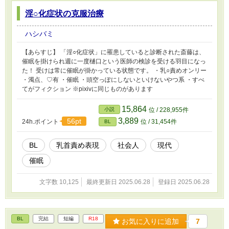
淫○化症状の克服治療
ハシバミ
【あらすじ】 「淫○化症状」に罹患していると診断された斎藤は、
催眠を掛けられ週に一度樋口という医師の検診を受ける羽目になっ
た！ 受けは常に催眠が掛かっている状態です。 ・乳○責めオンリー
・濁点、♡有 ・催眠 ・頭空っぽにしないといけないやつ系 ・すべ
てがフィクション ※pixivに同じものがあります
15,864
小説
位 / 228,955件
3,889
56pt
24h.ポイント
位 / 31,454件
BL
BL
乳首責め表現
社会人
現代
催眠
文字数 10,125
最終更新日 2025.06.28
登録日 2025.06.28
BL
完結
短編
R18
お気に入りに追加
7