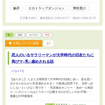
触手
エロトラップダンジョン
男性受け
文字数 8,852
最終更新日 2026.02.07
登録日 2026.02.07
BL
完結
ｼｮｰﾄｼｮｰﾄ
R18
お気に入りに追加
17
恋人のいるサラリーマンが大学時代の旧友たちに
再びマ○乳○虐めされる話
ハシバミ
【あらすじ】 たまたま喫茶店で大学時代の旧友に会い、昔を思い
出させられながら乳首虐めされる！ ※痴漢は犯罪です。 頭空っぽ
にしないといけない系です！ ・乳首責めオンリー ・攻め一人称語
り（このジャンルはどうやって記載するのが正しいのか不明） ・
微量なNTR要素有