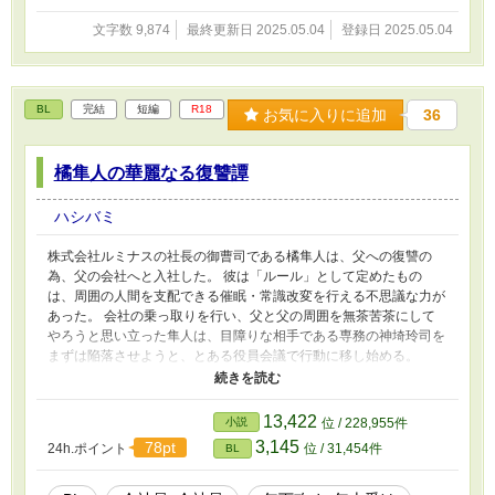
文字数 9,874
最終更新日 2025.05.04
登録日 2025.05.04
BL
完結
短編
R18
お気に入りに追加
36
橘隼人の華麗なる復讐譚
ハシバミ
株式会社ルミナスの社長の御曹司である橘隼人は、父への復讐の
為、父の会社へと入社した。 彼は「ルール」として定めたもの
は、周囲の人間を支配できる催眠・常識改変を行える不思議な力が
あった。 会社の乗っ取りを行い、父と父の周囲を無茶苦茶にして
やろうと思い立った隼人は、目障りな相手である専務の神埼玲司を
まずは陥落させようと、とある役員会議で行動に移し始める。
色々書いてますが、常識改変・催眠もので調教がメインです！ 年
下×年上。 主人公はわりと狂っていますが、受けを痛い目には合わ
せません。性的描写がメインですので、閲覧にはご注意ください。
13,422
小説
位 / 228,955件
3,145
78pt
24h.ポイント
位 / 31,454件
BL