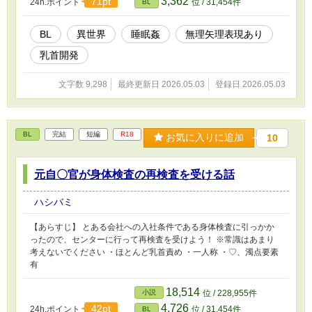
3,362
71pt
24h.ポイント
位 / 31,454件
BL
BL
異世界
睡眠姦
無理矢理表現あり
乳首開発
文字数 9,298
最終更新日 2026.05.03
登録日 2026.05.03
BL
完結
短編
R18
お気に入りに追加
10
元自〇官が身体検査の再検査を受ける話
ハシバミ
【あらすじ】 とある会社への入社条件である身体検査に引っかか
ったので、センターに行って再検査を受けよう！ ※常識はあまり
考えないでください ・ほとんど乳首責め ・一人称 ・♡、濁点要素
有
18,514
小説
位 / 228,955件
4,726
42pt
24h.ポイント
位 / 31,454件
BL