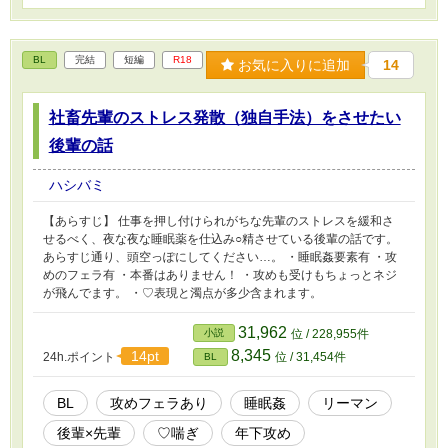
BL
完結
短編
R18
お気に入りに追加
14
社畜先輩のストレス発散（独自手法）をさせたい
後輩の話
ハシバミ
【あらすじ】 仕事を押し付けられがちな先輩のストレスを緩和さ
せるべく、夜な夜な睡眠薬を仕込み○精させている後輩の話です。
あらすじ通り、頭空っぽにしてください…。 ・睡眠姦要素有 ・攻
めのフェラ有 ・本番はありません！ ・攻めも受けもちょっとネジ
が飛んでます。 ・♡表現と濁点が多少含まれます。
31,962
小説
位 / 228,955件
8,345
14pt
24h.ポイント
位 / 31,454件
BL
BL
攻めフェラあり
睡眠姦
リーマン
後輩×先輩
♡喘ぎ
年下攻め