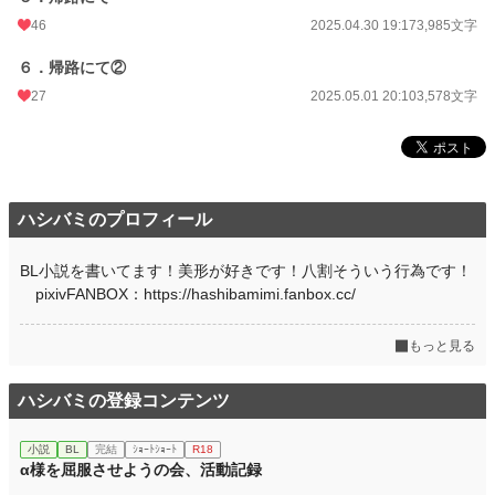
46
2025.04.30 19:17
3,985文字
６．帰路にて②
27
2025.05.01 20:10
3,578文字
ハシバミのプロフィール
BL小説を書いてます！美形が好きです！八割そういう行為です！
pixivFANBOX：https://hashibamimi.fanbox.cc/
もっと見る
ハシバミの登録コンテンツ
小説
BL
完結
ｼｮｰﾄｼｮｰﾄ
R18
α様を屈服させようの会、活動記録