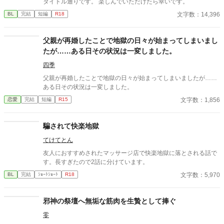
タイトル通りです。 楽しんでいただけたら幸いです。
文字数：14,396
BL
完結
短編
R18
父親が再婚したことで地獄の日々が始まってしまいまし
たが……ある日その状況は一変しました。
四季
父親が再婚したことで地獄の日々が始まってしまいましたが……
ある日その状況は一変しました。
文字数：1,856
恋愛
完結
短編
R15
騙されて快楽地獄
てけてとん
友人におすすめされたマッサージ店で快楽地獄に落とされる話で
す。長すぎたので2話に分けています。
文字数：5,970
BL
完結
ｼｮｰﾄｼｮｰﾄ
R18
邪神の祭壇へ無垢な筋肉を生贄として捧ぐ
零