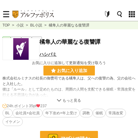
TOP
>
小説
>
BL小説
>
橘隼人の華麗なる復讐譚
BL
完結
短編
R18
橘隼人の華麗なる復讐譚
ハシバミ
お気に入りに追加して更新通知を受け取ろう
お気に入り追加
株式会社ルミナスの社長の御曹司である橘隼人は、父への復讐の為、父の会社へ
と入社した。
彼は「ルール」として定めたものは、周囲の人間を支配できる催眠・常識改変を
行える不思議な力があった。
会社の乗っ取りを行い、父と父の周囲を無茶苦茶にしてやろうと思い立った隼人
は、目障りな相手である専務の神埼玲司をまずは陥落させようと、とある役員会
24h.ポイント
35pt
237
議で行動に移し始める。
BL
会社員×会社員
年下攻め×年上受け
調教
催眠
常識改変
イケメン
色々書いてますが、常識改変・催眠もので調教がメインです！ 年下×年上。
主人公はわりと狂っていますが、受けを痛い目には合わせません。性的描写がメ
インですので、閲覧にはご注意ください。