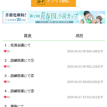
アプリで読む
小説
19,672 位 / 228,793 件
BL
4,879 位 / 31,418 件
お気に入り
36
24h.ポイント
35 pt
目次
感想
文字数
20,121
１．役員会議にて
更新日時
2025.05.01 20:10
36
2025.04.22 00:50
4,188文字
初回公開日時
2025.04.22 00:50
２．訓練部屋にて①
初回完結日時
2025.05.01 20:20
46
2025.04.22 00:50
2,128文字
週間ポイント
182 pt (26,058 位)
３．訓練部屋にて②
36
2025.04.22 09:05
3,630文字
月間ポイント
1,050 pt (23,495 位)
年間ポイント
19,981 pt (20,143 位)
４．訓練部屋にて③
46
2025.04.27 22:31
2,612文字
累計ポイント
44,788 pt (47,310 位)
５．帰路にて