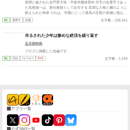
世間に秘された名門男子校・平坂学園体育科 空手の名選手であっ
た高尾雄一は、新任教師として赴任する 高潔な人格と鋼のように
鍛えられた肉体 それは、学園にとって最高の生贄の候補に他なら
なかった 至高の筋肉を持つ、精神を削られ意志をなくした青年を
文字数：236,341
BL
連載中
短編
太古の神に捧げるため、“水”、“風”、“土”の信奉者達が暗躍する 意
志をなくし筋肉の操り人形と化した“デク” 消える教師 山奥の男子
校で繰り広げられるダークファンタジー
吊るされた少年は惨めな絶頂を繰り返す
五月雨時雨
ブログに掲載した短編です。
文字数：1,434
BL
完結
ｼｮｰﾄｼｮｰﾄ
R18
アプリ一覧
公式SNS一覧