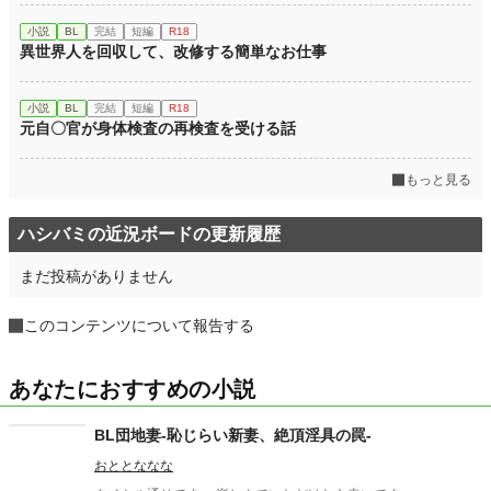
小説
BL
完結
短編
R18
異世界人を回収して、改修する簡単なお仕事
小説
BL
完結
短編
R18
元自〇官が身体検査の再検査を受ける話
もっと見る
ハシバミの近況ボードの更新履歴
まだ投稿がありません
このコンテンツについて報告する
あなたにおすすめの小説
BL団地妻-恥じらい新妻、絶頂淫具の罠-
おととななな