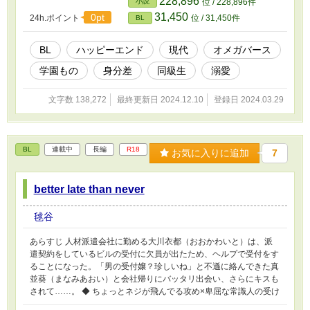
228,896
小説
位 / 228,896件
◆ オメガバース学園もの 超ロイヤルアルファ×（比較的）普通の男
31,450
0pt
24h.ポイント
位 / 31,450件
BL
子高校生オメガです。
BL
ハッピーエンド
現代
オメガバース
学園もの
身分差
同級生
溺愛
文字数 138,272
最終更新日 2024.12.10
登録日 2024.03.29
BL
連載中
長編
R18
お気に入りに追加
7
better late than never
毬谷
あらすじ 人材派遣会社に勤める大川衣都（おおかわいと）は、派
遣契約をしているビルの受付に欠員が出たため、ヘルプで受付をす
ることになった。「男の受付嬢？珍しいね」と不遜に絡んできた真
並葵（まなみあおい）と会社帰りにバッタリ出会い、さらにキスも
されて……。 ◆ ちょっとネジが飛んでる攻め×卑屈な常識人の受け