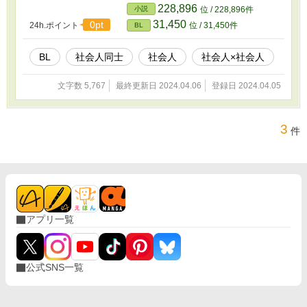
228,896
小説
位 / 228,896件
31,450
0pt
24h.ポイント
位 / 31,450件
BL
BL
社会人同士
社会人
社会人×社会人
文字数 5,767
最終更新日 2024.04.06
登録日 2024.04.05
3
件
アプリ一覧
公式SNS一覧