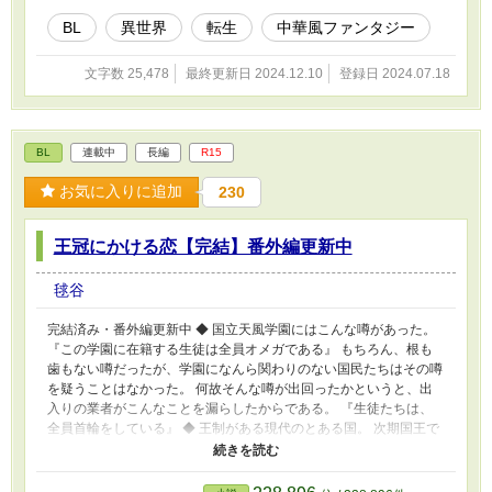
されずに後宮入りを果たしていた。 とりあえず水属性らしいので
能力を磨くことにするが…？ 「へ？お前、西方にいらっしゃる第
BL
異世界
転生
中華風ファンタジー
四皇子のお付きになるって採用試験申し込んでただろ？」
「…………そうなの？」 さっそく都を離れて遠く離れた地へ向か
文字数 25,478
最終更新日 2024.12.10
登録日 2024.07.18
うこととなり…！？ 果たして愚鈍と噂の第四王子はどんな人物な
のか。 「ようこそ。よろしくね？」 「あれ、お前、生きてたん
だ？」 実は超腹黒……！？ ※皇子×宦官 ※R-18要素は少し先にな
ります。
BL
連載中
長編
R15
お気に入りに追加
230
王冠にかける恋【完結】番外編更新中
毬谷
完結済み・番外編更新中 ◆ 国立天風学園にはこんな噂があった。
『この学園に在籍する生徒は全員オメガである』 もちろん、根も
歯もない噂だったが、学園になんら関わりのない国民たちはその噂
を疑うことはなかった。 何故そんな噂が出回ったかというと、出
入りの業者がこんなことを漏らしたからである。 『生徒たちは、
全員首輪をしている』 ◆ 王制がある現代のとある国。 次期国王で
ある第一王子・五鳳院景（ごおういんけい）も通う超エリート校・
国立天風学園。 そこの生徒である笠間真加（かさままなか）は、
ある日「ハル」という名前しかわからない謎の生徒と出会って……