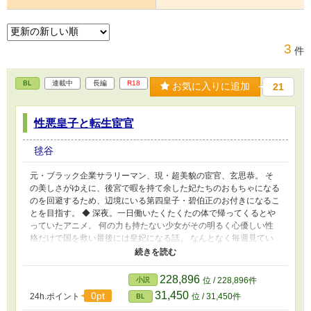
3
件
BL
連載中
長編
R18
お気に入りに追加
21
性悪皇子と転生宦官
毬谷
元・ブラック企業サラリーマン、現・超美貌の宦官、玄思恭。 そ
の美しさがゆえに、後宮で暇を持て余した妃たちのおもちゃになる
のを回避するため、辺境にいる第四皇子・碧伯正のお付きになるこ
とを目指す。 ◆ 深夜。一日働いたくたくたの体で帰ってくるとや
っていたアニメ。 何の力も持たない少女がその明るく心優しい性
格だけで国を救い最後には皇妃になる話。 なんとなく毎週見てい
たアニメをその日も見ながら寝落ちした俺は、目が覚めるとその世
界へ転生していた。 しかも、主人公の少女が死んだ二十五年後の
世界に。 その世界では、土、金、水、火、緑、人々はどれかの能
228,896
小説
位 / 228,896件
力を持ち、それを戦や生活に役立てていた。 俺は超美貌の宦官、
31,450
0pt
24h.ポイント
位 / 31,450件
BL
玄 思恭に転生していた。しかも、あまりに美しすぎるせいか去勢