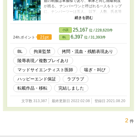
規の制服は軍服様であり、軍隊と同じ階級制度
が残る。 ナンバーワンと呼ばれる一人をトップ
に、ナンバーツーは五人。 以下、人数、氏名等
は一切公表されていない。 特に優れた者だけが
選抜され、その存在も極秘扱い。 ＊＊ そんな舞
台で出会った男達の物語です。 作中、SMや拷問
25,167
小説
位 / 228,620件
等の描写があります。苦手な方はご遠慮くださ
6,397
21pt
24h.ポイント
位 / 31,393件
BL
い。 ブログからの転載の為、短文、視覚的要素
を含む段落構成になっています。 愉しんでいた
だければ幸いです。
BL
拘束監禁
拷問・流血・残酷表現あり
陵辱表現／複数プレイあり
マッドサイエンティスト医師
喘ぎ・叫び
ハッピーエンド保証
ラブラブ
転載作品・移転
完結しました
文字数 313,387
最終更新日 2022.02.08
登録日 2021.08.20
2
件