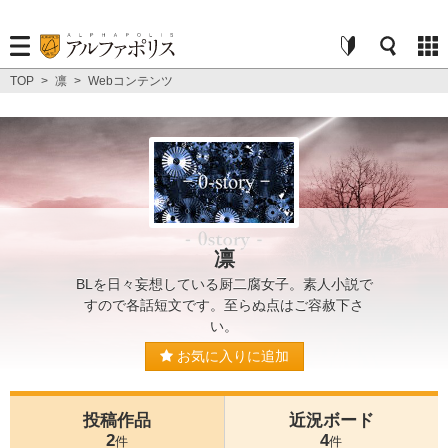
TOP
>
凛
>
Webコンテンツ
凛
BLを日々妄想している厨二腐女子。素人小説で
すので各話短文です。至らぬ点はご容赦下さ
い。
お気に入りに追加
投稿作品
近況ボード
2
4
件
件