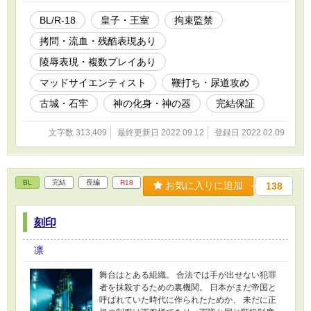
なイメージで書きました。 作中、SMや拷問等の
描写があります。苦手な方はご遠慮ください。
BL/R-18
皇子・王室
拘束監禁
至らぬ稚拙な文章ですが、喜んでいただければ
拷問・流血・残酷表現あり
幸いです。
陵辱表現・複数プレイあり
マッドサイエンティスト
鞭打ち・尿道攻め
古城・石牢
神の化身・神の器
完結保証
文字数 313,409
最終更新日 2022.09.12
登録日 2022.02.09
BL
完結
長編
R18
お気に入りに追加
138
刻印
凛
舞台はとある組織。 合法では手が出せない犯罪
者を抹殺するための裏機関。 日本がまだ帝国と
呼ばれていた時代に作られたためか、 未だに正