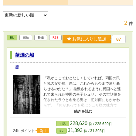
2
件
BL
完結
長編
R18
お気に入りに追加
87
華燭の城
凛
「私がここでおとなしくしていれば、両国の民
と私の父や母、弟は、これからも今まで通り暮
らせるのだな？」 拉致されるように異国へと連
れて来られた神国の皇子シュリ。 その世話役を
任されたラウと名乗る男は、初対面にもかかわ
らず、 「何があっても私はシュリ様の味方で
す」と言い切る。 冷たい石牢に呼ばれ、毎晩強
要される国王からの性的要求と拷問。 それを見
守るラウとの信頼関係と、育まれる愛情――。
228,620
小説
位 / 228,620件
＊＊ 時代は近代と近世の狭間。 日本で言うな
31,393
0pt
24h.ポイント
位 / 31,393件
BL
ら、馬と車が行き交う明治期辺りの欧州。 そん