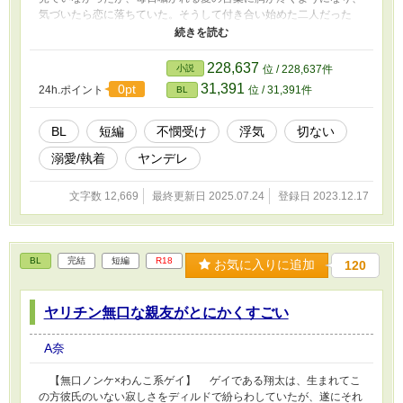
気づいたら恋に落ちていた。そうして付き合い始めた二人だった
が、一週間後、キサキの浮気が発覚する。絶望に堕とされたソラは
それでも好きでいることを辞められず、形だけの恋人関係を続けて
いた。しかしソラの精神は段々と病んでいき…… ※地雷が多い方
228,637
小説
位 / 228,637件
はご注意ください。
31,391
0pt
24h.ポイント
位 / 31,391件
BL
BL
短編
不憫受け
浮気
切ない
溺愛/執着
ヤンデレ
文字数 12,669
最終更新日 2025.07.24
登録日 2023.12.17
BL
完結
短編
R18
お気に入りに追加
120
ヤリチン無口な親友がとにかくすごい
A奈
【無口ノンケ×わんこ系ゲイ】 ゲイである翔太は、生まれてこ
の方彼氏のいない寂しさをディルドで紛らわしていたが、遂にそれ