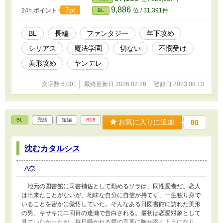
ロイ（16）傲慢ないじめっ子。スペックは高い
9,886
7pt
24h.ポイント
位 / 31,391件
BL
が、プライドも高い。一年飛び級して、現在高
等部二年に在籍している。金髪翠眼で、信者が
多い。上流貴族ゆえのしがらみを抱えており、
BL
長編
ファンタジー
年下攻め
その分学園内にも敵がいる。 受：麻義（17）
シリアス
魔法学園
切ない
不憫受け
努力家で強気。無表情のことが多く冷たく思わ
れがちだが、その実優しい。ロイに目をつけら
美形攻め
ヤンデレ
れ、ハードモードな学園生活を送っている。黒
髪黒目で、地味だが整った顔をしている。『一
文字数 6,001
最終更新日 2026.02.26
登録日 2023.08.13
属性』というこの世界において不利な特徴を持
っている。（ストーリー中で説明が出てきま
す） ※暴力などの描写が出てきます。苦手な方
はご注意ください。
BL
完結
短編
R18
お気に入りに追加
80
沈むカタルシス
A奈
地元の図書館に司書補佐として勤めるソラは、同性愛者だ。恋人
は出来たことがないが、地味な自分に自信が持てず、一生独り身で
いることを密かに覚悟していた。そんなある日図書館に訪れた美形
の男、キサキに二回目の逢瀬で告白される。最初は恋愛対象として
見ていなかったが、毎日囁かれる愛の言葉に胸が疼くようになり、