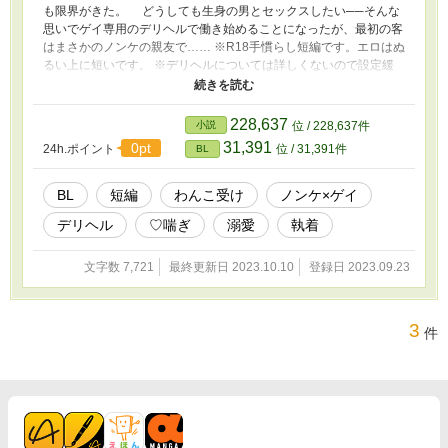
も限界がきた。 どうしても生身の男とセックスしたい──そんな
思いでゲイ専用のデリヘルで働き始めることになったが、最初の客
はまさかのノンケの親友で…… ※R18手慣らし短編です。エロはぬ
るい上に短いです。 ※デリヘルについては詳しくないので設定緩
めです。 ※受けが関西弁ですが、作者は関東出身なので間違いが
あれば教えて頂けると助かります。 ⭐︎2023/10/10 番外編追加しま
した！
228,637
小説
位 / 228,637件
31,391
0pt
24h.ポイント
位 / 31,391件
BL
BL
短編
わんこ受け
ノンケ×ゲイ
デリヘル
♡喘ぎ
溺愛
執着
文字数 7,721
最終更新日 2023.10.10
登録日 2023.09.23
3
件