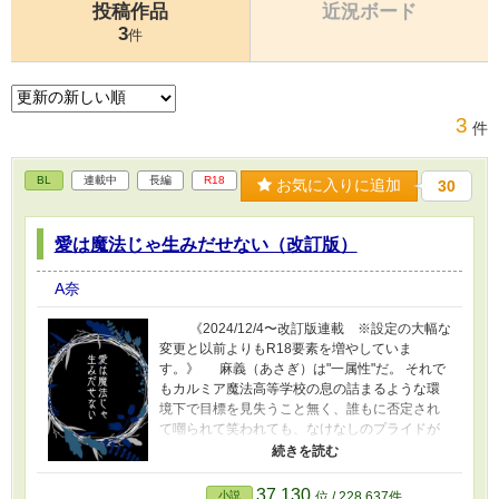
投稿作品
近況ボード
3
件
3
件
BL
連載中
長編
R18
お気に入りに追加
30
愛は魔法じゃ生みだせない（改訂版）
A奈
《2024/12/4〜改訂版連載 ※設定の大幅な
変更と以前よりもR18要素を増やしていま
す。》 麻義（あさぎ）は"一属性"だ。 それで
もカルミア魔法高等学校の息の詰まるような環
境下で目標を見失うこと無く、誰もに否定され
て嘲られて笑われても、なけなしのプライドが
己を支えていた。 が、それはすぐに使い物に
ならなくなった。
──────────────────────── 攻：
37,130
小説
位 / 228,637件