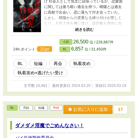
めながらも、一言も告げることなく卒業を迎え
け 社会人として気丈に頑張っているが、恋愛面
る。 二人の間には未練が残ったまま、卒業式の
に関しては後ろ暗い過去を持つ。晴陽とは過去
幕が閉じられる。阿比留は口にすることができ
に高校で出会い、恋に落ちて付き合っていた。
なかった一言を胸に抱え、加賀崎と再会するの
しかし、晴陽からの度重なる縛り付けが苦しく
だった。 更新報告用のX（Twitter）をフォローす
なり、大学入学を機に逃げ、遠距離を理由に自
ると作品更新に早く気づけて便利です X（旧
然消滅で晴陽と別れた。 太陽 晴陽（タイヨウ ハ
Twitter）： https://twitter.com/piedough_bl 制作
ルヒ）：攻め 明るく元気な性格で、周囲からの
秘話ブログ： https://piedough.fanbox.cc/ メッセ
人気が高い。しかしその実、月夜との関係を大
26,500
小説
位 / 228,887件
ージもらえると泣いて喜びます：
切にするあまり、執着してしまう面もある。大
6,857
21pt
24h.ポイント
位 / 31,450件
BL
https://marshmallow-qa.com/8wk9xo87onpix02?
学卒業後、月夜と同じ会社に入社した。 【あら
t=dlOeZc&utm_medium=url_text&utm_source=p
すじ】 晴陽と月夜は、高校時代に出会い、互
romotion
いに深い愛情を育んだ。しかし、海が大学進学
BL
短編
再会
執着攻め
のため遠くに引っ越すことになり、二人の間に
執着攻め×逃げたい受け
は別れが訪れた。遠距離恋愛は困難を伴い、や
がて二人は別れることを決断した。 それから
数年後、月夜は大学を卒業し、有名企業に就職
文字数 10,481
最終更新日 2024.03.20
登録日 2024.03.19
した。ある日、偶然の再会があった。晴陽が新
入社員として月夜の勤務先を訪れ、再び二人の
心は交わる。時間が経ち、お互いが成長し変わ
ったことを認識しながらも、彼らの愛は再燃す
BL
完結
短編
R18
お気に入りに追加
17
る。しかし、遠距離恋愛の過去の痛みが未だに
彼らの心に影を落としていた。 更新報告用の
X（Twitter）をフォローすると作品更新に早く気
ダメダメ淫魔でごめんなさい！
づけて便利です X（旧Twitter）：
https://twitter.com/piedough_bl 制作秘話ブロ
パイ生地製作委員会