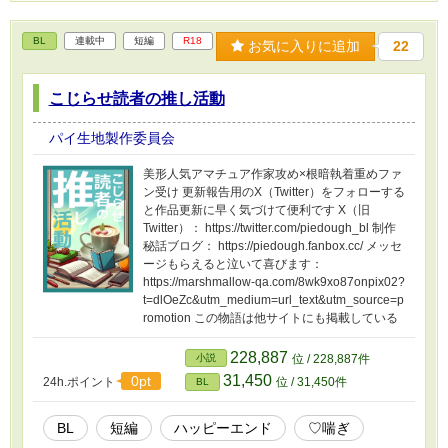
BL
連載中
短編
R18
お気に入りに追加
22
こじらせ読者の推し活動
パイ生地製作委員会
美形人気アマチュア作家攻め×根暗執着重めファ
ン受け 更新報告用のX（Twitter）をフォローする
と作品更新に早く気づけて便利です X（旧
Twitter）： https://twitter.com/piedough_bl 制作
秘話ブログ： https://piedough.fanbox.cc/ メッセ
ージもらえると泣いて喜びます：
https://marshmallow-qa.com/8wk9xo87onpix02?
t=dlOeZc&utm_medium=url_text&utm_source=p
romotion この物語は他サイトにも掲載している
228,887
小説
位 / 228,887件
31,450
0pt
24h.ポイント
位 / 31,450件
BL
BL
短編
ハッピーエンド
♡喘ぎ