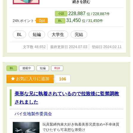
い）⇔妹は真波（まなみ） 大学1年生。大学の語
は、スペイン人の父と日本人の母を持つ双子の
学の授業では席順があいうえお順のため、イザ
兄弟、アルベルト（マカミ）とイザリが、日本
リくんと隣の席になる。ふとしたことから妹と
228,887
に引っ越してくるところから始まる。マカミは
小説
位 / 228,887件
チャラ男で有名なイザリくんが付き合っている
内向的で、イザリは勝気で努力家である。彼ら
31,450
0pt
24h.ポイント
位 / 31,450件
BL
ことを知る。 湊 漁（みなと いざり） 大学1年
は幼馴染のアンウィルと一緒に野球を始める
生。成績優秀、運動神経抜群、おまけに顔良し
が、マカミは野球にあまり興味がなく、イザリ
の、天から二物も三物も与えられた存在。ただ
BL
短編
大学生
完結
やアンウィルに影響されて始めただけである。
し性格に難あり。高2あたりから彼女をとっかえ
しかし、アンウィルに対する淡い恋心が芽生え
ひっかえしていると噂されている。 更新報告用
始めると、マカミは野球を続ける理由ができ、
文字数 48,652
最終更新日 2024.07.03
登録日 2024.02.11
のX（Twitter）をフォローすると作品更新に早く
すこしだけ努力を続けるようになる。 高校時代
気づけて便利です X（旧Twitter）：
マカミ、イザリ、アンウィルは高校生になり、
https://twitter.com/piedough_bl 制作秘話ブロ
さらに野球に打ち込むようになる。イザリの夢
グ： https://piedough.fanbox.cc/ メッセージもら
は甲子園出場で、アンウィルもその夢を共有し
BL
連載中
短編
R18
えると泣いて喜びます：https://marshmallow-
ている。マカミは野球への興味は薄いものの、
qa.com/8wk9xo87onpix02?
アンウィルへの恋心から野球を続けている。イ
お気に入りに追加
106
t=dlOeZc&utm_medium=url_text&utm_source=p
ザリはマカミの気持ちを知っているが、そのこ
romotion
とに対して何も言わず、ただ優しく支えてい
美形な兄に執着されているので拉致後に監禁調教
る。 ある雨の日、イザリが練習後に学校に忘れ
物を取りに戻る途中で交通事故に遭い、命を落
されました
とす。マカミとアンウィルはその悲劇に深く傷
つくが、イザリの夢と彼の思いを引き継ぐこと
パイ生地製作委員会
を誓う。
玩具緊縛拘束大好き執着美形兄貴攻め×不幸体質
でひたすら可哀想な弟受け