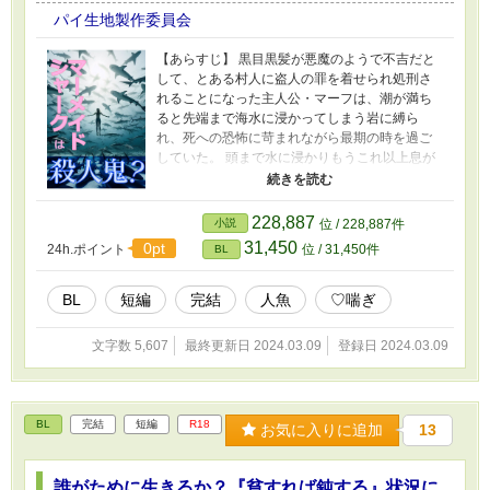
qa.com/8wk9xo87onpix02?
パイ生地製作委員会
t=dlOeZc&utm_medium=url_text&utm_source=p
romotion
【あらすじ】 黒目黒髪が悪魔のようで不吉だと
して、とある村人に盗人の罪を着せられ処刑さ
れることになった主人公・マーフは、潮が満ち
ると先端まで海水に浸かってしまう岩に縛ら
れ、死への恐怖に苛まれながら最期の時を過ご
していた。 頭まで水に浸かりもうこれ以上息が
できないと諦めかけたそのとき、何者かによっ
て縄が噛み切られ、海のどこかへ連れられてゆ
くのだった。 目覚めたときには海に繋がる洞窟
228,887
小説
位 / 228,887件
にいて、マーフはマーメイドシャークのヘクウ
31,450
0pt
24h.ポイント
位 / 31,450件
BL
ィンと出会う。 更新報告用のX（Twitter）をフォ
ローすると作品更新に早く気づけて便利です
X（旧Twitter）： https://twitter.com/piedough_bl
BL
短編
完結
人魚
♡喘ぎ
制作秘話ブログ： https://piedough.fanbox.cc/ メ
ッセージもらえると泣いて喜びます：
文字数 5,607
最終更新日 2024.03.09
登録日 2024.03.09
https://marshmallow-qa.com/8wk9xo87onpix02?
t=dlOeZc&utm_medium=url_text&utm_source=p
romotion
BL
完結
短編
R18
お気に入りに追加
13
誰がために生きるか？『貧すれば鈍する』状況に