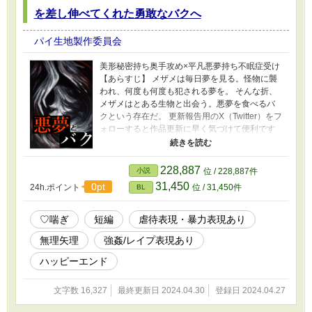
を差し伸べてくれた勇敢なバクへ
パイ生地製作委員会
美形秘密持ち奥手攻め×平凡悪夢持ち不眠症受け
【あらすじ】 メザメは毎日夢を見る。怪物に襲
われ、何度も何度も犯される夢を。 そんな折、
メザメはとある生物と出会う。悪夢を食べるバ
クという存在だ。 更新報告用のX（Twitter）をフ
ォローすると作品更新に早く気づけて便利です
X（旧Twitter）： https://twitter.com/piedough_bl
★一言でもメッセージ嬉しいです：
https://marshmallow-qa.com/8wk9xo87onpix02?
228,887
小説
位 / 228,887件
t=dlOeZc&utm_medium=url_text&utm_source=p
31,450
0pt
24h.ポイント
位 / 31,450件
BL
romotion
♡喘ぎ
短編
虐待表現・暴力表現あり
無理矢理
強姦/レイプ表現あり
ハッピーエンド
文字数 16,327
最終更新日 2024.04.30
登録日 2024.04.27