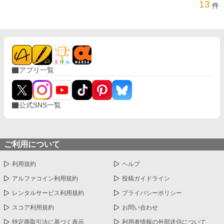
13
件
つの創作的な視点を提供するに過ぎず、現実に
そういった行為を推奨するものでは決してな
い。 また、この物語はフィクションであり、現
実の人物・団体とは一切関係がない。 更新報告
用のX（Twitter）をフォローすると作品更新に早
く気づけて便利です X（旧Twitter）：
https://twitter.com/piedough_bl 制作秘話ブロ
アプリ一覧
グ： https://piedough.fanbox.cc/ メッセージもら
えると泣いて喜びます：https://marshmallow-
qa.com/8wk9xo87onpix02?
t=dlOeZc&utm_medium=url_text&utm_source=p
公式SNS一覧
romotion
ご利用について
利用規約
ヘルプ
アルファコイン利用規約
投稿ガイドライン
レンタルサービス利用規約
プライバシーポリシー
スコア利用規約
お問い合わせ
特定商取引法に基づく表示
利用者情報の外部送信について