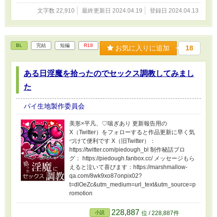
文字数 22,910
最終更新日 2024.04.19
登録日 2024.04.13
BL
完結
短編
R18
お気に入りに追加
18
ある日淫魔を拾ったのでセックス調教してみまし
た
パイ生地製作委員会
美形×平凡、♡喘ぎあり 更新報告用の
X（Twitter）をフォローすると作品更新に早く気
づけて便利です X（旧Twitter）：
https://twitter.com/piedough_bl 制作秘話ブロ
グ： https://piedough.fanbox.cc/ メッセージもら
えると泣いて喜びます：https://marshmallow-
qa.com/8wk9xo87onpix02?
t=dlOeZc&utm_medium=url_text&utm_source=p
romotion
228,887
小説
位 / 228,887件