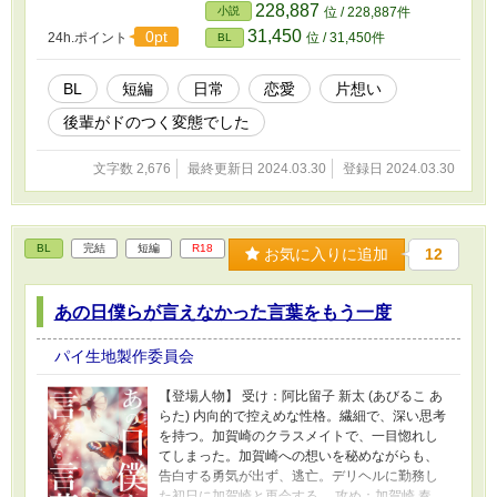
こと。 湊 灯（ミナト アカル）：鯵刺と同じ高校
228,887
小説
位 / 228,887件
の2年生で、春から3年生。髪の毛はブリュネッ
31,450
0pt
24h.ポイント
位 / 31,450件
BL
ト（栗毛色、地毛）で、瞳の色はアンバー（赤
っぽい濃い茶色）。外見に華あり、性癖に難あ
りの残念な青年。高校のときアジさんと同じ陸
BL
短編
日常
恋愛
片想い
上部だった。できることなら四六時中アジさん
後輩がドのつく変態でした
とくっついていたい引っ付き虫。 【あらすじ】
制服の第二ボタンをめぐるやりとりから始ま
る、二人の高校生の友情と恋の物語。鯵刺逸渡
文字数 2,676
最終更新日 2024.03.30
登録日 2024.03.30
（アジサシ ハヤト）と後輩の湊灯（ミナト アカ
ル）は陸上をきっかけに出会い、次第に心を通
わせていく。しかし、卒業を控えたアジさん
は、自分の気持ちを伝えることをためらい、代
BL
完結
短編
R18
お気に入りに追加
12
わりに制服の第二ボタンをアカルにプレゼント
する。卒業式の後、アカルがアジさんに最後の
キスを求め、二人の想いが交錯する。そして、
あの日僕らが言えなかった言葉をもう一度
アジさんが東京へ旅立つ日、アカルは彼を見送
り、彼らの手は握り締められたまま、新たな旅
パイ生地製作委員会
立ちへと向かう。終わりなき旅路の中で、彼ら
の想いは確かな絆となり、ハナミズキの花言葉
【登場人物】 受け：阿比留子 新太 (あびるこ あ
「私の愛を受け止めて」の意味が重なる。 更新
らた) 内向的で控えめな性格。繊細で、深い思考
報告用のX（Twitter）をフォローすると作品更新
を持つ。加賀崎のクラスメイトで、一目惚れし
に早く気づけて便利です X（旧Twitter）：
てしまった。加賀崎への想いを秘めながらも、
https://twitter.com/piedough_bl 制作秘話ブロ
告白する勇気が出ず、逃亡。デリヘルに勤務し
グ： https://piedough.fanbox.cc/ メッセージもら
た初日に加賀崎と再会する。 攻め：加賀崎 奏