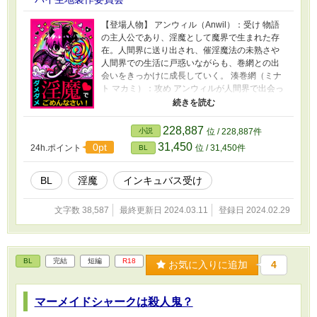
グ： https://piedough.fanbox.cc/ メッセージもら
えると泣いて喜びます：https://marshmallow-
【登場人物】 アンウィル（Anwil）：受け 物語
qa.com/8wk9xo87onpix02?
の主人公であり、淫魔として魔界で生まれた存
t=dlOeZc&utm_medium=url_text&utm_source=p
在。人間界に送り出され、催淫魔法の未熟さや
romotion
人間界での生活に戸惑いながらも、巻網との出
会いをきっかけに成長していく。 湊巻網（ミナ
ト マカミ）：攻め アンウィルが人間界で出会っ
た不幸な人間。絶倫のせいでした失恋の経験か
らくる傷を抱え、人間関係に悩む一方で、アン
ウィルに対して深い愛情を抱く。物語を通じて
228,887
小説
位 / 228,887件
自らの過去と向き合い、アンウィルとともに成
31,450
0pt
24h.ポイント
位 / 31,450件
BL
長していく。 魔界の淫魔たち: アンウィルと同様
に魔界で生まれた淫魔たち。彼らは精気を摂取
し、魔界の秩序を守る使命を果たしているが、
BL
淫魔
インキュバス受け
アンウィルが未熟であることから、彼を人間界
に送り出す決定が下された。 先輩淫魔: アンウィ
文字数 38,587
最終更新日 2024.03.11
登録日 2024.02.29
ルの先輩であり、彼を成長させるために叱咤激
励して人間界に送り出した。彼の指導がアンウ
ィルの成長に影響を与える。 更新報告用の
X（Twitter）をフォローすると作品更新に早く気
BL
完結
短編
R18
お気に入りに追加
4
づけて便利です X（旧Twitter）：
https://twitter.com/piedough_bl 制作秘話ブロ
グ： https://piedough.fanbox.cc/ メッセージもら
マーメイドシャークは殺人鬼？
えると泣いて喜びます：https://marshmallow-