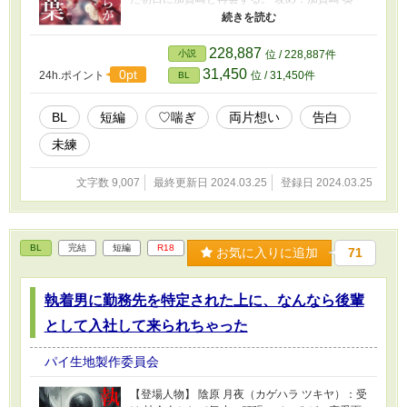
えると泣いて喜びます：https://marshmallow-
(かがさき かなで) 穏やかで温厚な性格。周囲か
qa.com/8wk9xo87onpix02?
らの信頼が厚く、人当たりが良い。スポーツ万
t=dlOeZc&utm_medium=url_text&utm_source=p
能でバスケが上手い。学校の人気者だが、実は
228,887
romotion
小説
位 / 228,887件
内に秘めた想いを抱えている。 【あらすじ】 加
31,450
0pt
24h.ポイント
位 / 31,450件
BL
賀崎は学校のアイドル的存在だった。彼の周り
には常に友人たちが集まり、スポーツや勉強で
活躍する姿は、誰もが憧れる存在だった。 一
BL
短編
♡喘ぎ
両片想い
告白
方、阿比留子は、内気で地味な存在だった。学
未練
園の中で目立たず、人との距離を保ちながら、
静かに日々を過ごしていた。 ある日、阿比留は
加賀崎の部活の全校生徒応援に行くことにな
文字数 9,007
最終更新日 2024.03.25
登録日 2024.03.25
り、初めて彼の姿を目にする。加賀崎の輝く笑
顔に心を奪われた阿比留子は、彼に対する特別
な感情を抱くようになる。阿比留子は自分の気
持ちに気付き始め、加賀崎に対する特別な感情
BL
完結
短編
R18
お気に入りに追加
71
に気付く。彼は加賀崎に近づき、彼との距離を
縮めようと努力するが、阿比留子は加賀崎の
「好きな子」の存在が気になってしまい、素直
執着男に勤務先を特定された上に、なんなら後輩
になれない。 卒業式の日、阿比留は勇気を振り
として入社して来られちゃった
絞り、加賀崎に告白する決意をする。しかし、
その直前に彼は加賀崎の過去の秘密を知ってし
まう（実は、加賀崎には現在好きな人がい
パイ生地製作委員会
る）。加賀崎には思いをはせる人物がいたこと
を知った阿比留子は、彼に対する思いを胸に秘
【登場人物】 陰原 月夜（カゲハラ ツキヤ）：受