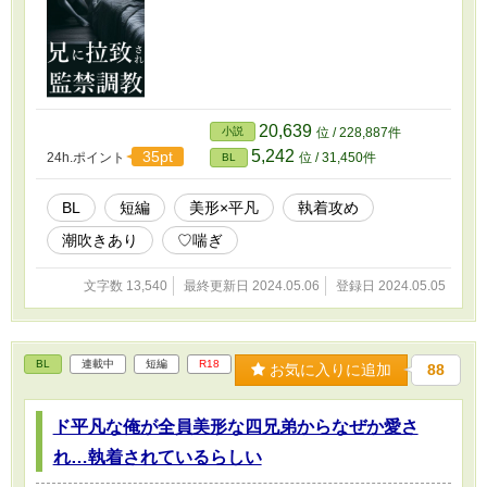
20,639
小説
位 / 228,887件
5,242
35pt
24h.ポイント
位 / 31,450件
BL
BL
短編
美形×平凡
執着攻め
潮吹きあり
♡喘ぎ
文字数 13,540
最終更新日 2024.05.06
登録日 2024.05.05
BL
連載中
短編
R18
お気に入りに追加
88
ド平凡な俺が全員美形な四兄弟からなぜか愛さ
れ…執着されているらしい