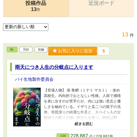
投稿作品
近況ボード
13
件
13
件
BL
完結
短編
お気に入りに追加
5
雨天につき人生の分岐点に入ります
パイ生地製作委員会
【登場人物】 湊 巻網（ミナト マカミ）：攻め
高校生。内向的でおとなしい性格。人前で感情
を表に出すのが苦手だが、内には強い意志と優
しさを秘めている。イザリと瓜二つの双子の兄
弟。母親譲りの綺麗な外見と、スペイン人の父
親譲りの彫りの深い顔立ちを持つ。特技は野
球。元々はあまり興味がなかったが、イザリと
アンウィルの影響で続けるようになる。ポジシ
ョンはピッチャー。 父親がスペイン人、母親が
228,887
小説
位 / 228,887件