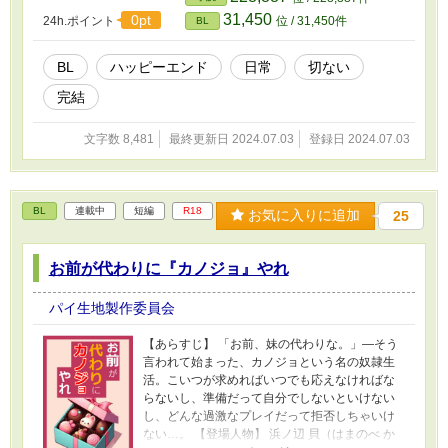
日本人という国際的な家庭で育つ。日本に引っ
31,450
0pt
24h.ポイント
位 / 31,450件
BL
越してきたことで、言語や文化の違いに戸惑い
ながらも、野球を通じて友人を作り、成長して
いく。 湊 漁（ミナト イザリ）：ライバル 高校
BL
ハッピーエンド
日常
切ない
生。勝気で努力家。常に前向きで、周囲を引っ
完結
張るリーダーシップを持つ。兄弟や友人に対し
て非常に優しく、思いやりがある。マカミの双
子の兄弟。マカミと同じく、日本人とスペイン
文字数 8,481
最終更新日 2024.07.03
登録日 2024.07.03
人のハーフ。明るく活発な性格で、チームのム
ードメーカー。趣味・特技は野球。ポジション
はキャッチャーで、チームの指揮を執ることが
得意。戦術にも詳しく、冷静な判断力を持つ。
BL
連載中
短編
R18
お気に入りに追加
25
マカミと同じく国際的な家庭で育ち、日本に引
っ越してからもその明るさで友人を作る。マカ
ミを常に気にかけ、彼の支えとなる。 アンウィ
お前が代わりに『カノジョ』やれ
ル：受け 高校生。明るく社交的で、誰とでもす
ぐに仲良くなれる性格。感情を素直に表現し、
パイ生地製作委員会
人を励ますことが得意。マカミとイザリの幼馴
染。大きな瞳が特徴的。彼の明るさは周囲を元
【あらすじ】 「お前、妹の代わりな。」―そう
気づける。趣味は野球。ポジションはピッチャ
言われて始まった、カノジョという名の奴隷生
ーから→キャッチャーへ転向。幼少期からマカ
活。こいつが求めればいつでも応えなければな
ミとイザリと共に過ごし、特にマカミに対して
らないし、準備だって自分でしないといけない
は特別な感情を抱く。とある事故の後、夢を継
し、どんな過激なプレイだって拒否しちゃいけ
ぐためにマカミと共に甲子園を目指す。 【あら
ない…。 【登場人物】 浜ノ辺 貝（はまのべ か
すじ※重要なネタバレを含む】 小学生時代 物語