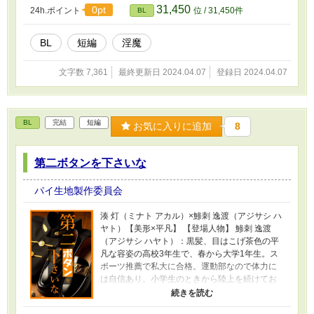
31,450
0pt
24h.ポイント
位 / 31,450件
BL
BL
短編
淫魔
文字数 7,361
最終更新日 2024.04.07
登録日 2024.04.07
BL
完結
短編
お気に入りに追加
8
第二ボタンを下さいな
パイ生地製作委員会
湊 灯（ミナト アカル）×鯵刺 逸渡（アジサシ ハ
ヤト）【美形×平凡】 【登場人物】 鯵刺 逸渡
（アジサシ ハヤト）：黒髪、目はこげ茶色の平
凡な容姿の高校3年生で、春から大学1年生。ス
ポーツ推薦で私大に合格。運動部なので体力に
は自信あり。小学生のときから陸上を続けてお
り、お正月の箱根駅伝に出るのが小さいころか
らの目標。趣味は陸上や健康関連の動画を見る