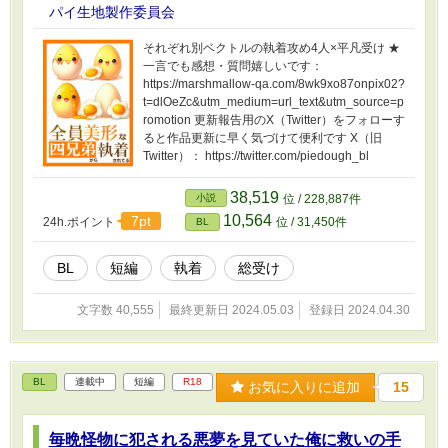
パイ生地製作委員会
それぞれ別ベクトルの執着攻め4人×平凡受け ★
一言でも感想・質問嬉しいです：
https://marshmallow-qa.com/8wk9xo87onpix02?
t=dlOeZc&utm_medium=url_text&utm_source=p
romotion 更新報告用のX（Twitter）をフォローす
ると作品更新に早く気づけて便利です X（旧
Twitter）： https://twitter.com/piedough_bl
38,519
小説
位 / 228,887件
10,564
7pt
24h.ポイント
位 / 31,450件
BL
BL
短編
執着
総受け
文字数 40,555
最終更新日 2024.05.03
登録日 2024.04.30
BL
連載中
短編
R18
お気に入りに追加
15
毎晩怪物に犯される悪夢を見ていた俺に救いの手