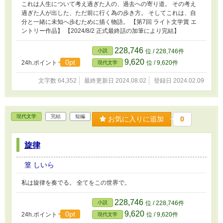
これは人生について考え過ぎた人の、過去への寄り道。 その考え
過ぎた人が出した、ただ前に行く為の歩き方。 そしてこれは、自
分と一緒に未知へ歩むために描く物語。 【第7回 ライト文学賞 エ
ントリー作品】 【2024/8/2 正式最終話の加筆により完結】
228,746
小説
位 / 228,746件
9,620
0pt
24h.ポイント
位 / 9,620件
現代文学
文字数 64,352
最終更新日 2024.08.02
登録日 2024.02.09
現代文学
完結
短編
お気に入りに追加
0
旋律
篁 しいら
私は旋律を奏でる。 全てをこの世界で。
228,746
小説
位 / 228,746件
9,620
0pt
24h.ポイント
位 / 9,620件
現代文学