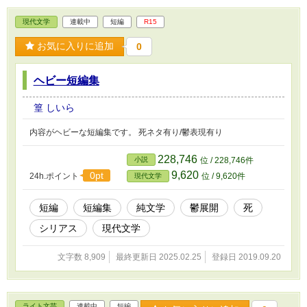
現代文学
連載中
短編
R15
お気に入りに追加
0
ヘビー短編集
篁 しいら
内容がヘビーな短編集です。 死ネタ有り/鬱表現有り
228,746
小説
位 / 228,746件
9,620
0pt
24h.ポイント
位 / 9,620件
現代文学
短編
短編集
純文学
鬱展開
死
シリアス
現代文学
文字数 8,909
最終更新日 2025.02.25
登録日 2019.09.20
ライト文芸
連載中
短編