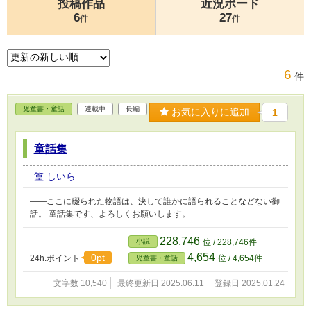
投稿作品
近況ボード
6
27
件
件
6
件
児童書・童話
連載中
長編
お気に入りに追加
1
童話集
篁 しいら
――ここに綴られた物語は、決して誰かに語られることなどない御
話。 童話集です、よろしくお願いします。
228,746
小説
位 / 228,746件
4,654
0pt
24h.ポイント
位 / 4,654件
児童書・童話
文字数 10,540
最終更新日 2025.06.11
登録日 2025.01.24