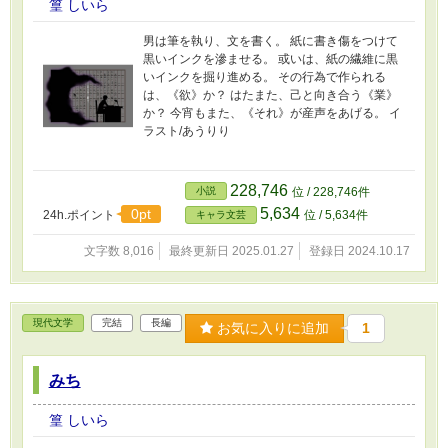
篁 しいら
男は筆を執り、文を書く。 紙に書き傷をつけて
黒いインクを滲ませる。 或いは、紙の繊維に黒
いインクを掘り進める。 その行為で作られる
は、《欲》か？ はたまた、己と向き合う《業》
か？ 今宵もまた、《それ》が産声をあげる。 イ
ラスト/あうりり
228,746
小説
位 / 228,746件
5,634
0pt
24h.ポイント
位 / 5,634件
キャラ文芸
文字数 8,016
最終更新日 2025.01.27
登録日 2024.10.17
現代文学
完結
長編
お気に入りに追加
1
みち
篁 しいら