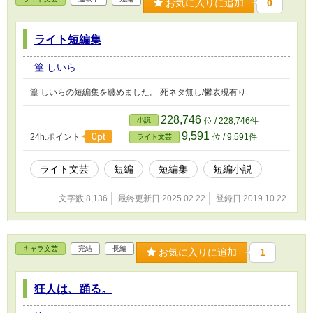
お気に入りに追加
0
ライト短編集
篁 しいら
篁 しいらの短編集を纏めました。 死ネタ無し/鬱表現有り
228,746
小説
位 / 228,746件
9,591
0pt
24h.ポイント
位 / 9,591件
ライト文芸
ライト文芸
短編
短編集
短編小説
文字数 8,136
最終更新日 2025.02.22
登録日 2019.10.22
キャラ文芸
完結
長編
お気に入りに追加
1
狂人は、踊る。