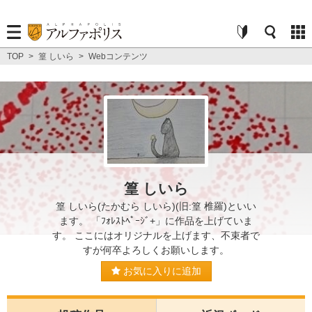
TOP
>
篁 しいら
>
Webコンテンツ
篁 しいら
篁 しいら(たかむら しいら)(旧:篁 椎羅)といい
ます。 「ﾌｫﾚｽﾄﾍﾟｰｼﾞ+」に作品を上げていま
す。 ここにはオリジナルを上げます、不束者で
すが何卒よろしくお願いします。
お気に入りに追加