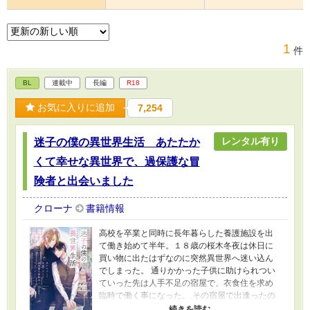
1
件
BL
連載中
長編
R18
お気に入りに追加
7,254
レンタル有り
迷子の僕の異世界生活 あたたか
くて幸せな異世界で、過保護な冒
険者と出会いました
クローナ
書籍情報
高校を卒業と同時に長年暮らした養護施設を出
て働き始めて半年。１８歳の桜木冬夜は休日に
買い物に出たはずなのに突然異世界へ迷い込ん
でしまった。 通りかかった子供に助けられつい
ていった先は人手不足の宿屋で、衣食住を求め
臨時で働く事になった。 その宿屋で出逢ったの
は冒険者のクラウス。 冒険者を辞めて騎士に復