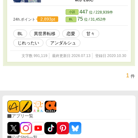
帰すると言うクラウスに誘われ仕事を求め一緒
に王都へ向かい今度は馴染み深い孤児院で働く
447
小説
位 / 228,939件
事に。 神様からの啓示もなく、なぜ自分が迷い
75
2,893pt
24h.ポイント
位 / 31,452件
BL
込んだのか理由もわからないまま周りの人に助
けられながら異世界で幸せになるお話です。
2022,04,02 第二部を始めることに加え読みや
BL
異世界転移
恋愛
甘々
すくなればと第一部に章を追加しました。
じれったい
アンダルシュ
文字数 991,119
最終更新日 2026.07.13
登録日 2020.10.30
1
件
アプリ一覧
公式SNS一覧