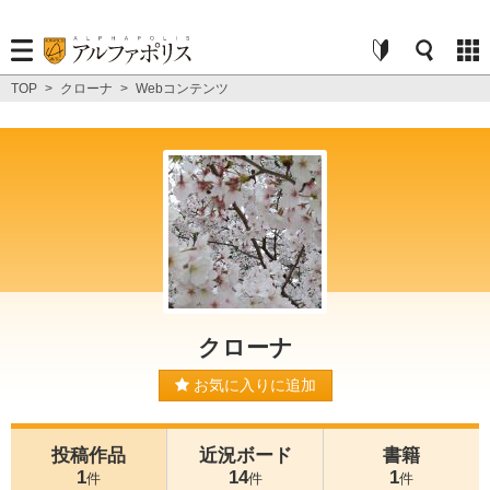
TOP
>
クローナ
>
Webコンテンツ
クローナ
お気に入りに追加
投稿作品
近況ボード
書籍
1
14
1
件
件
件