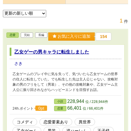
1
件
恋愛
完結
長編
お気に入りに追加
154
乙女ゲーの男キャラに転生しました
さき
乙女ゲームのプレイ中に気を失って、気づいたら乙女ゲームの世界
の住人に転生していた。でも転生した先は主人公じゃない。攻略対
象の男のフリをして（男装）、その他の攻略対象や、乙女ゲーム主
人公に振り回されながらハッピーエンドを目指すお話。
228,944
小説
位 / 228,944件
66,401
0pt
24h.ポイント
位 / 66,401件
恋愛
コメディ
恋愛要素あり
異世界
乙女ゲーム
男装
逆ハーレム
王子様