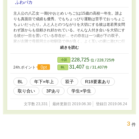
ふわパカ
主人公の八乙女 一期(やおとめ いちご)は15歳の高校一年生。誰よ
りも真面目で成績も優秀。でもちょっぴり運動は苦手でおっちょこ
ちょいだったり。人と人とのつながりを大切にする彼は老若男女問
わず誰からも信頼され好かれている。そんな人付き合いを大切にす
る彼が一目を置いている存在が… その存在は一つ歳が下の双子。
家が左隣で母親同士が幼馴染で仲が良く、よく互いの家に遊びに行
ったり家族ぐるみで付き合いがあった。保育園も小学校も中学校も
ずっと一緒。彼らの名前は…兄が二階堂 桃汰(にかいどう ももた)、
弟が二階堂 柚斗(にかいどう ゆずと) 桃汰は人懐こく甘えん坊さん
228,725
小説
位 / 228,725件
で小さい頃からずっと一期にくっついているような子。おまけに泣
31,407
0pt
24h.ポイント
位 / 31,407件
BL
き虫でよく友達や弟と喧嘩しては助けを求めに一期の元へ。でもし
かし中学生にもなると変わったようで…？ 柚斗は兄の桃汰よりも
しっかり者。でもそれは強がってるだけで人に甘えるのが苦手なだ
BL
年下×年上
双子
R18要素あり
け。それを理解している一期には心を開いている様子。おっちょこ
取り合い
3Pあり
学生×学生
ちょいな一期を常に気にしており、心配性な彼は一期に対して叱る
事もあったり。中学生になっても性格は変わらず、少し強気なとこ
ろはいまだ健在。 小さい頃から一緒に育ってきた3人。やがて互い
文字数 23,331
最終更新日 2019.06.30
登録日 2019.06.24
を思いやる心は何か違う感情に変わっていく。 双子が織りなす恋
愛模様。いざご覧あれ。 ※r15-18行為あり→タイトルに記載 ※登
場人物は話を重ねるごとに歳も重ねる予定→よって登場人物紹介は
3
件
随時追記・変更あり ※ご意見、ご要望随時受け付けます！感想い
ただけると頑張れます！