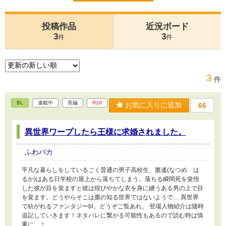
投稿作品
近況ボード
3
3
件
件
3
件
BL
連載中
長編
R18
お気に入りに追加
66
異世界ワープしたら王様に求婚されました。
ふわパカ
平凡な暮らしをしているごく普通の男子高校生、棗遙(なつめ は
るか)はある日学校の屋上から落ちてしまう。落ちる瞬間死を覚悟
した彼が目を覚ますと彼は煌びやかな衣を身に纏うある男の上で目
を覚ます。どうやらそこは棗の知る世界ではないようで… 異世界
で紡がれるファンタジーbl。どうぞご覧あれ。 登場人物紹介は随時
追記していきます！ネタバレに繋がる可能性もあるので読む時は慎
重に…！