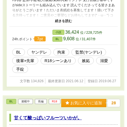
R内容 監禁/手錠/殺人/嫉妬/束縛/拘束/ヤンデレ 受け目線が基本です
がsideストーリーも組み込んでいます 読んでくださってる皆さまあ
りがとうございます！ただいま表紙絵を募集してます！描いて下さ
る方待ってます！ ご意見やご要望などお待ちしてます(*・ω・*) コ
メントくれると嬉しいです！励みになります(*'▽'*) 更新速度上げら
れるよう努めます！ これからも病み彼をお願いします┌（┌ ＾o
＾）┐
36,424
小説
位 / 228,725件
9,608
7pt
24h.ポイント
位 / 31,407件
BL
BL
ヤンデレ
拘束
監禁(ヤンデレ)
後輩×先輩
R18シーンあり
嫉妬
溺愛
手錠
文字数 134,826
最終更新日 2021.06.12
登録日 2019.06.27
BL
連載中
長編
R18
お気に入りに追加
28
甘くて酸っぱいフルーツいかが。