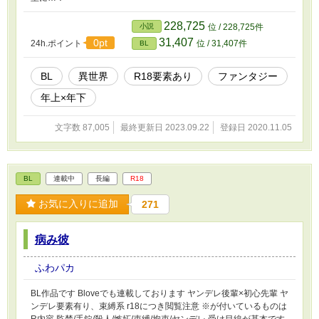
228,725
小説
位 / 228,725件
31,407
0pt
24h.ポイント
位 / 31,407件
BL
BL
異世界
R18要素あり
ファンタジー
年上×年下
文字数 87,005
最終更新日 2023.09.22
登録日 2020.11.05
BL
連載中
長編
R18
お気に入りに追加
271
病み彼
ふわパカ
BL作品です Bloveでも連載しております ヤンデレ後輩×初心先輩 ヤ
ンデレ要素有り、束縛系 r18につき閲覧注意 ※が付いているものは