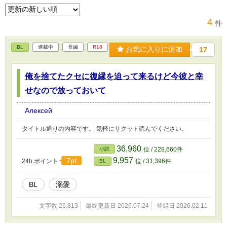
4
件
BL
連載中
長編
R18
お気に入りに追加
17
俺を捨てたクセに復縁を迫って来るけど今彼と幸
せなので放っておいて
Алексей
タイトル通りの内容です。 気軽にサクット読んでください。
36,960
小説
位 / 228,660件
9,957
7pt
24h.ポイント
位 / 31,396件
BL
BL
溺愛
文字数 26,813
最終更新日 2026.07.24
登録日 2026.02.11