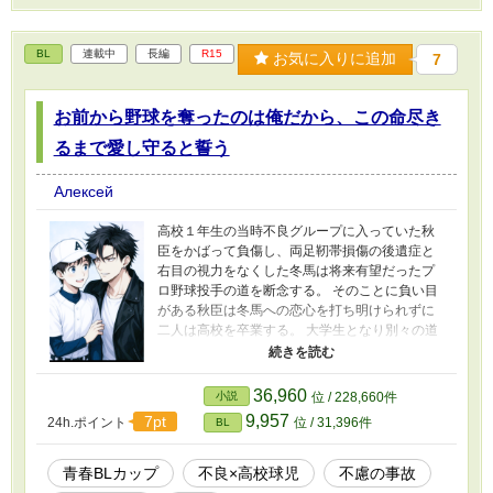
BL
連載中
長編
R15
お気に入りに追加
7
お前から野球を奪ったのは俺だから、この命尽き
るまで愛し守ると誓う
Алексей
高校１年生の当時不良グループに入っていた秋
臣をかばって負傷し、両足靭帯損傷の後遺症と
右目の視力をなくした冬馬は将来有望だったプ
ロ野球投手の道を断念する。 そのことに負い目
がある秋臣は冬馬への恋心を打ち明けられずに
二人は高校を卒業する。 大学生となり別々の道
に進むも駅で偶然に出会い、それまで蓋をして
いた秋臣の冬馬への恋心が再燃するが、当の冬
馬は健常だったはずの左目の視力低下に悩み全
36,960
小説
位 / 228,660件
盲になる恐怖に一人耐えていた。 そんな冬馬に
9,957
7pt
24h.ポイント
位 / 31,396件
BL
全てを捧げ献身的に支える秋臣。そんな秋臣に
少しずつ惹かれていく冬馬。 過酷な運命を秋臣
と冬馬はお互いを支え合いならが乗り越えよう
青春BLカップ​
不良×高校球児
不慮の事故
とする。