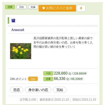
恋愛
完結
短編
お気に入りに追加
0
嘘
Алексей
黒川伯爵家嫡男の黒川彰将と貧しい農家の娘で
女中のお春の身分違いの恋。お春を取り巻く人
間の嘘が若い娘の命を奪っていく
228,660
小説
位 / 228,660件
66,336
0pt
24h.ポイント
位 / 66,336件
恋愛
悲恋
身分違いの恋
完結
文字数 2,430
最終更新日 2025.11.10
登録日 2025.11.10