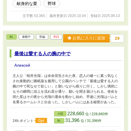
献身的な愛
野球
文字数 53,365
最終更新日 2025.10.04
登録日 2025.08.13
BL
連載中
長編
R15
お気に入りに追加
29
最後は愛する人の腕の中で
Алексей
主人公「桜井光瑠」は余命宣告された夜、恋人の健一に素っ気なく
され衝動的に睡眠薬を服用して公園のベンチで「最後は愛する人の
腕の中で死なせて欲しい」と願いながら眠りに付く。しかし偶然に
もその瞬間に頭上を流れ星が通り、願いを聞き届けられる。使命を
得た星はその夜から光瑠の運命を動かし始め、早速に光瑠はバムと
名乗るホームレスと出会った。しかしバムにはある秘密があった。
228,660
小説
位 / 228,660件
31,396
0pt
24h.ポイント
位 / 31,396件
BL