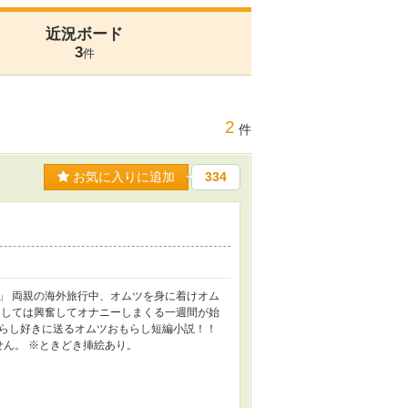
近況ボード
3
件
2
件
お気に入りに追加
334
」 両親の海外旅行中、オムツを身に着けオム
らしては興奮してオナニーしまくる一週間が始
らし好きに送るオムツおもらし短編小説！！
ん。 ※ときどき挿絵あり。