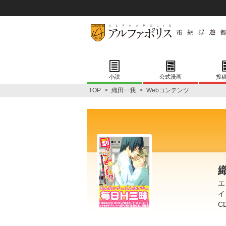
小説
公式漫画
投
TOP
>
織田一我
>
Webコンテンツ
エ
イ
C