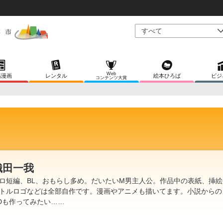
Web
稿漫画
レンタル
絵本ひろば
ビジ
コンテンツ大賞
織田一我
ロ短編、BL、おもらし多め。だいたいM男主人公。作品中の表紙、挿絵
トルロゴなどは全部自作です。漫画やアニメも描いてます。小説からの
Dも作ってみたい……