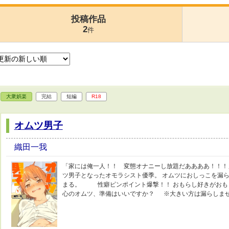
投稿作品
2
件
大衆娯楽
完結
短編
R18
オムツ男子
織田一我
「家には俺一人！！ 変態オナニーし放題だああああ！！！
ツ男子となったオモラシスト優季。 オムツにおしっこを漏
まる。 性癖ピンポイント爆撃！！ おもらし好きがおも
心のオムツ、準備はいいですか？ ※大きい方は漏らしませ