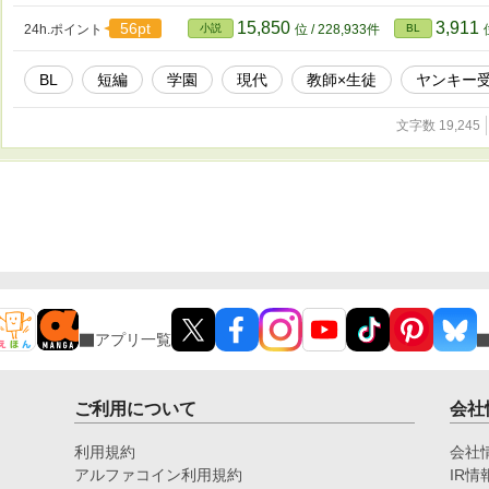
15,850
3,911
56pt
24h.ポイント
小説
位 / 228,933件
BL
BL
短編
学園
現代
教師×生徒
ヤンキー
文字数 19,245
アプリ一覧
ご利用について
会社
利用規約
会社
アルファコイン利用規約
IR情