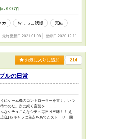
位 / 6,077件
スカ
おしっこ我慢
完結
最終更新日 2021.01.08
登録日 2020.12.11
お気に入りに追加
214
ップルの日常
そうにゲーム機のコントローラーを置く。いつ
ながら待つのだ。次に続く言葉を…………
んなシチュこんなシチュ毎日Ｈ三昧！！ え
三話は各キャラに焦点をあてたストーリー回
。