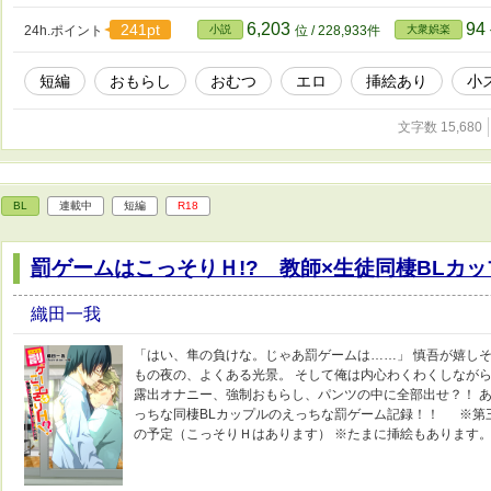
6,203
94
241pt
24h.ポイント
小説
位 / 228,933件
大衆娯楽
短編
おもらし
おむつ
エロ
挿絵あり
小
文字数 15,680
BL
連載中
短編
R18
罰ゲームはこっそりＨ!? 教師×生徒同棲BLカ
織田一我
「はい、隼の負けな。じゃあ罰ゲームは……」 慎吾が嬉し
もの夜の、よくある光景。 そして俺は内心わくわくし
露出オナニー、強制おもらし、パンツの中に全部出せ？！ あ
っちな同棲BLカップルのえっちな罰ゲーム記録！！ ※第
の予定（こっそりＨはあります） ※たまに挿絵もあります