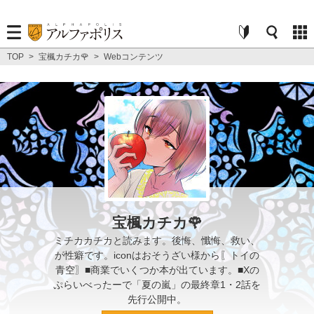
TOP
>
宝楓カチカ🌹
>
Webコンテンツ
宝楓カチカ🌹
ミチカカチカと読みます。後悔、懺悔、救い、
が性癖です。iconはおそうざい様から〖トイの
青空〗■商業でいくつか本が出ています。■Xの
ぷらいべったーで「夏の嵐」の最終章1・2話を
先行公開中。