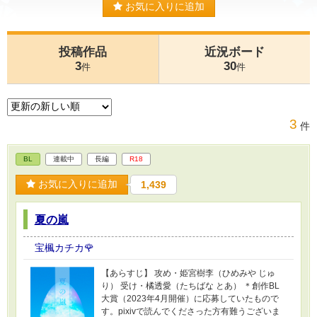
お気に入りに追加
投稿作品
近況ボード
3
30
件
件
3
件
BL
連載中
長編
R18
お気に入りに追加
1,439
夏の嵐
宝楓カチカ🌹
【あらすじ】 攻め・姫宮樹李（ひめみや じゅ
り） 受け・橘透愛（たちばな とあ） ＊創作BL
大賞（2023年4月開催）に応募していたもので
す。pixivで読んでくださった方有難うございま