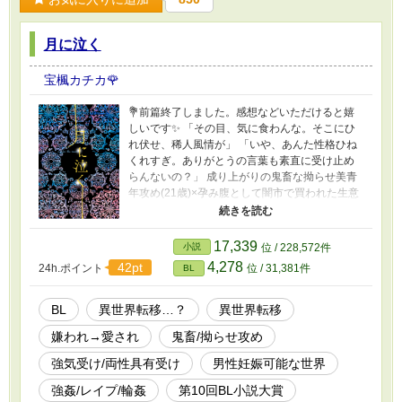
も投稿しています。
月に泣く
宝楓カチカ🌹
💐前篇終了しました。感想などいただけると嬉
しいです✨ 「その目、気に食わんな。そこにひ
れ伏せ、稀人風情が」 「いや、あんた性格ひね
くれすぎ。ありがとうの言葉も素直に受け止め
らんないの？」 成り上がりの鬼畜な拗らせ美青
年攻め(21歳)×孕み腹として闇市で買われた生意
気な奴隷受け(??歳)。 【内容】 リョウヤは幼い
頃に、兄と共に『二ホン』という世界からこの
世界に落ちてきた、いわゆる異世界人(稀人)であ
17,339
小説
位 / 228,572件
った。兄であるナギサ亡きあと1人孤独に過ごし
4,278
42pt
24h.ポイント
位 / 31,381件
BL
ていたが、ある日忌人狩りの連中に捕らえら
れ、闇市で売られてしまう。そんなリョウヤを
跡継ぎを産ませる「孕み腹」として購入したの
BL
異世界転移…？
異世界転移
は、背の高い、赤い目をした美しい青年だっ
嫌われ→愛され
鬼畜/拗らせ攻め
た。 抵抗するリョウヤをベッドに引き倒した青
年は、冷ややかにこう告げた。 「今から、僕が
強気受け/両性具有受け
男性妊娠可能な世界
おまえに身を持って教えてやろう……おまえの
価値を」 「そんなの、教えられ、て、たまる
強姦/レイプ/輪姦
第10回BL小説大賞