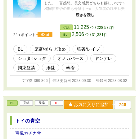
した。一言感想、長文感想どちらも嬉しいです✨
橘同担拒否の拗らせ陰キャα（人気者の耽美系美
青年）×姫宮に人生狂わされた陽キャΩ（見た目
派手なカッコ可愛い系イケメン） 「君を、あの
夏に閉じ込められたらよかったのに……」 大学1
11,225
小説
位 / 228,572件
年生の橘透愛は、大学入学を機に髪を明るく染
2,506
92pt
24h.ポイント
位 / 31,381件
BL
め、Ωであることをひた隠しにしながら生活して
いた。 なにしろ透愛の「番」かつ「夫」であるα
は、同じ大学に通っているαの青年、姫宮樹李だ
BL
鬼畜/拗らせ攻め
強姦/レイプ
ったからだ。 大手会社の社長の息子でもある姫
ショタ×ショタ
オメガバース
ヤンデレ
宮は、傲慢なαとは程遠く、眉目秀麗、文武両
道、温厚堅実を絵に描いたような男であり、常
拘束監禁
溺愛
執着
に取り巻きに囲まれている大学内の人気者だっ
た。 けれども透愛は知っていた。あの男の本性
文字数 399,866
最終更新日 2023.09.30
登録日 2023.08.02
を。 二人の関係は7年前までにさかのぼる。 小
学6年生の夏、透愛は自分が未分化Ω（突然Ωへ
と変貌する特異体質を持ったβ）であることを知
り、校内でヒートを起こしてしまった。 しかも
BL
完結
長編
R18
偶然そこに居合わせたのは、ちょっと気まずい
お気に入りに追加
746
関係のクラスメイト、姫宮。 姫宮はまるで美少
女のような可憐な容姿を持つ少年で、優しく、
トイの青空
親切で、常に笑顔を絶やさぬ魔性の子どもだっ
た。 しかし、ヒートで誘発してしまった彼のα性
はあまりにも凶暴で、透愛は成す術もなく。 逃
宝楓カチカ🌹
げ込んだ体育館の用具室で姫宮に朝まで犯さ