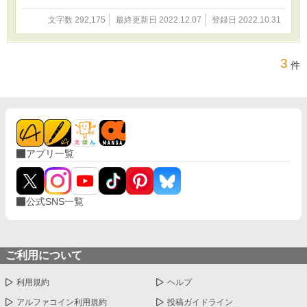
か……ッ」 何をされてもへこたれない受けに攻
めが振り回され、次第に骨抜きにされていきま
文字数 292,175
最終更新日 2022.12.07
登録日 2022.10.31
す。受けが攻めに救われる話でもあります。た
だしそういう関係になるまでが長い上にだいぶ
すれ違います。また前半は攻めの受けに対する
3
扱いがかなり酷いです。受けの年齢は…後編で
件
わかります。 ＊受けは両性具有なので、女性器
もあります。 ＊攻めが鬼畜です。攻め主導の寝
取らせもあり。 ＊申し訳ありませんが閲覧は自
己責任でお願い致します。 ＊他サイトへも重複
投稿しています。
アプリ一覧
公式SNS一覧
ご利用について
利用規約
ヘルプ
アルファコイン利用規約
投稿ガイドライン