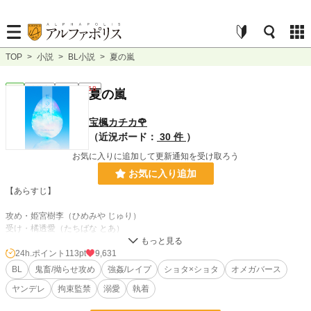
TOP
>
小説
>
BL小説
>
夏の嵐
BL
連載中
長編
R18
夏の嵐
宝楓カチカ🌹
（近況ボード：
30 件
）
お気に入りに追加して更新通知を受け取ろう
お気に入り追加
【あらすじ】
攻め・姫宮樹李（ひめみや じゅり）
受け・橘透愛（たちばな とあ）
＊創作BL大賞（2023年4月開催）に応募していたものです。pixivで読んでくだ
24h.ポイント
113pt
9,631
さった方有難うございました。一言感想、長文感想どちらも嬉しいです✨
BL
鬼畜/拗らせ攻め
強姦/レイプ
ショタ×ショタ
オメガバース
ヤンデレ
拘束監禁
溺愛
執着
橘同担拒否の拗らせ陰キャα（人気者の耽美系美青年）×姫宮に人生狂わされた
陽キャΩ（見た目派手なカッコ可愛い系イケメン）