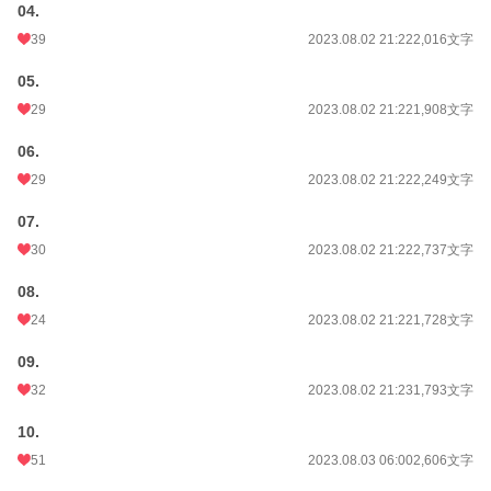
04.
＊私の中の「青春」を詰め込みました。
39
2023.08.02 21:22
2,016文字
＊攻め視点は後半辺りまで一切出てきませんので、想像しながら読んで頂けると
嬉しいです。その分後半で大爆発します。
05.
＊攻めはだいぶ受けを拗らせたメンヘラです。キモいです。覚悟してください。
＊子供同士の激しい強姦シーンがあります。
29
2023.08.02 21:22
1,908文字
＊毎朝6時と18時、一日2回数話更新していきます。
＊申し訳ありませんが閲覧は自己責任でお願い致します。
06.
29
2023.08.02 21:22
2,249文字
初めてまともに、オメガバースもののBLに挑戦してみました。
拙いお話ですが、読んで下さる方はどうぞよろしくお願いします。
07.
30
2023.08.02 21:22
2,737文字
小説
10,255 位 / 228,843 件
08.
BL
2,289 位 / 31,438 件
24
2023.08.02 21:22
1,728文字
お気に入り
1,439
09.
24h.ポイント
113 pt
32
2023.08.02 21:23
1,793文字
文字数
399,866
10.
更新日時
2023.09.30 06:00
51
2023.08.03 06:00
2,606文字
初回公開日時
2023.08.02 21:22