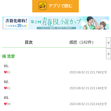
アプリで読む
「君を、あの夏に閉じ込められたらよかったのに……」
大学1年生の橘透愛は、大学入学を機に髪を明るく染め、Ωであることをひた隠
しにしながら生活していた。
なにしろ透愛の「番」かつ「夫」であるαは、同じ大学に通っているαの青年、
姫宮樹李だったからだ。
大手会社の社長の息子でもある姫宮は、傲慢なαとは程遠く、眉目秀麗、文武両
道、温厚堅実を絵に描いたような男であり、常に取り巻きに囲まれている大学内
目次
感想（142件）
の人気者だった。
けれども透愛は知っていた。あの男の本性を。
二人の関係は7年前までにさかのぼる。
小学6年生の夏、透愛は自分が未分化Ω（突然Ωへと変貌する特異体質を持った
橘 透愛
β）であることを知り、校内でヒートを起こしてしまった。
しかも偶然そこに居合わせたのは、ちょっと気まずい関係のクラスメイト、姫
01.
宮。
81
2023.08.02 21:22
1,768文字
姫宮はまるで美少女のような可憐な容姿を持つ少年で、優しく、親切で、常に笑
顔を絶やさぬ魔性の子どもだった。
02.
しかし、ヒートで誘発してしまった彼のα性はあまりにも凶暴で、透愛は成す術
もなく。
41
2023.08.02 21:22
2,148文字
逃げ込んだ体育館の用具室で姫宮に朝まで犯され、無理矢理番にさせられてしま
った。
03.
αとΩの、不幸な事故だった、コドモの過ちだった、お互いに望まぬ関係だっ
39
2023.08.02 21:22
2,018文字
た。
確かに透愛はそう思っていた──おぞましい男、姫宮の真意を知るまでは。