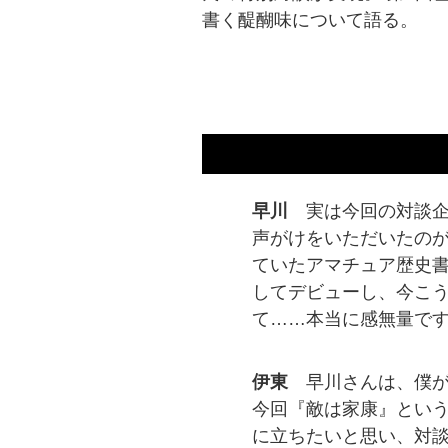
書く醍醐味について語る。
早川
実は今回の対談
声がけをいただいたの
ていたアマチュア歴史
してデビューし、今こ
て……本当に感無量で
伊東
早川さんは、僕
今回『敵は家康』とい
に立ちたいと思い、対