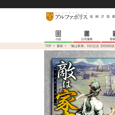
小説
公式漫画
投
TOP
>
書籍
>
『敵は家康』刊行記念【特別対談】