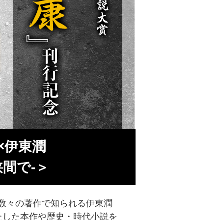
×伊東潤
間で-＞
数々の著作で知られる伊東潤
たした本作や歴史・時代小説を