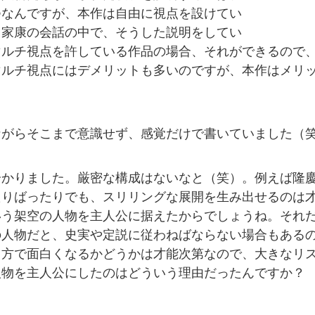
つなんですが、本作は自由に視点を設けてい
川家康の会話の中で、そうした説明をしてい
マルチ視点を許している作品の場合、それができるので
マルチ視点にはデメリットも多いのですが、本作はメリ
ながらそこまで意識せず、感覚だけで書いていました（
分かりました。厳密な構成はないなと（笑）。例えば隆
たりばったりでも、スリリングな展開を生み出せるのは
いう架空の人物を主人公に据えたからでしょうね。それ
の人物だと、史実や定説に従わねばならない場合もある
り方で面白くなるかどうかは才能次第なので、大きなリ
人物を主人公にしたのはどういう理由だったんですか？