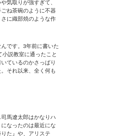
いや気取りが強すぎて、
手ごね茶碗のように不器
まさに織部焼のような作
んです。3年前に書いた
て小説教室に通ったこと
書いているのかさっぱり
た。それ以来、全く何も
…司馬遼太郎はかなりハ
うになったのは最近にな
降りた』や、アリステ