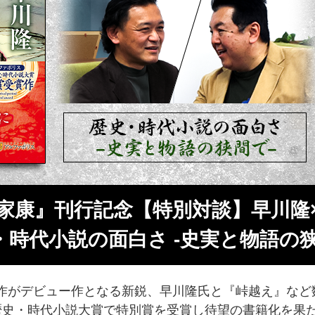
家康』刊行記念【特別対談】早川隆
・時代小説の面白さ -史実と物語の狭
作がデビュー作となる新鋭、早川隆氏と『峠越え』など
回歴史・時代小説大賞で特別賞を受賞し待望の書籍化を果