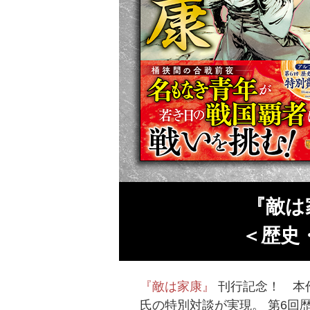
『敵は
＜歴史
『敵は家康』
刊行記念！ 本
氏の特別対談が実現。 第6