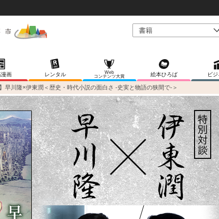
Web
稿漫画
レンタル
絵本ひろば
ビジ
コンテンツ大賞
早川隆×伊東潤＜歴史・時代小説の面白さ -史実と物語の狭間で-＞