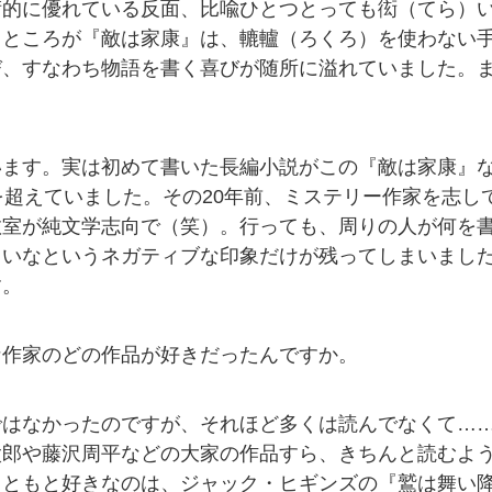
術的に優れている反面、比喩ひとつとっても衒（てら）
。ところが『敵は家康』は、轆轤（ろくろ）を使わない
び、すなわち物語を書く喜びが随所に溢れていました。
います。実は初めて書いた長編小説がこの『敵は家康』な
を超えていました。その20年前、ミステリー作家を志し
教室が純文学志向で（笑）。行っても、周りの人が何を
しいなというネガティブな印象だけが残ってしまいまし
す。
な作家のどの作品が好きだったんですか。
ではなかったのですが、それほど多くは読んでなくて…
太郎や藤沢周平などの大家の作品すら、きちんと読むよ
もともと好きなのは、ジャック・ヒギンズの『鷲は舞い