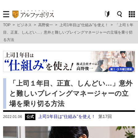
TOP
>
ビジネス
>
高野俊一
>
上司1年目は“仕組み”を使え！
>
「上司１年
目、正直、しんどい…」意外と難しいプレイングマネージャーの立場を乗り切
る方法
「上司１年目、正直、しんどい…」意外
と難しいプレイングマネージャーの立
場を乗り切る方法
上司1年目は“仕組み”を使え！
第17回
2022.01.06
公式