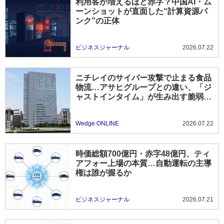
利用客が増えるほど赤字？中国AI・ム
ーンショットが直面した“計算資源パ
ンク”の正体
ビジネスジャーナル
2026.07.22
ニチレイのサイバー攻撃で止まる食品
物流…アサヒグループとの違い、「ジ
ャストインタイム」が生み出す脆弱
性、２つの事案から見えること
Wedge ONLINE
2026.07.22
時価総額700億円・赤字48億円、ティ
アフォー上場の本質…自動運転の主導
権は誰が握るか
ビジネスジャーナル
2026.07.21