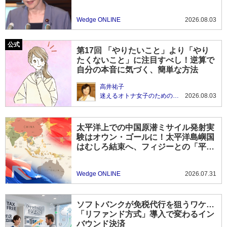
Wedge ONLINE
2026.08.03
第17回 「やりたいこと」より「やり
たくないこと」に注目すべし！逆算で
自分の本音に気づく、簡単な方法
高井祐子
迷えるオトナ女子のための自分らしさのトリセツ
2026.08.03
太平洋上での中国原潜ミサイル発射実
験はオウン・ゴールに！太平洋島嶼国
はむしろ結束へ、フィジーとの「平和
の海同盟」条約とは？
Wedge ONLINE
2026.07.31
ソフトバンクが免税代行を狙うワケ…
「リファンド方式」導入で変わるイン
バウンド決済