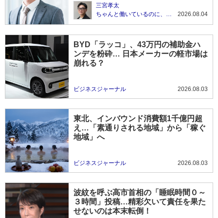
三宮孝太
ちゃんと働いているのに、なぜかずっとしんどい
2026.08.04
BYD「ラッコ」、43万円の補助金ハ
ンデを粉砕… 日本メーカーの軽市場は
崩れる？
ビジネスジャーナル
2026.08.03
東北、インバウンド消費額1千億円超
え…「素通りされる地域」から「稼ぐ
地域」へ
ビジネスジャーナル
2026.08.03
波紋を呼ぶ高市首相の「睡眠時間０～
３時間」投稿…精彩欠いて責任を果た
せないのは本末転倒！