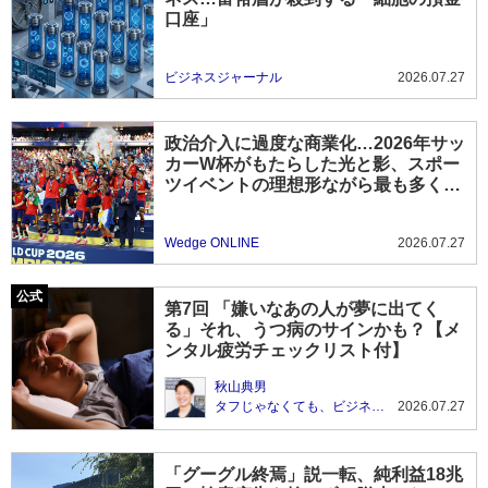
口座」
ビジネスジャーナル
2026.07.27
政治介入に過度な商業化…2026年サッ
カーW杯がもたらした光と影、スポー
ツイベントの理想形ながら最も多くの
課題残す
Wedge ONLINE
2026.07.27
第7回 「嫌いなあの人が夢に出てく
る」それ、うつ病のサインかも？【メ
ンタル疲労チェックリスト付】
秋山典男
タフじゃなくても、ビジネスマン
2026.07.27
「グーグル終焉」説一転、純利益18兆