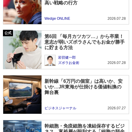
高い戦略の行方
Wedge ONLINE
2026.07.28
第6回 「毎月カツカツ…」から卒業！
意志が弱いズボラさんでもお金が勝手
に貯まる方法
岩切健一郎
ズボラお金術
2026.07.28
新幹線「6万円の個室」は高いか、安
いか…JR東海が仕掛ける価値転換の
舞台裏
ビジネスジャーナル
2026.07.27
幹細胞・免疫細胞を凍結保存するビジ
ネス…富裕層が殺到する「細胞の預金