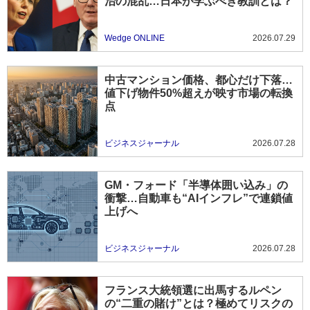
治の混乱…日本が学ぶべき教訓とは？
Wedge ONLINE
2026.07.29
中古マンション価格、都心だけ下落…
値下げ物件50%超えが映す市場の転換
点
ビジネスジャーナル
2026.07.28
GM・フォード「半導体囲い込み」の
衝撃…自動車も“AIインフレ”で連鎖値
上げへ
ビジネスジャーナル
2026.07.28
フランス大統領選に出馬するルペン
の“二重の賭け”とは？極めてリスクの