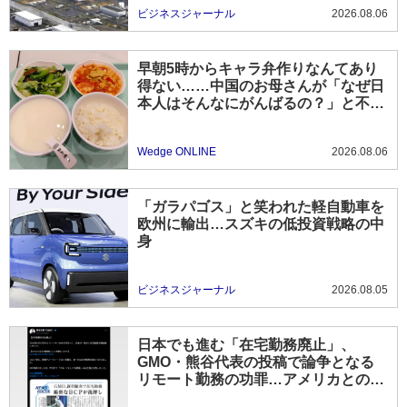
ビジネスジャーナル
2026.08.06
早朝5時からキャラ弁作りなんてあり
得ない……中国のお母さんが「なぜ日
本人はそんなにがんばるの？」と不思
議に思う理由
Wedge ONLINE
2026.08.06
「ガラパゴス」と笑われた軽自動車を
欧州に輸出…スズキの低投資戦略の中
身
ビジネスジャーナル
2026.08.05
日本でも進む「在宅勤務廃止」、
GMO・熊谷代表の投稿で論争となる
リモート勤務の功罪…アメリカとの違
いは？