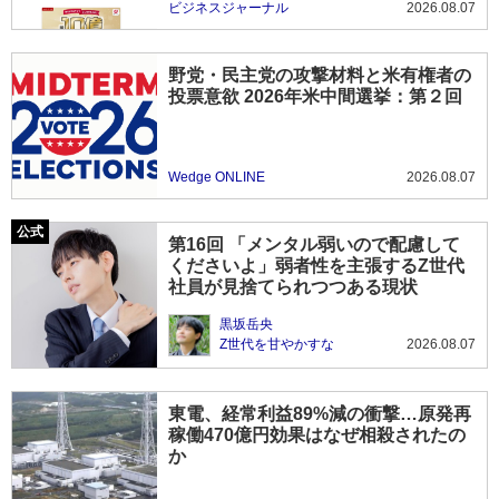
ビジネスジャーナル
2026.08.07
野党・民主党の攻撃材料と米有権者の
投票意欲 2026年米中間選挙：第２回
Wedge ONLINE
2026.08.07
第16回 「メンタル弱いので配慮して
くださいよ」弱者性を主張するZ世代
社員が見捨てられつつある現状
黒坂岳央
Z世代を甘やかすな
2026.08.07
東電、経常利益89%減の衝撃…原発再
稼働470億円効果はなぜ相殺されたの
か