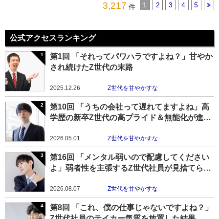
3,217
1
2
3
4
5
件
公式アクセスランキング
第1回 「それってパワハラですよね？」甘やか
され続けたZ世代の末路
2025.12.26
Z世代を甘やかすな
第10回 「うちの会社って遅れてますよね」高
学歴の新卒Z世代の高プライド＆無能化が進む
理由
2026.05.01
Z世代を甘やかすな
第16回 「メンタル弱いので配慮してください
よ」弱者性を主張するZ世代社員が見捨てられ
つつある現状
2026.08.07
Z世代を甘やかすな
第8回 「これ、僕の仕事じゃないですよね？」
Z世代社員のテイカー気質を放置した結果……