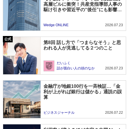
高層ビルに衝突！共産党指導部人事の
駆け引きや習近平の“後任”にも影響
か？
Wedge ONLINE
2026.07.23
第8回 話し方で「つまらなそう」と思
われる人が見逃してる２つのこと
だいふく
話が面白い人の頭のなか
2026.07.23
金融庁が地銀100行を一斉検証…「金
利が上がれば銀行は儲かる」通説の誤
算
ビジネスジャーナル
2026.07.22