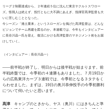
リーグ２制覇達成から、２年連続５位に沈んだ東京ヤクルトスワロー
ズ。怪我人は絶えず、投打ともに大不調にあえぎ、指揮官髙津監督も大
いに苦しむこととなった。
今シーズン「捲土重来」というスローガンを掲げた髙津監督は、どんな
ビジョンでチーム再建を図るのか。本連載では、今年もインタビュアー
に長谷川晶一氏を迎え、復活にかける髙津監督のマネジメント術をお届
けしていく。
（インタビュアー：長谷川晶一）
――前半戦が終了し、明日からは後半戦が始まります。前
半戦終盤では、今季初の４連勝もありました。７月19日か
らの広島東洋カープ３連戦では、今季初となる３タテをく
らわせました。まずは、19日の奥川恭伸投手の今季初勝利
について伺いたいと思います。
髙津
キャンプのときから、ヤス（奥川）にはきちんと準