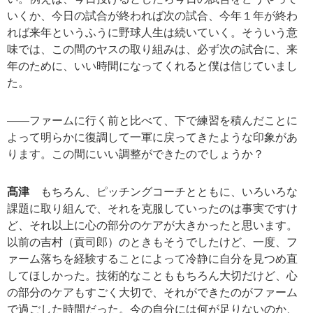
いくか、今日の試合が終われば次の試合、今年１年が終わ
れば来年というふうに野球人生は続いていく。そういう意
味では、この間のヤスの取り組みは、必ず次の試合に、来
年のために、いい時間になってくれると僕は信じていまし
た。
――ファームに行く前と比べて、下で練習を積んだことに
よって明らかに復調して一軍に戻ってきたような印象があ
ります。この間にいい調整ができたのでしょうか？
髙津
もちろん、ピッチングコーチとともに、いろいろな
課題に取り組んで、それを克服していったのは事実ですけ
ど、それ以上に心の部分のケアが大きかったと思います。
以前の吉村（貢司郎）のときもそうでしたけど、一度、フ
ァーム落ちを経験することによって冷静に自分を見つめ直
してほしかった。技術的なことももちろん大切だけど、心
の部分のケアもすごく大切で、それができたのがファーム
で過ごした時間だった。今の自分には何が足りないのか、