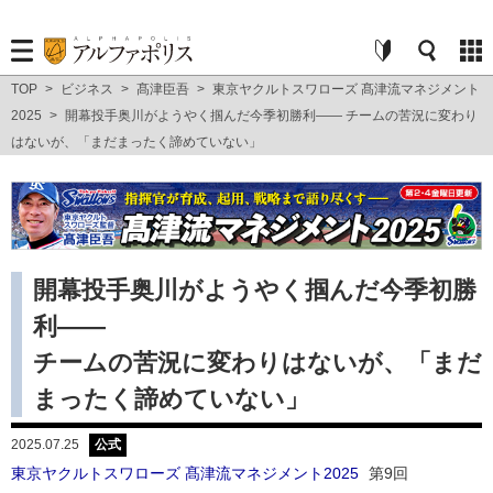
TOP
>
ビジネス
>
髙津臣吾
>
東京ヤクルトスワローズ 髙津流マネジメント
2025
>
開幕投手奥川がようやく掴んだ今季初勝利―― チームの苦況に変わり
はないが、「まだまったく諦めていない」
開幕投手奥川がようやく掴んだ今季初勝
利――
チームの苦況に変わりはないが、「まだ
まったく諦めていない」
2025.07.25
公式
東京ヤクルトスワローズ 髙津流マネジメント2025
第9回