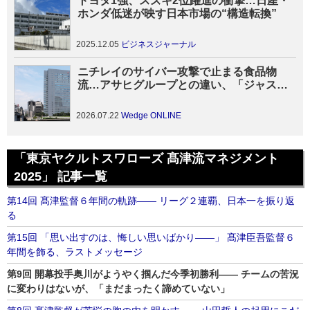
トヨタ1強、スズキ2位躍進の衝撃…日産・
ホンダ低迷が映す日本市場の“構造転換”
2025.12.05
ビジネスジャーナル
ニチレイのサイバー攻撃で止まる食品物
流…アサヒグループとの違い、「ジャスト
インタイム」が生み出す脆弱性、２つの事
案から見えること
2026.07.22
Wedge ONLINE
「東京ヤクルトスワローズ 髙津流マネジメント
2025」 記事一覧
第14回 髙津監督６年間の軌跡―― リーグ２連覇、日本一を振り返
る
第15回 「思い出すのは、悔しい思いばかり――」 髙津臣吾監督６
年間を飾る、ラストメッセージ
第9回 開幕投手奥川がようやく掴んだ今季初勝利―― チームの苦況
に変わりはないが、「まだまったく諦めていない」