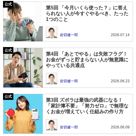
第5回 「今月いくら使った？」に答え
られない人が今すぐやるべき、たった
1つのこと
岩切健一郎
2026.07.14
第4回 「あとでやる」は失敗フラグ！
お金がずっと貯まらない人が無意識に
やっている共通点
岩切健一郎
2026.06.23
第3回 ズボラは最強の武器になる！
「家計簿不要」「努力ゼロ」で無理な
くお金が増えていく仕組みの作り方
岩切健一郎
2026.06.09