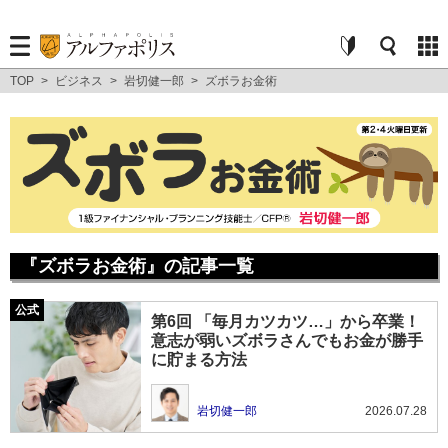
TOP
>
ビジネス
>
岩切健一郎
>
ズボラお金術
『ズボラお金術』の記事一覧
第6回 「毎月カツカツ…」から卒業！
意志が弱いズボラさんでもお金が勝手
に貯まる方法
岩切健一郎
2026.07.28