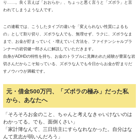
り……。良く言えば「おおらか」、ちょっと悪く言うと「ズボラ」と言
われてしまうような人です。
この連載では、こうしたタイプの違いを「変えられない性質によるも
の」として割り切り、ズボラな人でも、無理せず、ラクに、ズボラなま
まで、お金が貯まっていく・増えていく方法を、ファイナンシャルプラ
ンナーの岩切健一郎さんに解説していただきます。
自身がADHDの特性を持ち、お金のトラブルに見舞われた経験が豊富な岩
切さんだからこそ知っている、ズボラな人でも今日からお金が貯まりだ
すノウハウが満載です。
元・借金500万円、「ズボラの極み」だった私
から、あなたへ
「そろそろお金のこと、ちゃんと考えなきゃいけないのは
わかってる。でも、面倒くさい」
「家計簿なんて、三日坊主にすらなれなかった。自分はな
んて意志が弱いんだろう」