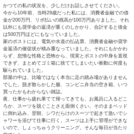
かつての私の状況を、少しだけお話しさせてください。
今から10年前、当時29歳だった私には、消費者金融での借
金が200万円、リボ払いの残高が100万円ありました。それ
以外にも奨学金の返済が重くのしかかり、合計すると借金
は500万円ほどにもなっていました。
家のポストには、電気や水道の払込票、消費者金融や奨学
金返済の催促状が積み重なっていました。それにもかかわ
らず、怠惰な性格と恐怖から、現実とポストの中身を直視
できず、まとめてゴミ箱に捨ててしまいたい衝動に何度も
駆られていました。
部屋の中は、比喩ではなく本当に足の踏み場がありません
でした。脱ぎ散らかした服、コンビニ弁当の空き箱、いつ
買ったかもわからない雑誌。
夜、仕事から疲れ果てて帰ってきても、お風呂に入るどこ
ろか、スーツを脱ぐことさえ面倒くさい。そのままベッド
に倒れ込み、翌朝、シワだらけのスーツで起きて急いでシ
ャワーを浴びて仕事に行く。スーツは上手に管理ができな
いので、しょっちゅうクリーニング。そんな毎日が当たり