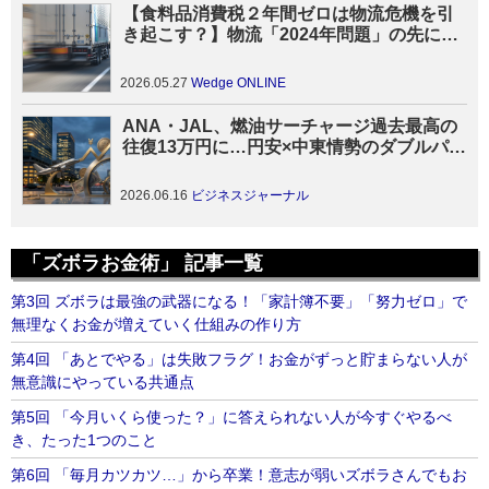
【食料品消費税２年間ゼロは物流危機を引
き起こす？】物流「2024年問題」の先にあ
る危機 「昭和型」物流の抜本的な見直しを
2026.05.27
Wedge ONLINE
ANA・JAL、燃油サーチャージ過去最高の
往復13万円に…円安×中東情勢のダブルパン
チ
2026.06.16
ビジネスジャーナル
「ズボラお金術」 記事一覧
第3回 ズボラは最強の武器になる！「家計簿不要」「努力ゼロ」で
無理なくお金が増えていく仕組みの作り方
第4回 「あとでやる」は失敗フラグ！お金がずっと貯まらない人が
無意識にやっている共通点
第5回 「今月いくら使った？」に答えられない人が今すぐやるべ
き、たった1つのこと
第6回 「毎月カツカツ…」から卒業！意志が弱いズボラさんでもお