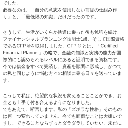
でした。
必要なのは、「自分の意志を信用しない前提の仕組み作
り」と、「最低限の知識」だけだったのです。
そうして、生活がいくらか軌道に乗った後も勉強を続け、
ファイナンシャルプランニング技能士1級、そして国際資格
であるCFP ®を取得しました。CFP ® とは、「Certified
Financial Planner」の略で、金融の知識と実務の能力が国
際的にも認められるレベルにあると証明できる資格です。
今では借金をすべて完済し、資産を順調に形成し、かつて
の私と同じように悩む方々の相談に乗る日々を送っていま
す。
こうして私は、絶望的な状況を変えることことができ、お
金とも上手く付き合えるようになりました。
でもあえて、断言します。私の「ズボラな性格」そのもの
は何一つ変わっていません。今でも面倒なことは大嫌いで
すし、できることならずっとダラダラしていたい。未だに