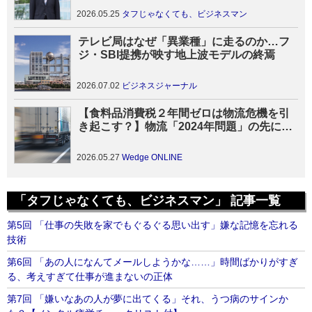
2026.05.25
タフじゃなくても、ビジネスマン
テレビ局はなぜ「異業種」に走るのか…フ
ジ・SBI提携が映す地上波モデルの終焉
2026.07.02
ビジネスジャーナル
【食料品消費税２年間ゼロは物流危機を引
き起こす？】物流「2024年問題」の先にあ
る危機 「昭和型」物流の抜本的な見直しを
2026.05.27
Wedge ONLINE
「タフじゃなくても、ビジネスマン」 記事一覧
第5回 「仕事の失敗を家でもぐるぐる思い出す」嫌な記憶を忘れる
技術
第6回 「あの人になんてメールしようかな……」時間ばかりがすぎ
る、考えすぎて仕事が進まないの正体
第7回 「嫌いなあの人が夢に出てくる」それ、うつ病のサインか