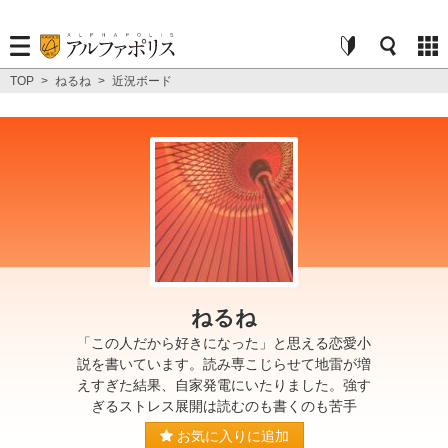
TOP
>
ねるね
>
近況ボード
ねるね
「この人だから好きになった」と思える恋愛小
説を書いています。読み専こじらせて地雷が増
えすぎた結果、自家発電にいたりました。強す
ぎるストレス展開は読むのも書くのも苦手
お気に入りに追加