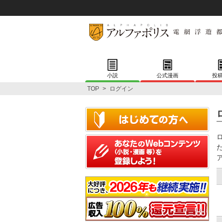
小説
公式漫画
投
TOP
>
ログイン